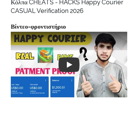
Κόλπα CHEATS - HACKS Happy Courier
CASUAL Verification 2026
Βίντεο-φροντιστήριο
Play: Keynote (Google I/O '18)