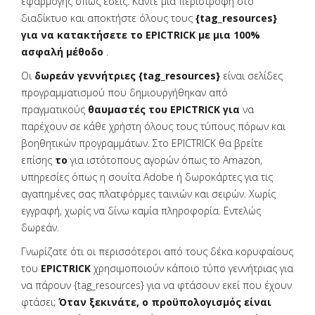
εφαρμογής όπως εσείς. Κάντε μια περιστροφή στο
διαδίκτυο και αποκτήστε όλους τους
{tag_resources}
για να κατακτήσετε το EPICTRICK με μια 100%
ασφαλή μέθοδο
.
Οι
δωρεάν γεννήτριες {tag_resources}
είναι σελίδες
προγραμματισμού που δημιουργήθηκαν από
πραγματικούς
θαυμαστές του EPICTRICK για
να
παρέχουν σε κάθε χρήστη όλους τους τύπους πόρων και
βοηθητικών προγραμμάτων. Στο EPICTRICK θα βρείτε
επίσης
το
για ιστότοπους αγορών όπως το Amazon,
υπηρεσίες όπως η σουίτα Adobe ή δωροκάρτες για τις
αγαπημένες σας πλατφόρμες ταινιών και σειρών. Χωρίς
εγγραφή, χωρίς να δίνω καμία πληροφορία. Εντελώς
δωρεάν.
Γνωρίζατε ότι οι περισσότεροι από τους δέκα κορυφαίους
του
EPICTRICK
χρησιμοποιούν κάποιο τύπο γεννήτριας για
να πάρουν {tag_resources} για να φτάσουν εκεί που έχουν
φτάσει;
Όταν ξεκινάτε, ο προϋπολογισμός είναι