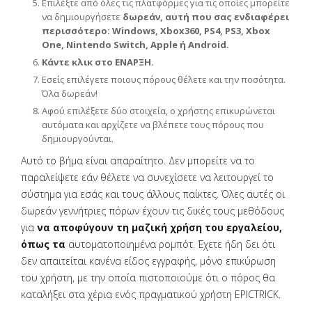
Επιλέξτε από όλες τις πλατφόρμες για τις οποίες μπορείτε
να δημιουργήσετε
δωρεάν, αυτή που σας ενδιαφέρει
περισσότερο: Windows, Xbox360, PS4, PS3, Xbox
One, Nintendo Switch, Apple ή Android.
Κάντε κλικ στο ΕΝΑΡΞΗ.
Εσείς επιλέγετε ποιους πόρους θέλετε και την ποσότητα.
Όλα δωρεάν!
Αφού επιλέξετε δύο στοιχεία, ο χρήστης επικυρώνεται
αυτόματα και αρχίζετε να βλέπετε τους πόρους που
δημιουργούνται.
Αυτό το βήμα είναι απαραίτητο. Δεν μπορείτε να το
παραλείψετε εάν θέλετε να συνεχίσετε να λειτουργεί το
σύστημα για εσάς και τους άλλους παίκτες. Όλες αυτές οι
δωρεάν γεννήτριες πόρων έχουν τις δικές τους μεθόδους
για
να αποφύγουν τη μαζική χρήση του εργαλείου,
όπως τα
αυτοματοποιημένα ρομπότ. Έχετε ήδη δει ότι
δεν απαιτείται κανένα είδος εγγραφής, μόνο επικύρωση
του χρήστη, με την οποία πιστοποιούμε ότι ο πόρος θα
καταλήξει στα χέρια ενός πραγματικού χρήστη EPICTRICK.