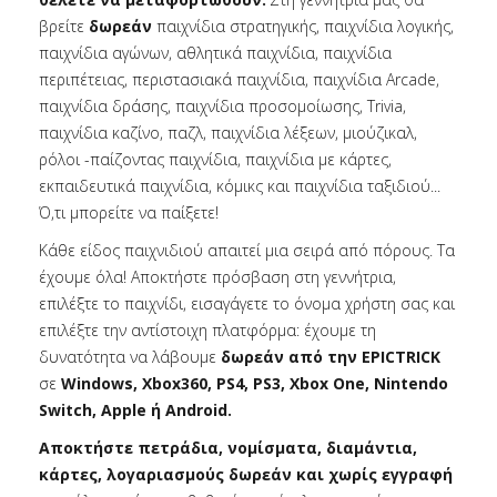
βρείτε
δωρεάν
παιχνίδια στρατηγικής, παιχνίδια λογικής,
παιχνίδια αγώνων, αθλητικά παιχνίδια, παιχνίδια
περιπέτειας, περιστασιακά παιχνίδια, παιχνίδια Arcade,
παιχνίδια δράσης, παιχνίδια προσομοίωσης, Trivia,
παιχνίδια καζίνο, παζλ, παιχνίδια λέξεων, μιούζικαλ,
ρόλοι -παίζοντας παιχνίδια, παιχνίδια με κάρτες,
εκπαιδευτικά παιχνίδια, κόμικς και παιχνίδια ταξιδιού...
Ό,τι μπορείτε να παίξετε!
Κάθε είδος παιχνιδιού απαιτεί μια σειρά από πόρους. Τα
έχουμε όλα! Αποκτήστε πρόσβαση στη γεννήτρια,
επιλέξτε το παιχνίδι, εισαγάγετε το όνομα χρήστη σας και
επιλέξτε την αντίστοιχη πλατφόρμα: έχουμε τη
δυνατότητα να λάβουμε
δωρεάν από την EPICTRICK
σε
Windows, Xbox360, PS4, PS3, Xbox One, Nintendo
Switch, Apple ή Android.
Αποκτήστε πετράδια, νομίσματα, διαμάντια,
κάρτες, λογαριασμούς δωρεάν και χωρίς εγγραφή