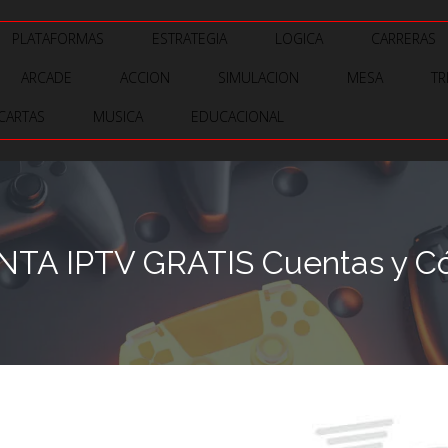
PLATAFORMAS
ESTRATEGIA
LOGICA
CARRERAS
ARCADE
ACCION
SIMULACION
MESA
TR
CARTAS
MUSICA
EDUCACIONAL
TA IPTV GRATIS Cuentas y Cód