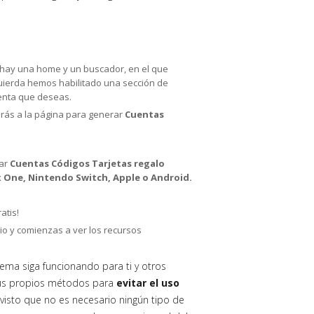
lo hay una home y un buscador, en el que
zquierda hemos habilitado una sección de
uenta que deseas.
jarás a la página para generar
Cuentas
rar
Cuentas Códigos Tarjetas regalo
ox One, Nintendo Switch, Apple o Android.
atis!
io y comienzas a ver los recursos
tema siga funcionando para ti y otros
sus propios métodos para
evitar el uso
visto que no es necesario ningún tipo de