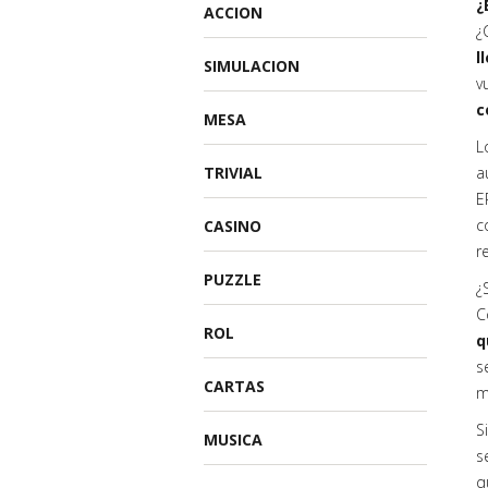
¿
ACCION
¿
l
SIMULACION
v
c
MESA
L
TRIVIAL
a
E
c
CASINO
r
PUZZLE
¿
C
ROL
q
s
CARTAS
m
S
MUSICA
s
q