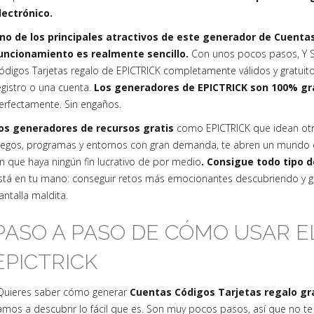
lectrónico.
no de los principales atractivos de este generador de Cuenta
uncionamiento es realmente sencillo.
Con unos pocos pasos, Y S
ódigos Tarjetas regalo de EPICTRICK completamente válidos y gratuit
egistro o una cuenta.
Los generadores de EPICTRICK son 100% gra
erfectamente. Sin engaños.
os generadores de recursos gratis
como EPICTRICK que idean ot
uegos, programas y entornos con gran demanda, te abren un mundo e
in que haya ningún fin lucrativo de por medio
. Consigue todo tipo 
stá en tu mano: conseguir retos más emocionantes descubriendo y ge
antalla maldita.
PASO A PASO DE CÓMO USAR 
EPICTRICK
Quieres saber cómo generar
Cuentas Códigos Tarjetas regalo gr
amos a descubrir lo fácil que es. Son muy pocos pasos, así que no t