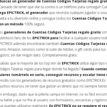
Buscas un generador de Cuentas Códigos Tarjetas regalo grat
Cansado de tener que dar tu correo o un teléfono para conseguir Cu
lega EPICTRICK, el generador
que necesita cualquier jugador o usu
uelta a tu diversión online y consigue todos los
Cuentas Códigos Ta
on un método
100% seguro.
os
generadores de Cuentas Códigos Tarjetas regalo gratis
son
uténticos fans de los
EPICTRICK para
facilitar a cualquier usuario to
PICTRICK además encontrarás también
Cuentas Códigos Tarjetas 
omo Amazon, servicios como la suite de Adobe, o gift cards para tus p
egistro, sin dar ningún dato. Completamente gratis.
Sabías que la mayoría de los top ten de
EPICTRICK
utiliza algún tip
ódigos Tarjetas regalo para llegar donde ha llegado?
Cuando comienz
uieres tomártelo en serio, conseguir recursos y escalar tiene 
encillo con los generadores de recursos gratuitos como EPICTRICK.Es
uchos recursos sin tener que gastar un dinero que no siempre tiene
in embargo, dado que la pillería campa en Internet, no es fácil encon
ea fiable y que no fría al usuario con formularios, encuestas y registr
ue puedan utilizarse realmente.
En EPICTRICK no se requiere ni reg