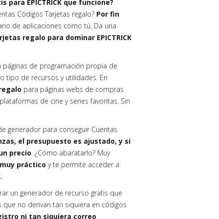
is para EPICTRICK que funcione?
entas Códigos Tarjetas regalo?
Por fin
ario de aplicaciones como tú. Da una
rjetas regalo para dominar EPICTRICK
 páginas de programación propia de
do tipo de recursos y utilidades. En
regalo
para páginas webs de compras
lataformas de cine y series favoritas. Sin
o de generador para conseguir Cuentas
as, el presupuesto es ajustado, y si
un precio
. ¿Cómo abaratarlo? Muy
muy práctico
y te permite acceder a
s.
trar un generador de recurso gratis que
os que no derivan tan siquiera en códigos
istro ni tan siquiera correo