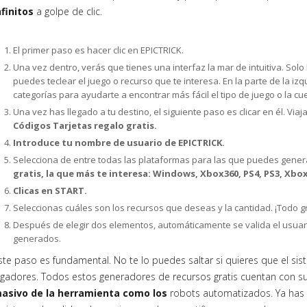
nfinitos
a golpe de clic.
El primer paso es hacer clic en EPICTRICK.
Una vez dentro, verás que tienes una interfaz la mar de intuitiva. So
puedes teclear el juego o recurso que te interesa. En la parte de la i
categorías para ayudarte a encontrar más fácil el tipo de juego o la c
Una vez has llegado a tu destino, el siguiente paso es clicar en él. Via
Códigos Tarjetas regalo gratis.
Introduce tu nombre de usuario de EPICTRICK.
Selecciona de entre todas las plataformas para las que puedes gene
gratis, la que más te interesa: Windows, Xbox360, PS4, PS3, Xb
Clicas en START.
Seleccionas cuáles son los recursos que deseas y la cantidad. ¡Todo gr
Después de elegir dos elementos, automáticamente se valida el usuar
generados.
ste paso es fundamental. No te lo puedes saltar si quieres que el sis
ugadores. Todos estos generadores de recursos gratis cuentan con 
asivo de la herramienta como los
robots automatizados. Ya has 