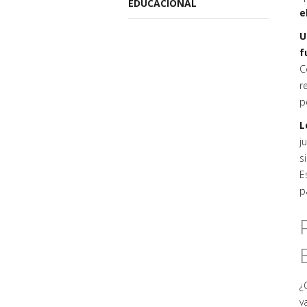
EDUCACIONAL
e
U
f
C
r
p
L
j
s
E
p
¿
v