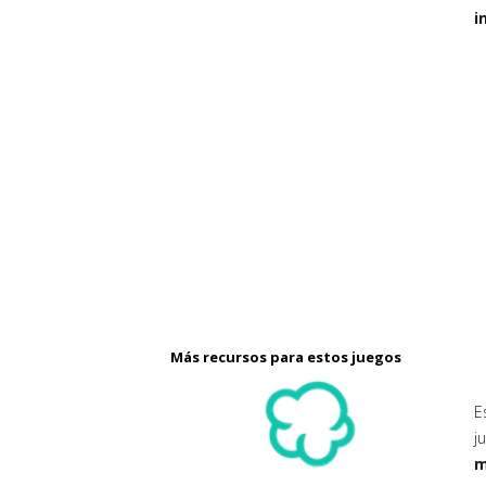
i
Más recursos para estos juegos
E
j
m