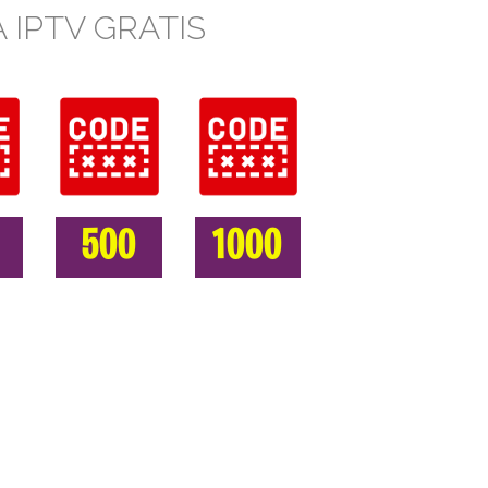
 IPTV GRATIS
500
1000