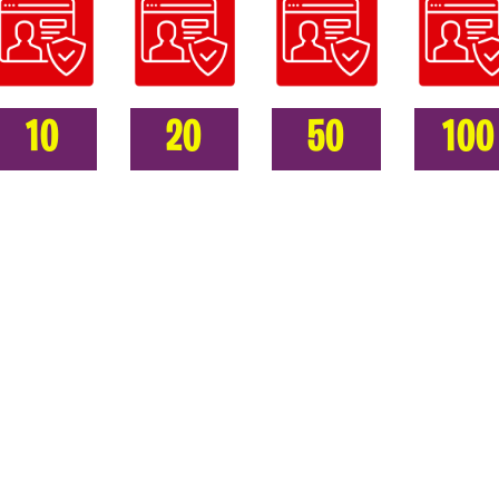
10
20
50
100