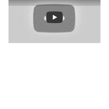
Play: Keynote (Google I/O '18)