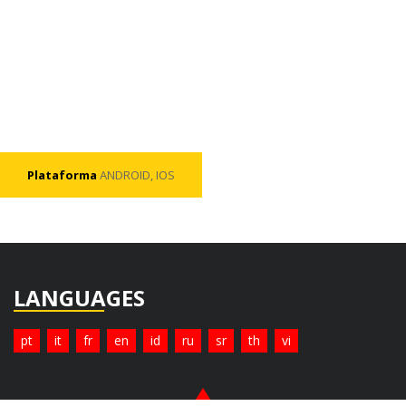
Plataforma
ANDROID, IOS
LANGUAGES
pt
it
fr
en
id
ru
sr
th
vi