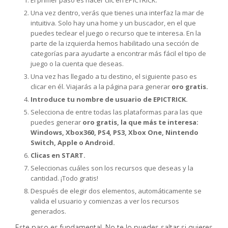
El primer paso es hacer clic en EPICTRICK.
Una vez dentro, verás que tienes una interfaz la mar de
intuitiva. Solo hay una home y un buscador, en el que
puedes teclear el juego o recurso que te interesa. En la
parte de la izquierda hemos habilitado una sección de
categorías para ayudarte a encontrar más fácil el tipo de
juego o la cuenta que deseas.
Una vez has llegado a tu destino, el siguiente paso es
clicar en él. Viajarás a la página para generar
oro gratis.
Introduce tu nombre de usuario de EPICTRICK.
Selecciona de entre todas las plataformas para las que
puedes generar
oro gratis, la que más te interesa:
Windows, Xbox360, PS4, PS3, Xbox One, Nintendo
Switch, Apple o Android.
Clicas en START.
Seleccionas cuáles son los recursos que deseas y la
cantidad. ¡Todo gratis!
Después de elegir dos elementos, automáticamente se
valida el usuario y comienzas a ver los recursos
generados.
Este paso es fundamental. No te lo puedes saltar si quieres