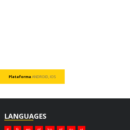
Plataforma
ANDROID, IOS
LANGUAGES
it
fr
en
nl
ko
pl
ru
vi