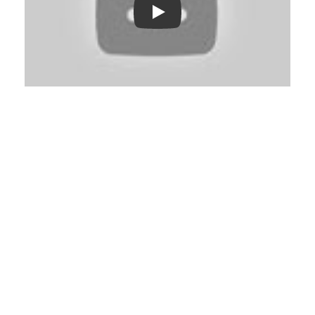
Play: Keynote (Google I/O '18)