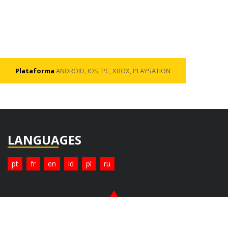
Plataforma
ANDROID, IOS, PC, XBOX, PLAYSATION
LANGUAGES
pt
fr
en
id
pl
ru
© Copyright 2026. All Rights Reserved.