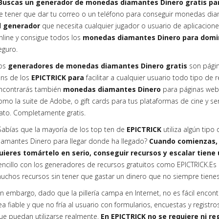
Buscas un generador de monedas diamantes Dinero gratis pa
e tener que dar tu correo o un teléfono para conseguir monedas di
l generador
que necesita cualquier jugador o usuario de aplicacione
nline y consigue todos los
monedas diamantes Dinero para domi
eguro.
os
generadores de monedas diamantes Dinero gratis
son págin
ans de los
EPICTRICK para
facilitar a cualquier usuario todo tipo de
ncontrarás también
monedas diamantes Dinero
para páginas web
omo la suite de Adobe, o gift cards para tus plataformas de cine y serie
ato. Completamente gratis.
Sabías que la mayoría de los top ten de
EPICTRICK
utiliza algún ti
iamantes Dinero para llegar donde ha llegado?
Cuando comienzas, e
uieres tomártelo en serio, conseguir recursos y escalar tiene 
encillo con los generadores de recursos gratuitos como EPICTRICK.Es
uchos recursos sin tener que gastar un dinero que no siempre tiene
in embargo, dado que la pillería campa en Internet, no es fácil encon
ea fiable y que no fría al usuario con formularios, encuestas y registr
ue puedan utilizarse realmente.
En EPICTRICK no se requiere ni reg