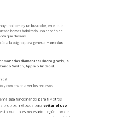
lo hay una home y un buscador, en el que
zquierda hemos habilitado una sección de
uenta que deseas.
jarás a la página para generar
monedas
rar
monedas diamantes Dinero gratis, la
ntendo Switch, Apple o Android.
atis!
io y comienzas a ver los recursos
tema siga funcionando para ti y otros
sus propios métodos para
evitar el uso
visto que no es necesario ningún tipo de