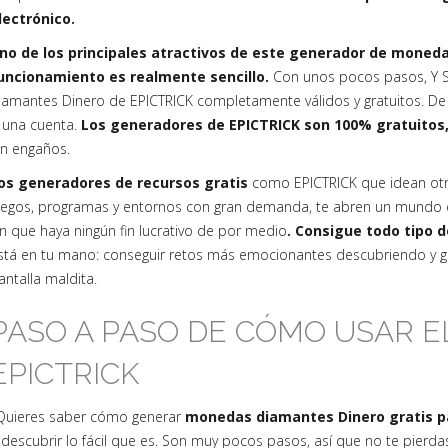
lectrónico.
no de los principales atractivos de este generador de moned
uncionamiento es realmente sencillo.
Con unos pocos pasos, Y 
iamantes Dinero de EPICTRICK completamente válidos y gratuitos. De 
 una cuenta.
Los generadores de EPICTRICK son 100% gratuitos
in engaños.
os generadores de recursos gratis
como EPICTRICK que idean ot
uegos, programas y entornos con gran demanda, te abren un mundo e
in que haya ningún fin lucrativo de por medio
. Consigue todo tipo 
stá en tu mano: conseguir retos más emocionantes descubriendo y ge
antalla maldita.
PASO A PASO DE CÓMO USAR 
EPICTRICK
Quieres saber cómo generar
monedas diamantes Dinero gratis p
 descubrir lo fácil que es. Son muy pocos pasos, así que no te pierd