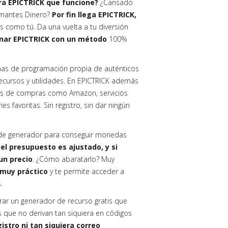
ra EPICTRICK que funcione?
¿Cansado
amantes Dinero?
Por fin llega EPICTRICK,
s como tú. Da una vuelta a tu diversión
nar EPICTRICK con un método
100%
as de programación propia de auténticos
 recursos y utilidades. En EPICTRICK además
s de compras como Amazon, servicios
s favoritas. Sin registro, sin dar ningún
po de generador para conseguir monedas
l presupuesto es ajustado, y si
un precio
. ¿Cómo abaratarlo? Muy
muy práctico
y te permite acceder a
s.
trar un generador de recurso gratis que
os que no derivan tan siquiera en códigos
istro ni tan siquiera correo