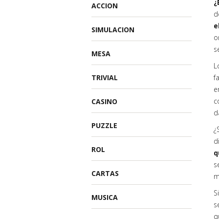
¿
ACCION
d
e
SIMULACION
o
s
MESA
L
TRIVIAL
f
e
c
CASINO
d
PUZZLE
¿
d
ROL
q
s
CARTAS
m
S
MUSICA
s
q