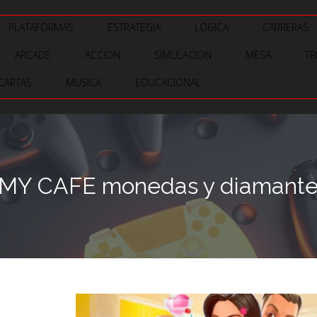
PLATAFORMAS
ESTRATEGIA
LOGICA
CARRERAS
ARCADE
ACCION
SIMULACION
MESA
TR
CARTAS
MUSICA
EDUCACIONAL
MY CAFE monedas y diamantes