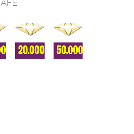
CAFE
00
20.000
50.000