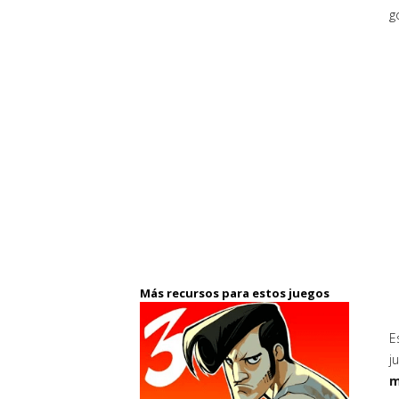
g
Más recursos para estos juegos
E
j
m