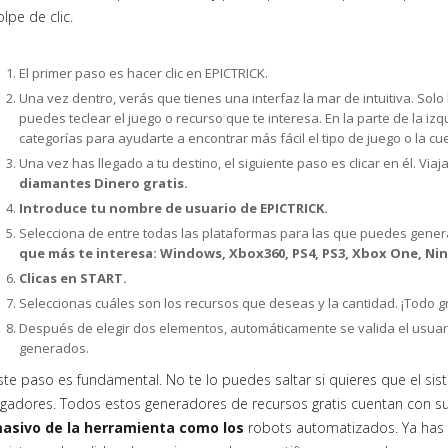
olpe de clic.
El primer paso es hacer clic en EPICTRICK.
Una vez dentro, verás que tienes una interfaz la mar de intuitiva. So
puedes teclear el juego o recurso que te interesa. En la parte de la i
categorías para ayudarte a encontrar más fácil el tipo de juego o la c
Una vez has llegado a tu destino, el siguiente paso es clicar en él. Via
diamantes Dinero gratis.
Introduce tu nombre de usuario de EPICTRICK.
Selecciona de entre todas las plataformas para las que puedes gene
que más te interesa: Windows, Xbox360, PS4, PS3, Xbox One, Ni
Clicas en START.
Seleccionas cuáles son los recursos que deseas y la cantidad. ¡Todo gr
Después de elegir dos elementos, automáticamente se valida el usuar
generados.
ste paso es fundamental. No te lo puedes saltar si quieres que el sis
ugadores. Todos estos generadores de recursos gratis cuentan con 
asivo de la herramienta como los
robots automatizados. Ya has 