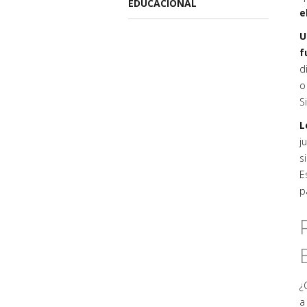
EDUCACIONAL
e
U
f
d
o
S
L
j
s
E
p
¿
a