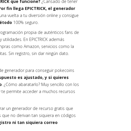
TRICK que funcione?
¿Cansado de tener
Por fin llega EPICTRICK, el generador
na vuelta a tu diversión online y consigue
método
100% seguro.
ogramación propia de auténticos fans de
s y utilidades. En EPICTRICK además
pras como Amazon, servicios como la
tas. Sin registro, sin dar ningún dato.
o de generador para conseguir pokecoins
puesto es ajustado, y si quieres
o
. ¿Cómo abaratarlo? Muy sencillo con los
y te permite acceder a muchos recursos
trar un generador de recurso gratis que
os que no derivan tan siquiera en códigos
istro ni tan siquiera correo