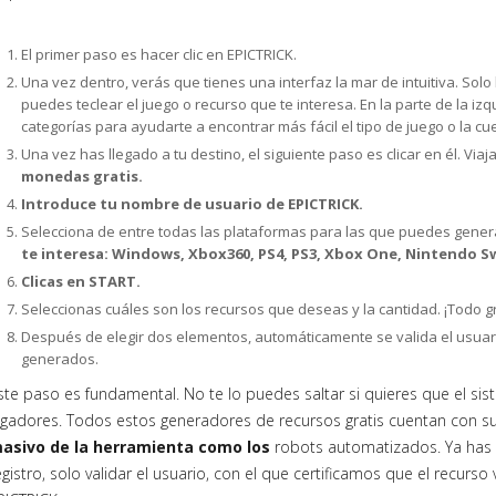
El primer paso es hacer clic en EPICTRICK.
Una vez dentro, verás que tienes una interfaz la mar de intuitiva. So
puedes teclear el juego o recurso que te interesa. En la parte de la i
categorías para ayudarte a encontrar más fácil el tipo de juego o la c
Una vez has llegado a tu destino, el siguiente paso es clicar en él. Via
monedas gratis.
Introduce tu nombre de usuario de EPICTRICK.
Selecciona de entre todas las plataformas para las que puedes gene
te interesa: Windows, Xbox360, PS4, PS3, Xbox One, Nintendo Sw
Clicas en START.
Seleccionas cuáles son los recursos que deseas y la cantidad. ¡Todo gr
Después de elegir dos elementos, automáticamente se valida el usuar
generados.
ste paso es fundamental. No te lo puedes saltar si quieres que el sis
ugadores. Todos estos generadores de recursos gratis cuentan con 
asivo de la herramienta como los
robots automatizados. Ya has 
egistro, solo validar el usuario, con el que certificamos que el recurs