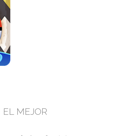
N EL MEJOR