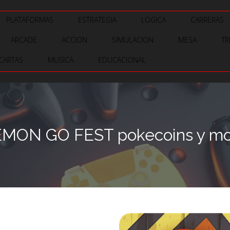
PLATAFORMAS
ESTRATEGIA
LOGICA
CARRERAS
ARCADE
ACCION
SIMULACION
MESA
TR
CARTAS
MUSICA
EDUCACIONAL
MON GO FEST pokecoins y mon