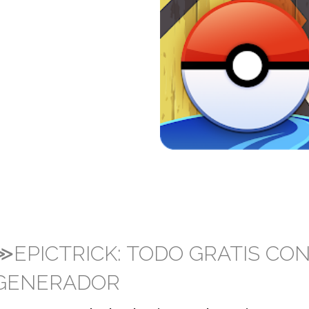
≫EPICTRICK: TODO GRATIS CO
GENERADOR