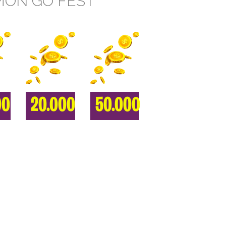
MON GO FEST
00
20.000
50.000