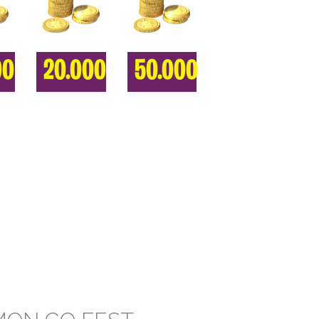
00
20.000
50.000