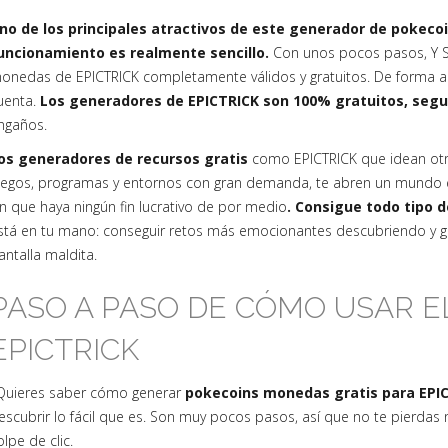
no de los principales atractivos de este generador de pokec
uncionamiento es realmente sencillo.
Con unos pocos pasos, Y S
onedas de EPICTRICK completamente válidos y gratuitos. De forma au
uenta.
Los generadores de EPICTRICK son 100% gratuitos, seg
ngaños.
os generadores de recursos gratis
como EPICTRICK que idean ot
uegos, programas y entornos con gran demanda, te abren un mundo e
in que haya ningún fin lucrativo de por medio
. Consigue todo tipo 
stá en tu mano: conseguir retos más emocionantes descubriendo y ge
antalla maldita.
PASO A PASO DE CÓMO USAR 
EPICTRICK
Quieres saber cómo generar
pokecoins monedas gratis para EPI
escubrir lo fácil que es. Son muy pocos pasos, así que no te pierdas
olpe de clic.