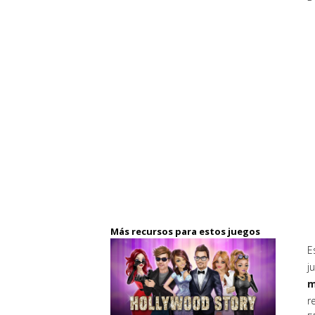
Más recursos para estos juegos
E
j
m
r