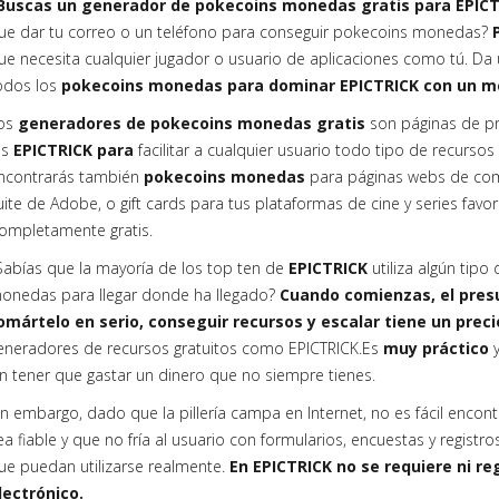
Buscas un generador de pokecoins monedas gratis para EPIC
ue dar tu correo o un teléfono para conseguir pokecoins monedas?
ue necesita cualquier jugador o usuario de aplicaciones como tú. Da u
odos los
pokecoins monedas para dominar EPICTRICK con un 
os
generadores de pokecoins monedas gratis
son páginas de pr
os
EPICTRICK para
facilitar a cualquier usuario todo tipo de recurso
ncontrarás también
pokecoins monedas
para páginas webs de com
uite de Adobe, o gift cards para tus plataformas de cine y series favori
ompletamente gratis.
Sabías que la mayoría de los top ten de
EPICTRICK
utiliza algún tip
onedas para llegar donde ha llegado?
Cuando comienzas, el presu
omártelo en serio, conseguir recursos y escalar tiene un preci
eneradores de recursos gratuitos como EPICTRICK.Es
muy práctico
in tener que gastar un dinero que no siempre tienes.
in embargo, dado que la pillería campa en Internet, no es fácil encon
ea fiable y que no fría al usuario con formularios, encuestas y registr
ue puedan utilizarse realmente.
En EPICTRICK no se requiere ni reg
lectrónico.