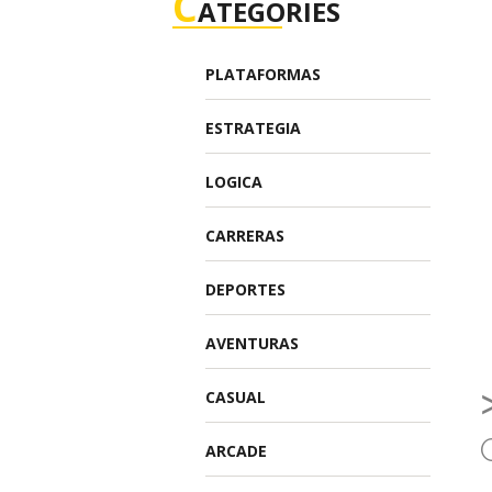
C
ATEGORIES
PLATAFORMAS
ESTRATEGIA
LOGICA
CARRERAS
DEPORTES
AVENTURAS
CASUAL
ARCADE