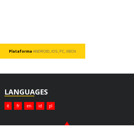
Plataforma
ANDROID, IOS, PC, XBOX
LANGUAGES
it
fr
en
id
pl