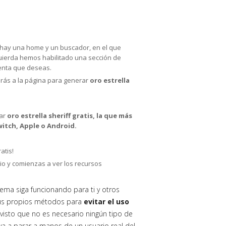
lo hay una home y un buscador, en el que
zquierda hemos habilitado una sección de
uenta que deseas.
jarás a la página para generar
oro estrella
rar
oro estrella sheriff gratis, la que más
itch, Apple o Android.
atis!
io y comienzas a ver los recursos
tema siga funcionando para ti y otros
sus propios métodos para
evitar el uso
visto que no es necesario ningún tipo de
o va a parar a manos de un usuario real del