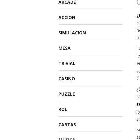
ARCADE
¿
ACCION
q
n
SIMULACION
t
MESA
L
l
TRIVIAL
e
s
C
CASINO
¿
PUZZLE
s
t
ROL
g
s
CARTAS
S
s
MUSICA