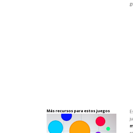
g
Más recursos para estos juegos
E
j
m
r