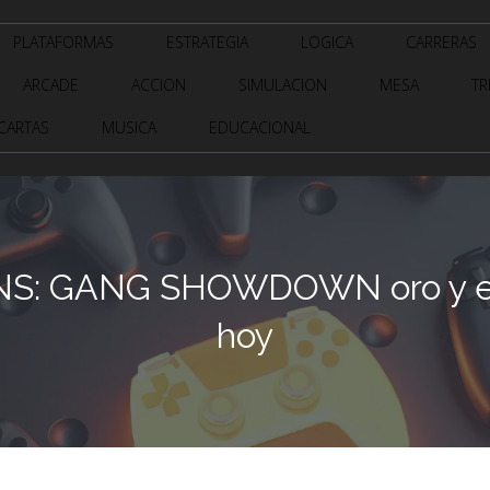
PLATAFORMAS
ESTRATEGIA
LOGICA
CARRERAS
ARCADE
ACCION
SIMULACION
MESA
TR
CARTAS
MUSICA
EDUCACIONAL
S: GANG SHOWDOWN oro y estre
hoy