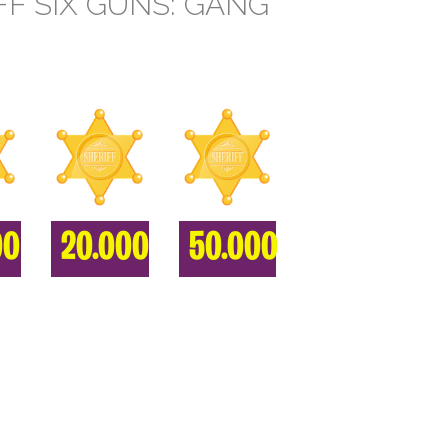
F SIX GUNS: GANG
00
20.000
50.000