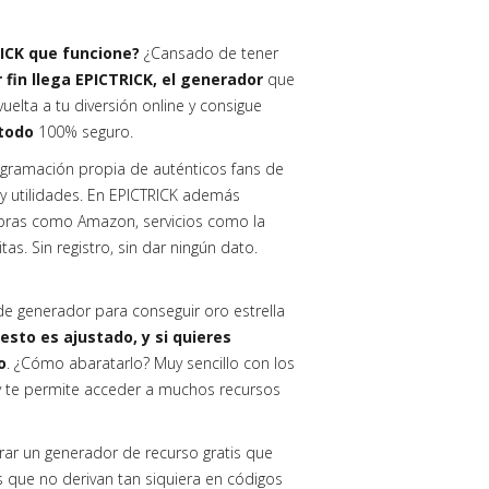
RICK que funcione?
¿Cansado de tener
 fin llega EPICTRICK, el generador
que
uelta a tu diversión online y consigue
étodo
100% seguro.
gramación propia de auténticos fans de
s y utilidades. En EPICTRICK además
ras como Amazon, servicios como la
tas. Sin registro, sin dar ningún dato.
o de generador para conseguir oro estrella
sto es ajustado, y si quieres
o
. ¿Cómo abaratarlo? Muy sencillo con los
y te permite acceder a muchos recursos
trar un generador de recurso gratis que
os que no derivan tan siquiera en códigos