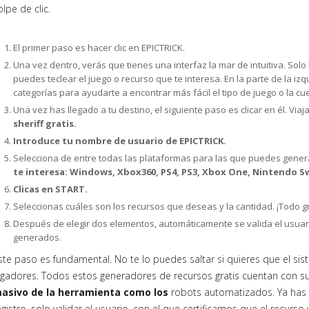
olpe de clic.
El primer paso es hacer clic en EPICTRICK.
Una vez dentro, verás que tienes una interfaz la mar de intuitiva. So
puedes teclear el juego o recurso que te interesa. En la parte de la i
categorías para ayudarte a encontrar más fácil el tipo de juego o la c
Una vez has llegado a tu destino, el siguiente paso es clicar en él. Via
sheriff gratis.
Introduce tu nombre de usuario de EPICTRICK.
Selecciona de entre todas las plataformas para las que puedes gene
te interesa: Windows, Xbox360, PS4, PS3, Xbox One, Nintendo Sw
Clicas en START.
Seleccionas cuáles son los recursos que deseas y la cantidad. ¡Todo gr
Después de elegir dos elementos, automáticamente se valida el usuar
generados.
ste paso es fundamental. No te lo puedes saltar si quieres que el sis
ugadores. Todos estos generadores de recursos gratis cuentan con 
asivo de la herramienta como los
robots automatizados. Ya has 
egistro, solo validar el usuario, con el que certificamos que el recurs