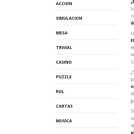
¿
ACCION
t
c
SIMULACION
d
MESA
L
E
TRIVIAL
e
A
C
CASINO
¿
PUZZLE
p
s
ROL
d
g
CARTAS
S
s
MUSICA
q
e