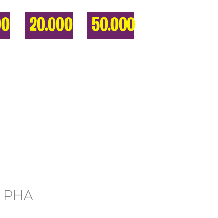
00
20.000
50.000
LPHA