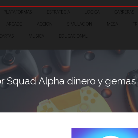
PLATAFORMAS
ESTRATEGIA
LOGICA
CARRERAS
ARCADE
ACCION
SIMULACION
MESA
TR
CARTAS
MUSICA
EDUCACIONAL
 Squad Alpha dinero y gemas 