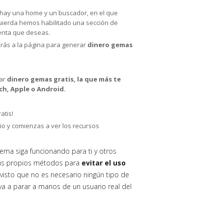
lo hay una home y un buscador, en el que
zquierda hemos habilitado una sección de
uenta que deseas.
jarás a la página para generar
dinero gemas
rar
dinero gemas gratis, la que más te
ch, Apple o Android.
atis!
io y comienzas a ver los recursos
tema siga funcionando para ti y otros
sus propios métodos para
evitar el uso
visto que no es necesario ningún tipo de
o va a parar a manos de un usuario real del