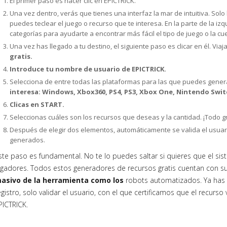
El primer paso es hacer clic en EPICTRICK.
Una vez dentro, verás que tienes una interfaz la mar de intuitiva. So
puedes teclear el juego o recurso que te interesa. En la parte de la i
categorías para ayudarte a encontrar más fácil el tipo de juego o la c
Una vez has llegado a tu destino, el siguiente paso es clicar en él. Via
gratis.
Introduce tu nombre de usuario de EPICTRICK.
Selecciona de entre todas las plataformas para las que puedes gene
interesa: Windows, Xbox360, PS4, PS3, Xbox One, Nintendo Swit
Clicas en START.
Seleccionas cuáles son los recursos que deseas y la cantidad. ¡Todo gr
Después de elegir dos elementos, automáticamente se valida el usuar
generados.
ste paso es fundamental. No te lo puedes saltar si quieres que el sis
ugadores. Todos estos generadores de recursos gratis cuentan con 
asivo de la herramienta como los
robots automatizados. Ya has 
egistro, solo validar el usuario, con el que certificamos que el recurs
PICTRICK.