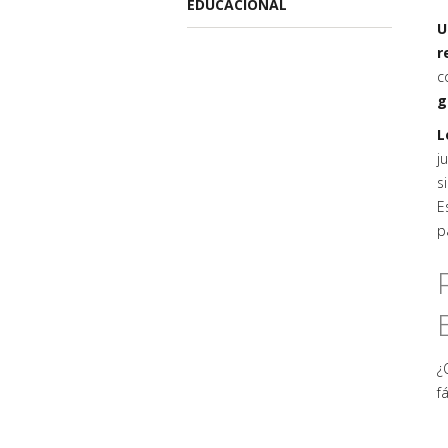
EDUCACIONAL
U
r
c
g
L
j
s
E
p
¿
f