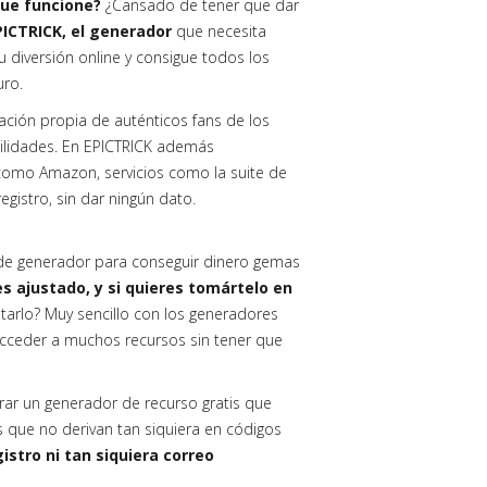
que funcione?
¿Cansado de tener que dar
EPICTRICK, el generador
que necesita
u diversión online y consigue todos los
uro.
ción propia de auténticos fans de los
utilidades. En EPICTRICK además
omo Amazon, servicios como la suite de
registro, sin dar ningún dato.
o de generador para conseguir dinero gemas
 ajustado, y si quieres tomártelo en
tarlo? Muy sencillo con los generadores
acceder a muchos recursos sin tener que
trar un generador de recurso gratis que
os que no derivan tan siquiera en códigos
istro ni tan siquiera correo