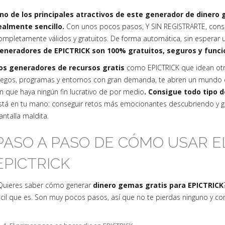
no de los principales atractivos de este generador de diner
ealmente sencillo.
Con unos pocos pasos, Y SIN REGISTRARTE, cons
ompletamente válidos y gratuitos. De forma automática, sin esperar u
eneradores de EPICTRICK son 100% gratuitos, seguros y func
os generadores de recursos gratis
como EPICTRICK que idean ot
uegos, programas y entornos con gran demanda, te abren un mundo e
in que haya ningún fin lucrativo de por medio
. Consigue todo tipo 
stá en tu mano: conseguir retos más emocionantes descubriendo y ge
antalla maldita.
PASO A PASO DE CÓMO USAR 
EPICTRICK
Quieres saber cómo generar
dinero gemas gratis para EPICTRICK
ácil que es. Son muy pocos pasos, así que no te pierdas ninguno y c