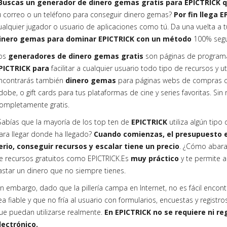
Buscas un generador de dinero gemas gratis para EPICTRICK 
u correo o un teléfono para conseguir dinero gemas?
Por fin llega 
ualquier jugador o usuario de aplicaciones como tú. Da una vuelta a t
inero gemas para dominar EPICTRICK con un método
100% seg
os
generadores de dinero gemas gratis
son páginas de programa
PICTRICK para
facilitar a cualquier usuario todo tipo de recursos y 
ncontrarás también
dinero gemas
para páginas webs de compras c
dobe, o gift cards para tus plataformas de cine y series favoritas. Sin 
ompletamente gratis.
Sabías que la mayoría de los top ten de
EPICTRICK
utiliza algún tip
ara llegar donde ha llegado?
Cuando comienzas, el presupuesto es
erio, conseguir recursos y escalar tiene un precio
. ¿Cómo abara
e recursos gratuitos como EPICTRICK.Es
muy práctico
y te permite 
astar un dinero que no siempre tienes.
in embargo, dado que la pillería campa en Internet, no es fácil encon
ea fiable y que no fría al usuario con formularios, encuestas y registr
ue puedan utilizarse realmente.
En EPICTRICK no se requiere ni reg
lectrónico.