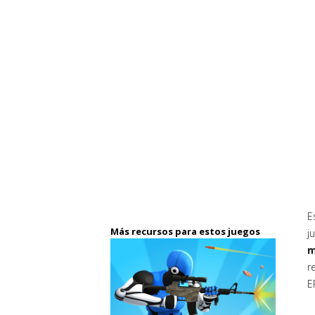
E
Más recursos para estos juegos
j
m
r
E