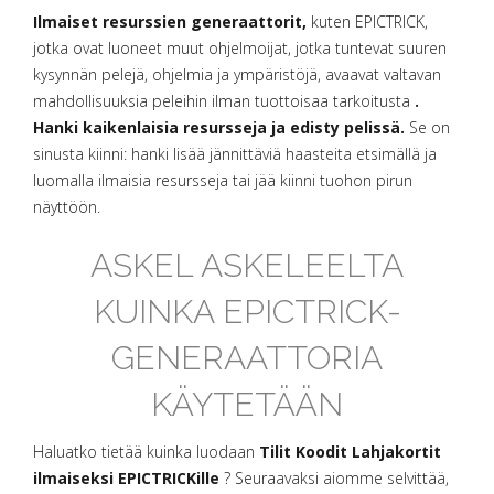
Ilmaiset resurssien generaattorit,
kuten EPICTRICK,
jotka ovat luoneet muut ohjelmoijat, jotka tuntevat suuren
kysynnän pelejä, ohjelmia ja ympäristöjä, avaavat valtavan
mahdollisuuksia peleihin ilman tuottoisaa tarkoitusta
.
Hanki kaikenlaisia resursseja ja edisty pelissä.
Se on
sinusta kiinni: hanki lisää jännittäviä haasteita etsimällä ja
luomalla ilmaisia resursseja tai jää kiinni tuohon pirun
näyttöön.
ASKEL ASKELEELTA
KUINKA EPICTRICK-
GENERAATTORIA
KÄYTETÄÄN
Haluatko tietää kuinka luodaan
Tilit Koodit Lahjakortit
ilmaiseksi EPICTRICKille
? Seuraavaksi aiomme selvittää,