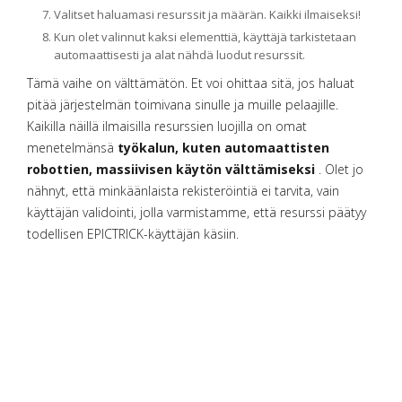
Valitset haluamasi resurssit ja määrän. Kaikki ilmaiseksi!
Kun olet valinnut kaksi elementtiä, käyttäjä tarkistetaan
automaattisesti ja alat nähdä luodut resurssit.
Tämä vaihe on välttämätön. Et voi ohittaa sitä, jos haluat
pitää järjestelmän toimivana sinulle ja muille pelaajille.
Kaikilla näillä ilmaisilla resurssien luojilla on omat
menetelmänsä
työkalun, kuten automaattisten
robottien, massiivisen käytön välttämiseksi
. Olet jo
nähnyt, että minkäänlaista rekisteröintiä ei tarvita, vain
käyttäjän validointi, jolla varmistamme, että resurssi päätyy
todellisen EPICTRICK-käyttäjän käsiin.