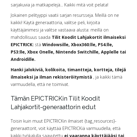
sarjakuvia ja matkapelejä... Kaikki mitä voit pelata!
Jokainen pelityyppi vaatii sarjan resursseja. Meillä on ne
kaikki! Käytä generaattoria, valitse peli, kirjoita
käyttäjänimesi ja valitse vastaava alusta: meillä on
mahdollisuus saada
Tilit Koodit Lahjakortit ilmaiseksi
EPICTRICK:
stä
Windowsille, Xbox360:lle, PS4:lle,
PS3:lle, Xbox Onelle, Nintendo Switchille, Applelle tai
Androidille.
Hanki jalokiviä, kolikoita, timantteja, kortteja, tilejä
ilmaiseksi ja ilman rekisteröitymistä
, ja kaikki tämä
varmuudella, että ne toimivat.
Tämän EPICTRICKin Tilit Koodit
Lahjakortit-generaattorin edut
Toisin kuin muut EPICTRICKin ilmaiset {tag_resources}-
generaattorit, voit käyttää EPICTRICKiä varmuudella, että
kaikki työkalulla saavutettu
ei vaaranna käyttäjääsi tai