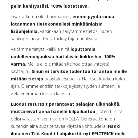
pelin kehitystäsi. 100% luotettava.
Lisäksi, kuten olet huomannut,
emme pyydä sinua
lataamaan tietokoneellesi minkäänlaisia
lisäohjelmia,
varsinkaan säilytämme tietosi, kuten
sähköpostiosoitteesi tai käyttäjätunnuksesi.
Vältämme tietysti kaikkia niitä
loputtomia
uudelleenohjauksia haitallisiin linkkeihin. 100%
varma.
Meillä ei ole mitään keinoa ottaa yhteyttä
käyttäjiin
. Sinun ei tarvitse todentaa tai antaa meille
mitään tietoja
päästäksesi peliin. Hallitset kaikkea koko
ajan. Olemme erittäin tarkkoja yksityisyyden suhteen. Ja
vielä enemmän kiellon kanssa.
Luodut resurssit parantavat pelaajan ulkonäköä,
mutta eivät anna hänelle kilpailuetua
, joten tilisi tai
pelisi varastamisen riski on NOLLA. Generaattoria on
kuitenkin aina suositeltavaa käyttää kohtuudella.
Hanki
ilmainen Tilit Koodit Lahjakortit nyt EPICTRICK mille