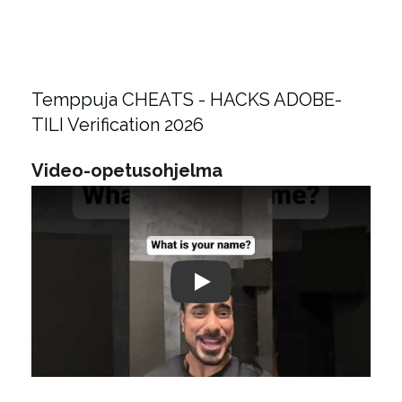
Temppuja CHEATS - HACKS ADOBE-
TILI Verification 2026
Video-opetusohjelma
Play: Keynote (Google I/O '18)