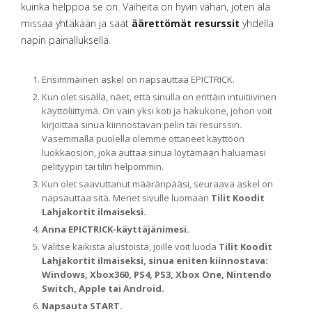
kuinka helppoa se on. Vaiheita on hyvin vähän, joten älä
missaa yhtäkään ja saat
äärettömät resurssit
yhdellä
napin painalluksella.
Ensimmäinen askel on napsauttaa EPICTRICK.
Kun olet sisällä, näet, että sinulla on erittäin intuitiivinen
käyttöliittymä. On vain yksi koti ja hakukone, johon voit
kirjoittaa sinua kiinnostavan pelin tai resurssin.
Vasemmalla puolella olemme ottaneet käyttöön
luokkaosion, joka auttaa sinua löytämään haluamasi
pelityypin tai tilin helpommin.
Kun olet saavuttanut määränpääsi, seuraava askel on
napsauttaa sitä. Menet sivulle luomaan
Tilit Koodit
Lahjakortit ilmaiseksi.
Anna EPICTRICK-käyttäjänimesi.
Valitse kaikista alustoista, joille voit luoda
Tilit Koodit
Lahjakortit ilmaiseksi, sinua eniten kiinnostava:
Windows, Xbox360, PS4, PS3, Xbox One, Nintendo
Switch, Apple tai Android.
Napsauta START.