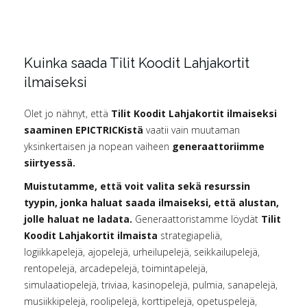
Kuinka saada Tilit Koodit Lahjakortit
ilmaiseksi
Olet jo nähnyt, että
Tilit Koodit Lahjakortit ilmaiseksi
saaminen EPICTRICKistä
vaatii vain muutaman
yksinkertaisen ja nopean vaiheen
generaattoriimme
siirtyessä.
Muistutamme, että voit valita sekä resurssin
tyypin, jonka haluat saada ilmaiseksi, että alustan,
jolle haluat ne ladata.
Generaattoristamme löydät
Tilit
Koodit Lahjakortit ilmaista
strategiapeliä,
logiikkapelejä, ajopelejä, urheilupelejä, seikkailupelejä,
rentopelejä, arcadepelejä, toimintapelejä,
simulaatiopelejä, triviaa, kasinopelejä, pulmia, sanapelejä,
musiikkipelejä, roolipelejä, korttipelejä, opetuspelejä,