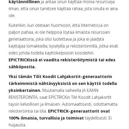
käytännöllinen
ja antaa sinun käyttää monia resursseja
ilman, että sinun tarvitsee käyttää rahaa, jota sinulla ei aina
ole.
Kuitenkin, kun otetaan huomioon, että Internetissä on
paljon pahaa, ei ole helppoa löytää ilmaista resurssien
generaattoria, joka olisi luotettava ja joka ei jäädytä
käyttäjää lomakkeilla, kyselyillä ja rekisteröinnillä, jotka eivät
edes johda todella käyttökelpoisiin koodeihin.
EPICTRICKissä ei vaadita rekisteröitymistä tai edes
sähköpostia.
Yksi tämän Tilit Koodit Lahjakortit-generaattorin
tärkeimmistä nähtävyyksistä on sen käyttö todella
yksinkertainen.
Muutamalla vaiheella JA ILMAN
REKISTERÖINTIÄ, saat EPICTRICKin Tilit Koodit Lahjakortit
täysin kelvollisen ja ilmaisen. Automaattisesti, odottamatta
rekisteröintiä tai tiliä.
EPICTRICK-generaattorit ovat
100% ilmaisia, turvallisia ja toimivat
täydellisesti. Ei
huijausta.