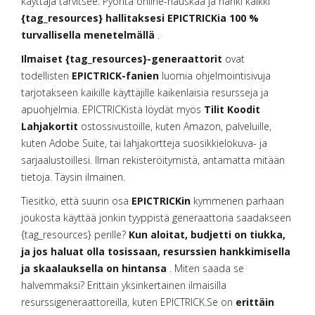
käyttäjä tarvitsee. Pyöritä online-hauskaa ja hanki kaikki
{tag_resources} hallitaksesi EPICTRICKia 100 %
turvallisella menetelmällä
.
Ilmaiset {tag_resources}-generaattorit
ovat
todellisten
EPICTRICK-fanien
luomia ohjelmointisivuja
tarjotakseen kaikille käyttäjille kaikenlaisia resursseja ja
apuohjelmia. EPICTRICKistä löydät myös
Tilit Koodit
Lahjakortit
ostossivustoille, kuten Amazon, palveluille,
kuten Adobe Suite, tai lahjakortteja suosikkielokuva- ja
sarjaalustoillesi. Ilman rekisteröitymistä, antamatta mitään
tietoja. Täysin ilmainen.
Tiesitkö, että suurin osa
EPICTRICKin
kymmenen parhaan
joukosta käyttää jonkin tyyppistä generaattoria saadakseen
{tag_resources} perille?
Kun aloitat, budjetti on tiukka,
ja jos haluat olla tosissaan, resurssien hankkimisella
ja skaalauksella on hintansa
. Miten saada se
halvemmaksi? Erittäin yksinkertainen ilmaisilla
resurssigeneraattoreilla, kuten EPICTRICK.Se on
erittäin