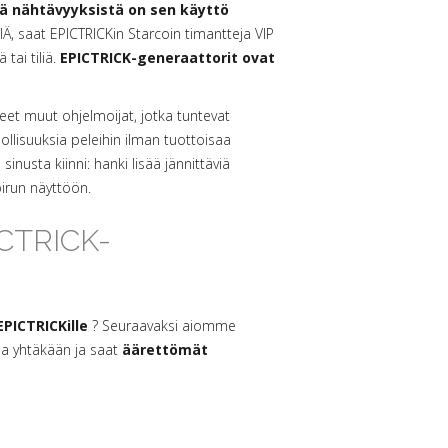
ä nähtävyyksistä on sen käyttö
, saat EPICTRICKin Starcoin timantteja VIP
tai tiliä.
EPICTRICK-generaattorit ovat
eet muut ohjelmoijat, jotka tuntevat
llisuuksia peleihin ilman tuottoisaa
sinusta kiinni: hanki lisää jännittäviä
pirun näyttöön.
CTRICK-
EPICTRICKille
? Seuraavaksi aiomme
saa yhtäkään ja saat
äärettömät