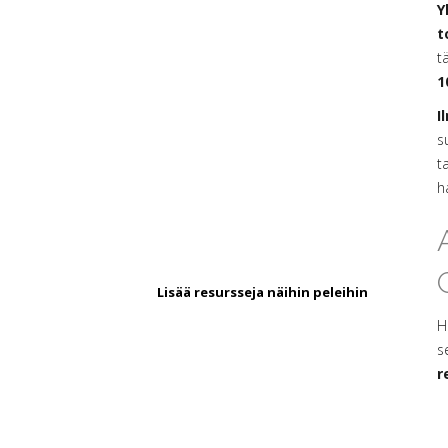
Y
t
t
1
I
s
t
h
Lisää resursseja näihin peleihin
H
s
r