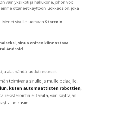
ä. On vain yksi koti ja hakukone, johon voit
 olemme ottaneet käyttöön luokkaosion, joka
ä. Menet sivulle luomaan
Starcoin
maiseksi, sinua eniten kiinnostava:
tai Android.
i ja alat nähdä luodut resurssit.
än toimivana sinulle ja muille pelaajille.
lun, kuten automaattisten robottien,
a rekisteröintiä ei tarvita, vain käyttäjän
äyttäjän käsiin.