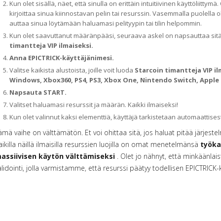
Kun olet sisällä, näet, että sinulla on erittäin intuitiivinen käyttöliittym
kirjoittaa sinua kiinnostavan pelin tai resurssin. Vasemmalla puolella
auttaa sinua löytämään haluamasi pelityypin tai tilin helpommin.
Kun olet saavuttanut määränpääsi, seuraava askel on napsauttaa sit
timantteja VIP ilmaiseksi.
Anna EPICTRICK-käyttäjänimesi.
Valitse kaikista alustoista, joille voit luoda
Starcoin timantteja VIP il
Windows, Xbox360, PS4, PS3, Xbox One, Nintendo Switch, Apple 
Napsauta START.
Valitset haluamasi resurssit ja määrän. Kaikki ilmaiseksi!
Kun olet valinnut kaksi elementtiä, käyttäjä tarkistetaan automaattisest
ämä vaihe on välttämätön. Et voi ohittaa sitä, jos haluat pitää järjestelm
aikilla näillä ilmaisilla resurssien luojilla on omat menetelmänsä
työka
assiivisen käytön välttämiseksi
. Olet jo nähnyt, että minkäänlaist
alidointi, jolla varmistamme, että resurssi päätyy todellisen EPICTRICK-k