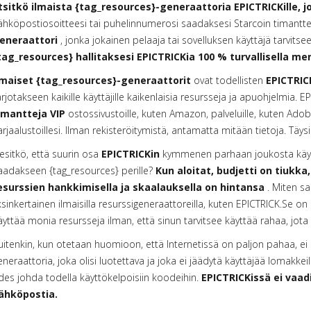
tsitkö ilmaista {tag_resources}-generaattoria EPICTRICKille, j
ähköpostiosoitteesi tai puhelinnumerosi saadaksesi Starcoin timantte
eneraattori
, jonka jokainen pelaaja tai sovelluksen käyttäjä tarvitsee
tag_resources} hallitaksesi EPICTRICKia 100 % turvallisella m
lmaiset {tag_resources}-generaattorit
ovat todellisten
EPICTRIC
arjotakseen kaikille käyttäjille kaikenlaisia resursseja ja apuohjelmia.
imantteja VIP
ostossivustoille, kuten Amazon, palveluille, kuten Adobe
arjaalustoillesi. Ilman rekisteröitymistä, antamatta mitään tietoja. Täys
iesitkö, että suurin osa
EPICTRICKin
kymmenen parhaan joukosta käytt
aadakseen {tag_resources} perille?
Kun aloitat, budjetti on tiukka,
esurssien hankkimisella ja skaalauksella on hintansa
. Miten sa
ksinkertainen ilmaisilla resurssigeneraattoreilla, kuten EPICTRICK.Se on
äyttää monia resursseja ilman, että sinun tarvitsee käyttää rahaa, jota s
uitenkin, kun otetaan huomioon, että Internetissä on paljon pahaa, ei 
eneraattoria, joka olisi luotettava ja joka ei jäädytä käyttäjää lomakkeilla,
des johda todella käyttökelpoisiin koodeihin.
EPICTRICKissä ei vaad
ähköpostia.