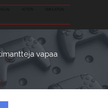
CASUAL
ACTION
SIMULATION
timantteja vapaa