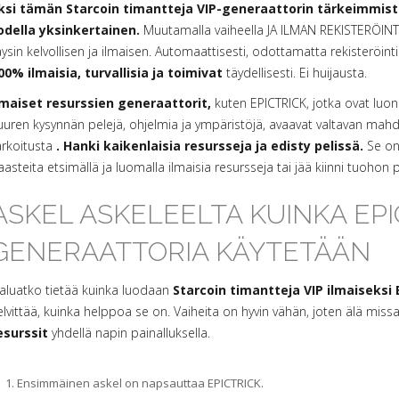
ksi tämän Starcoin timantteja VIP-generaattorin tärkeimmist
odella yksinkertainen.
Muutamalla vaiheella JA ILMAN REKISTERÖINTIÄ
äysin kelvollisen ja ilmaisen. Automaattisesti, odottamatta rekisteröintiä 
00% ilmaisia, turvallisia ja toimivat
täydellisesti. Ei huijausta.
lmaiset resurssien generaattorit,
kuten EPICTRICK, jotka ovat luon
uuren kysynnän pelejä, ohjelmia ja ympäristöjä, avaavat valtavan mahdo
arkoitusta
. Hanki kaikenlaisia resursseja ja edisty pelissä.
Se on 
aasteita etsimällä ja luomalla ilmaisia resursseja tai jää kiinni tuohon 
ASKEL ASKELEELTA KUINKA EPI
GENERAATTORIA KÄYTETÄÄN
aluatko tietää kuinka luodaan
Starcoin timantteja VIP ilmaiseksi 
elvittää, kuinka helppoa se on. Vaiheita on hyvin vähän, joten älä mis
esurssit
yhdellä napin painalluksella.
Ensimmäinen askel on napsauttaa EPICTRICK.