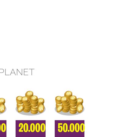
 PLANET
00
20.000
50.000