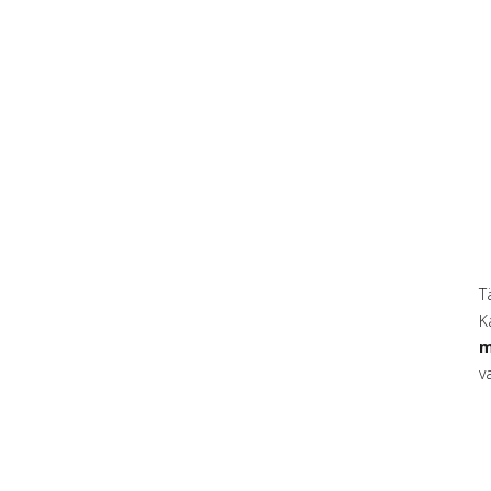
T
K
m
v