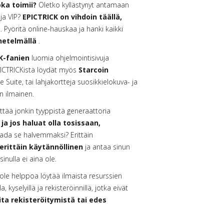
oka toimii?
Oletko kyllästynyt antamaan
ja VIP?
EPICTRICK on vihdoin täällä,
. Pyöritä online-hauskaa ja hanki kaikki
enetelmällä
.
K-fanien
luomia ohjelmointisivuja
 EPICTRICKistä löydät myös
Starcoin
 Suite, tai lahjakortteja suosikkielokuva- ja
in ilmainen.
ää jonkin tyyppistä generaattoria
 ja jos haluat olla tosissaan,
ada se halvemmaksi? Erittäin
erittäin käytännöllinen
ja antaa sinun
inulla ei aina ole.
ole helppoa löytää ilmaista resurssien
 kyselyillä ja rekisteröinnillä, jotka eivät
ita rekisteröitymistä tai edes