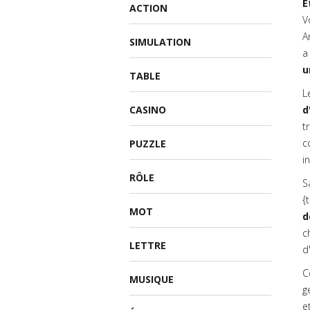
Ê
ACTION
V
A
SIMULATION
a
u
TABLE
L
CASINO
d
t
c
PUZZLE
i
RÔLE
S
{
MOT
d
c
LETTRE
d
C
MUSIQUE
g
e