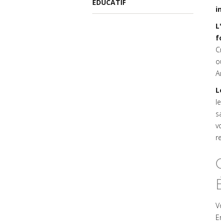
ÉDUCATIF
i
L
f
C
o
A
L
l
s
v
r
V
E