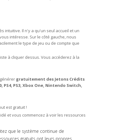
 intuitive. Il n'y a qu'un seul accueil et un
vous intéresse. Sur le côté gauche, nous
facilement le type de jeu ou de compte que
siste à cliquer dessus. Vous accéderez à la
 générer
gratuitement des Jetons Crédits
60, PS4, PS3, Xbox One, Nintendo Switch,
t est gratuit !
alidé et vous commencez à voir les ressources
aitez que le système continue de
essources gratuits ont leurs propres