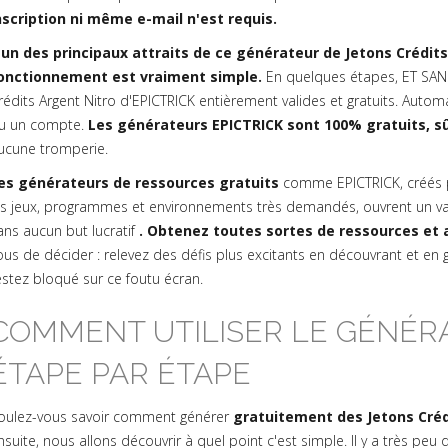
nscription ni même e-mail n'est requis.
'un des principaux attraits de ce générateur de Jetons Crédit
onctionnement est vraiment simple.
En quelques étapes, ET SANS
rédits Argent Nitro d'EPICTRICK entièrement valides et gratuits. Auto
u un compte.
Les générateurs EPICTRICK sont 100% gratuits, s
ucune tromperie.
es générateurs de ressources gratuits
comme EPICTRICK, créés 
es jeux, programmes et environnements très demandés, ouvrent un va
ans aucun but lucratif
. Obtenez toutes sortes de ressources et a
ous de décider : relevez des défis plus excitants en découvrant et en
estez bloqué sur ce foutu écran.
COMMENT UTILISER LE GÉNÉRA
ÉTAPE PAR ÉTAPE
oulez-vous savoir comment générer
gratuitement des Jetons Créd
nsuite, nous allons découvrir à quel point c'est simple. Il y a très pe