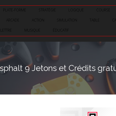
PLATE-FORME
STRATÉGIE
LOGIQUE
COURSE
ARCADE
ACTION
SIMULATION
TABLE
C
LETTRE
MUSIQUE
ÉDUCATIF
phalt 9 Jetons et Crédits gratu