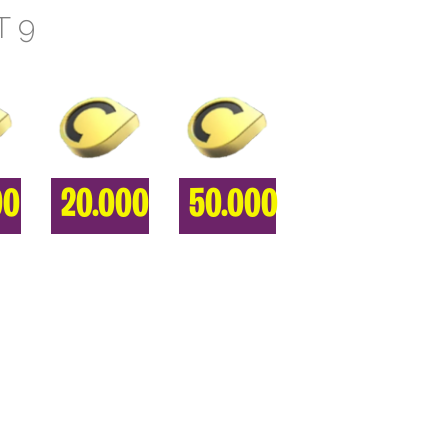
T 9
00
20.000
50.000