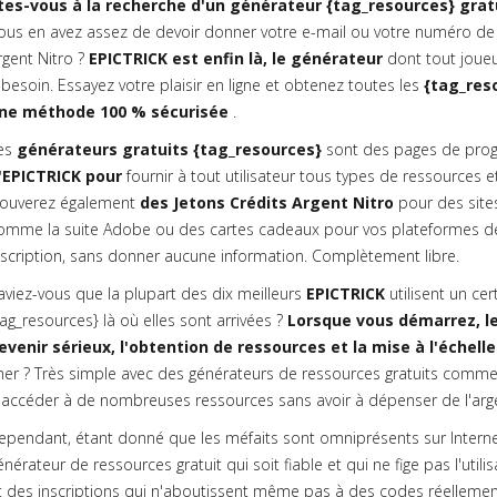
tes-vous à la recherche d'un générateur {tag_resources} gratu
ous en avez assez de devoir donner votre e-mail ou votre numéro de 
rgent Nitro ?
EPICTRICK est enfin là, le générateur
dont tout joueu
 besoin. Essayez votre plaisir en ligne et obtenez toutes les
{tag_res
ne méthode 100 % sécurisée
.
es
générateurs gratuits {tag_resources}
sont des pages de prog
'EPICTRICK pour
fournir à tout utilisateur tous types de ressources et
rouverez également
des Jetons Crédits Argent Nitro
pour des site
omme la suite Adobe ou des cartes cadeaux pour vos plateformes de 
nscription, sans donner aucune information. Complètement libre.
aviez-vous que la plupart des dix meilleurs
EPICTRICK
utilisent un ce
tag_resources} là où elles sont arrivées ?
Lorsque vous démarrez, le
evenir sérieux, l'obtention de ressources et la mise à l'échelle
her ? Très simple avec des générateurs de ressources gratuits comme
'accéder à de nombreuses ressources sans avoir à dépenser de l'argen
ependant, étant donné que les méfaits sont omniprésents sur Internet, 
énérateur de ressources gratuit qui soit fiable et qui ne fige pas l'uti
t des inscriptions qui n'aboutissent même pas à des codes réellement