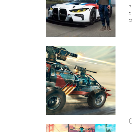
m
q
c