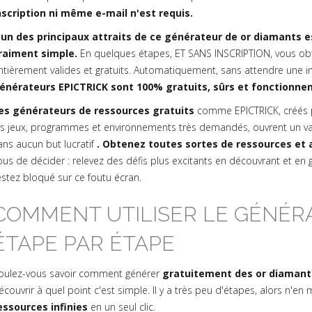
nscription ni même e-mail n'est requis.
'un des principaux attraits de ce générateur de or diamants 
raiment simple.
En quelques étapes, ET SANS INSCRIPTION, vous ob
ntièrement valides et gratuits. Automatiquement, sans attendre une 
énérateurs EPICTRICK sont 100% gratuits, sûrs et fonctionne
es générateurs de ressources gratuits
comme EPICTRICK, créés 
es jeux, programmes et environnements très demandés, ouvrent un va
ans aucun but lucratif
. Obtenez toutes sortes de ressources et a
ous de décider : relevez des défis plus excitants en découvrant et en
estez bloqué sur ce foutu écran.
COMMENT UTILISER LE GÉNÉRA
ÉTAPE PAR ÉTAPE
oulez-vous savoir comment générer
gratuitement des or diamant
écouvrir à quel point c'est simple. Il y a très peu d'étapes, alors n
essources infinies
en un seul clic.