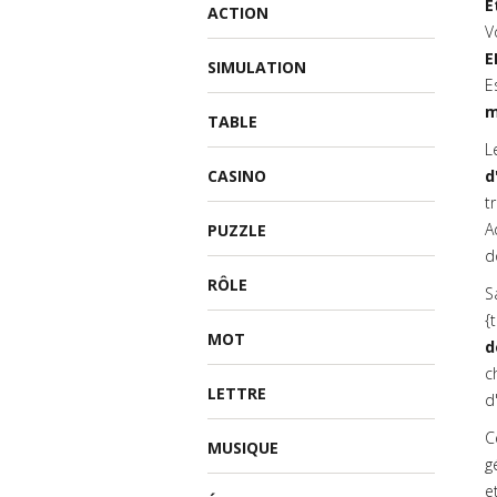
Ê
ACTION
V
E
SIMULATION
E
m
TABLE
L
CASINO
d
t
A
PUZZLE
d
RÔLE
S
{
MOT
d
c
LETTRE
d
C
MUSIQUE
g
e