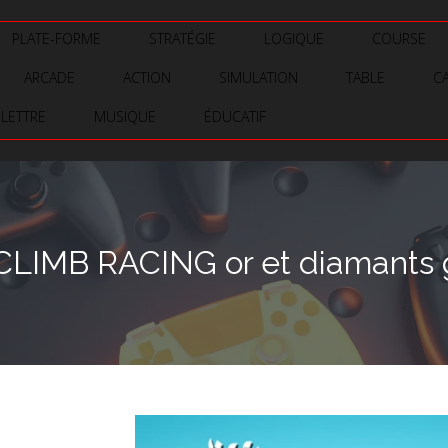
PLATE-FORME
STRATÉGIE
LOGIQUE
COURSE
ARCADE
ACTION
SIMULATION
TABLE
C
LETTRE
MUSIQUE
ÉDUCATIF
CLIMB RACING or et diamants gr