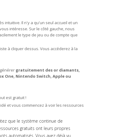
 intuitive. Il n'y a qu'un seul accueil et un
vous intéresse. Sur le côté gauche, nous
facilement le type de jeu ou de compte que
siste à cliquer dessus. Vous accéderez à la
 générer
gratuitement des or diamants,
Xbox One, Nintendo Switch, Apple ou
t est gratuit !
alidé et vous commencez à voir les ressources
aitez que le système continue de
essources gratuits ont leurs propres
bots automatisés. Vous avez déjà vu