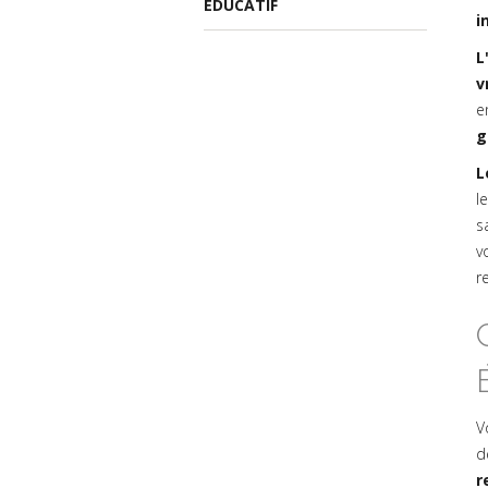
ÉDUCATIF
i
L
v
e
g
L
l
s
v
r
V
d
r