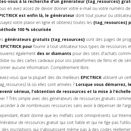
tes-vous à la recherche d'un générateur {tag_resources} gratu
ous en avez assez de devoir donner votre e-mail ou votre numéro de
PICTRICK est enfin là, le générateur
dont tout joueur ou utilisate
ssayez votre plaisir en ligne et obtenez toutes les
{tag_resources} p
éthode 100 % sécurisée
.
es
générateurs gratuits {tag_resources}
sont des pages de prog
'EPICTRICK pour
fournir à tout utilisateur tous types de ressources et
rouverez également
des or diamants
pour des sites d'achats comme
dobe ou des cartes cadeaux pour vos plateformes de films et de série
onner aucune information. Complètement libre.
aviez-vous que la plupart des dix meilleurs
EPICTRICK
utilisent un ce
tag_resources} là où elles sont arrivées ?
Lorsque vous démarrez, le
evenir sérieux, l'obtention de ressources et la mise à l'échelle
her ? Très simple avec des générateurs de ressources gratuits comme
'accéder à de nombreuses ressources sans avoir à dépenser de l'argen
ependant, étant donné que les méfaits sont omniprésents sur Internet, 
énérateur de ressources gratuit qui soit fiable et qui ne fige pas l'uti
t des inscriptions qui n'aboutissent même pas à des codes réellement