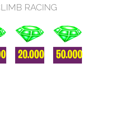
CLIMB RACING
00
20.000
50.000