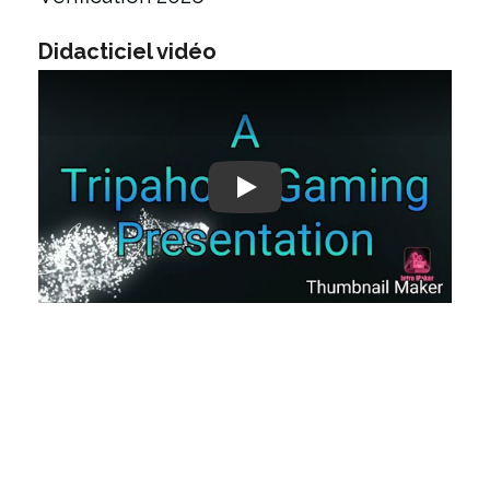
Didacticiel vidéo
Play: Keynote (Google I/O '18)