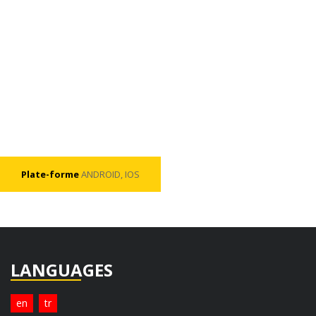
Plate-forme
ANDROID, IOS
LANGUAGES
en
tr