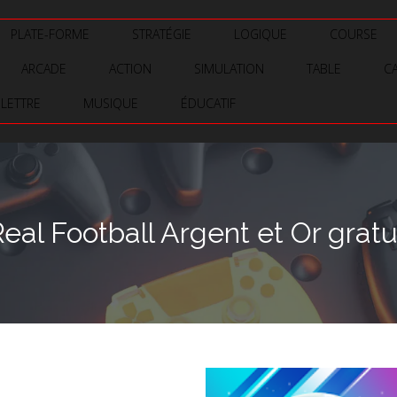
PLATE-FORME
STRATÉGIE
LOGIQUE
COURSE
ARCADE
ACTION
SIMULATION
TABLE
C
LETTRE
MUSIQUE
ÉDUCATIF
al Football Argent et Or gratu