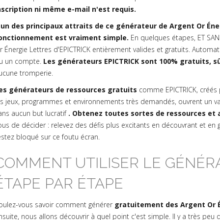
nscription ni même e-mail n'est requis.
'un des principaux attraits de ce générateur de Argent Or Éne
onctionnement est vraiment simple.
En quelques étapes, ET SAN
r Énergie Lettres d'EPICTRICK entièrement valides et gratuits. Automa
u un compte.
Les générateurs EPICTRICK sont 100% gratuits, s
ucune tromperie.
es générateurs de ressources gratuits
comme EPICTRICK, créés 
es jeux, programmes et environnements très demandés, ouvrent un va
ans aucun but lucratif
. Obtenez toutes sortes de ressources et a
ous de décider : relevez des défis plus excitants en découvrant et en
estez bloqué sur ce foutu écran.
COMMENT UTILISER LE GÉNÉRA
ÉTAPE PAR ÉTAPE
oulez-vous savoir comment générer
gratuitement des Argent Or É
nsuite, nous allons découvrir à quel point c'est simple. Il y a très pe