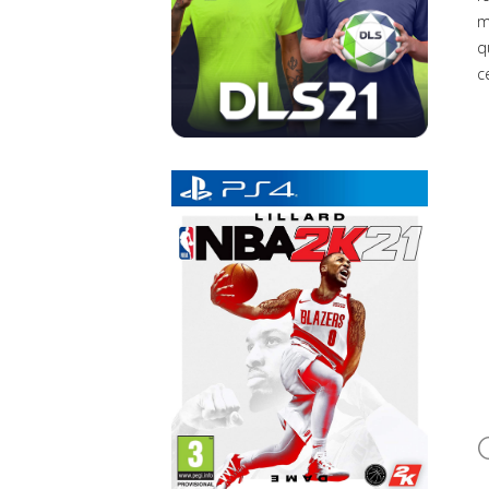
m
q
c