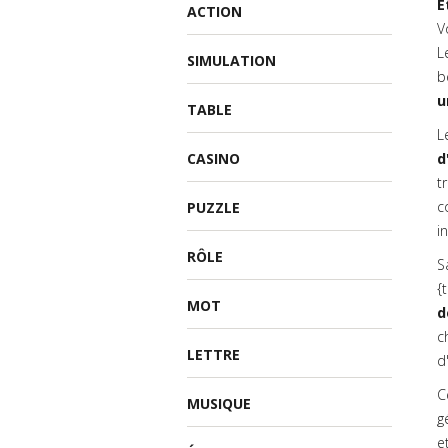
Ê
ACTION
V
L
SIMULATION
b
u
TABLE
L
CASINO
d
t
c
PUZZLE
i
RÔLE
S
{
MOT
d
c
LETTRE
d
C
MUSIQUE
g
e