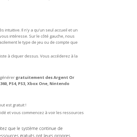
 intuitive. Il n'y a qu'un seul accueil et un
vous intéresse. Sur le côté gauche, nous
facilement le type de jeu ou de compte que
siste à cliquer dessus. Vous accéderez à la
 générer
gratuitement des Argent Or
x360, PS4, PS3, Xbox One, Nintendo
t est gratuit !
alidé et vous commencez à voir les ressources
aitez que le système continue de
essources gratuits ont leurs propres