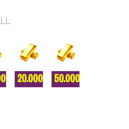
ALL
00
20.000
50.000