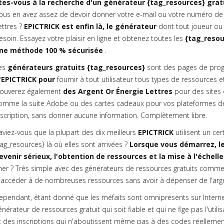
tes-vous à la recherche d'un générateur {tag_resources} gratu
ous en avez assez de devoir donner votre e-mail ou votre numéro de 
ettres ?
EPICTRICK est enfin là, le générateur
dont tout joueur ou 
esoin. Essayez votre plaisir en ligne et obtenez toutes les
{tag_resou
ne méthode 100 % sécurisée
.
es
générateurs gratuits {tag_resources}
sont des pages de prog
'EPICTRICK pour
fournir à tout utilisateur tous types de ressources et
rouverez également
des Argent Or Énergie Lettres
pour des sites
omme la suite Adobe ou des cartes cadeaux pour vos plateformes de 
nscription, sans donner aucune information. Complètement libre.
aviez-vous que la plupart des dix meilleurs
EPICTRICK
utilisent un ce
tag_resources} là où elles sont arrivées ?
Lorsque vous démarrez, le
evenir sérieux, l'obtention de ressources et la mise à l'échelle
her ? Très simple avec des générateurs de ressources gratuits comme
'accéder à de nombreuses ressources sans avoir à dépenser de l'argen
ependant, étant donné que les méfaits sont omniprésents sur Internet, 
énérateur de ressources gratuit qui soit fiable et qui ne fige pas l'uti
t des inscriptions qui n'aboutissent même pas à des codes réellement