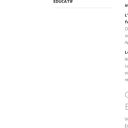
ÉDUCATIF
i
L
f
O
o
A
L
l
s
v
r
V
E