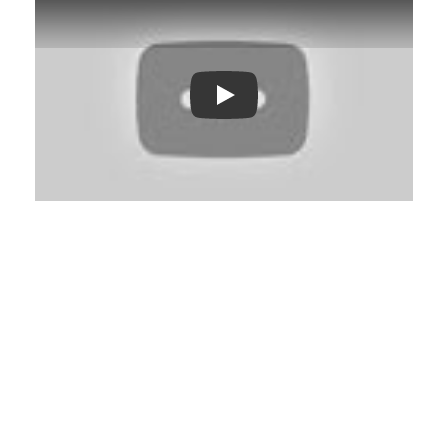
Play: Keynote (Google I/O '18)