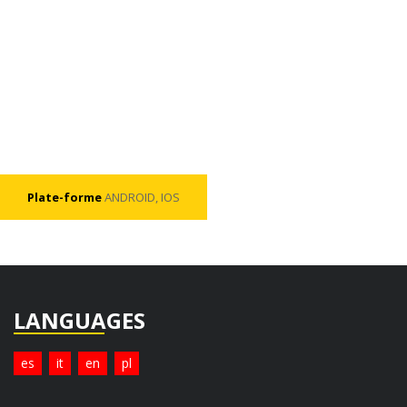
Plate-forme
ANDROID, IOS
LANGUAGES
es
it
en
pl