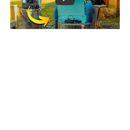
Play: Keynote (Google I/O '18)