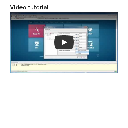
Video tutorial
Play: Keynote (Google I/O '18)