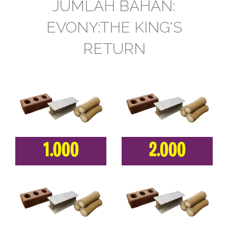
JUMLAH BAHAN:
EVONY:THE KING'S
RETURN
1.000
2.000