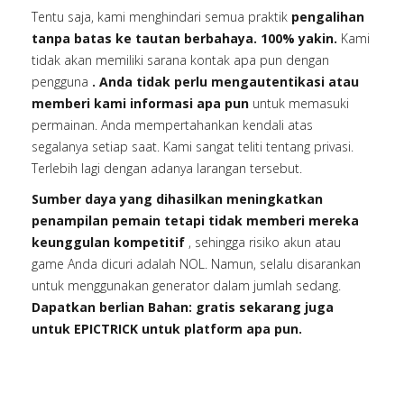
Tentu saja, kami menghindari semua praktik
pengalihan
tanpa batas ke tautan berbahaya. 100% yakin.
Kami
tidak akan memiliki sarana kontak apa pun dengan
pengguna
. Anda tidak perlu mengautentikasi atau
memberi kami informasi apa pun
untuk memasuki
permainan. Anda mempertahankan kendali atas
segalanya setiap saat. Kami sangat teliti tentang privasi.
Terlebih lagi dengan adanya larangan tersebut.
Sumber daya yang dihasilkan meningkatkan
penampilan pemain tetapi tidak memberi mereka
keunggulan kompetitif
, sehingga risiko akun atau
game Anda dicuri adalah NOL. Namun, selalu disarankan
untuk menggunakan generator dalam jumlah sedang.
Dapatkan berlian Bahan: gratis sekarang juga
untuk EPICTRICK untuk platform apa pun.