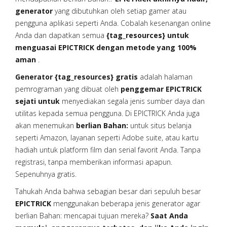
generator
yang dibutuhkan oleh setiap gamer atau
pengguna aplikasi seperti Anda. Cobalah kesenangan online
Anda dan dapatkan semua
{tag_resources} untuk
menguasai EPICTRICK dengan metode yang 100%
aman
.
Generator {tag_resources} gratis
adalah halaman
pemrograman yang dibuat oleh
penggemar EPICTRICK
sejati untuk
menyediakan segala jenis sumber daya dan
utilitas kepada semua pengguna. Di EPICTRICK Anda juga
akan menemukan
berlian Bahan:
untuk situs belanja
seperti Amazon, layanan seperti Adobe suite, atau kartu
hadiah untuk platform film dan serial favorit Anda. Tanpa
registrasi, tanpa memberikan informasi apapun.
Sepenuhnya gratis.
Tahukah Anda bahwa sebagian besar dari sepuluh besar
EPICTRICK
menggunakan beberapa jenis generator agar
berlian Bahan: mencapai tujuan mereka?
Saat Anda