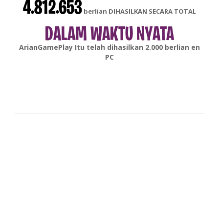
4.812.653
berlian DIHASILKAN SECARA TOTAL
DALAM WAKTU NYATA
gonsabella
Itu telah dihasilkan
6.000
berlian en
Android