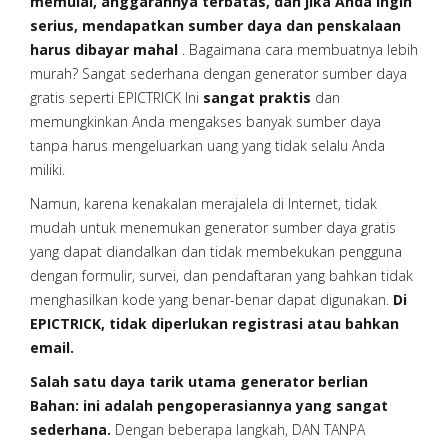
memulai, anggarannya terbatas, dan jika Anda ingin
serius, mendapatkan sumber daya dan penskalaan
harus dibayar mahal
. Bagaimana cara membuatnya lebih
murah? Sangat sederhana dengan generator sumber daya
gratis seperti EPICTRICK Ini
sangat praktis
dan
memungkinkan Anda mengakses banyak sumber daya
tanpa harus mengeluarkan uang yang tidak selalu Anda
miliki.
Namun, karena kenakalan merajalela di Internet, tidak
mudah untuk menemukan generator sumber daya gratis
yang dapat diandalkan dan tidak membekukan pengguna
dengan formulir, survei, dan pendaftaran yang bahkan tidak
menghasilkan kode yang benar-benar dapat digunakan.
Di
EPICTRICK, tidak diperlukan registrasi atau bahkan
email.
Salah satu daya tarik utama generator berlian
Bahan: ini adalah pengoperasiannya yang sangat
sederhana.
Dengan beberapa langkah, DAN TANPA