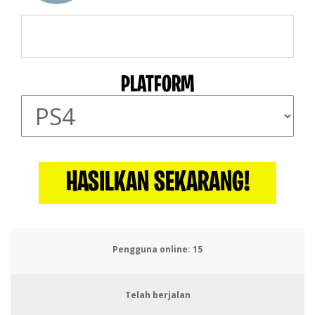
PLATFORM
HASILKAN SEKARANG!
Pengguna online:
16
Telah berjalan