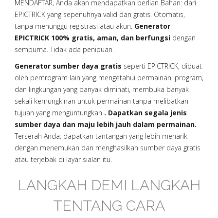
MENDAFTAR, Anda akan mendapatkan berlian Bahan: dari
EPICTRICK yang sepenuhnya valid dan gratis. Otomatis,
tanpa menunggu registrasi atau akun.
Generator
EPICTRICK 100% gratis, aman, dan berfungsi
dengan
sempurna. Tidak ada penipuan.
Generator sumber daya gratis
seperti EPICTRICK, dibuat
oleh pemrogram lain yang mengetahui permainan, program,
dan lingkungan yang banyak diminati, membuka banyak
sekali kemungkinan untuk permainan tanpa melibatkan
tujuan yang menguntungkan
. Dapatkan segala jenis
sumber daya dan maju lebih jauh dalam permainan.
Terserah Anda: dapatkan tantangan yang lebih menarik
dengan menemukan dan menghasilkan sumber daya gratis
atau terjebak di layar sialan itu.
LANGKAH DEMI LANGKAH
TENTANG CARA