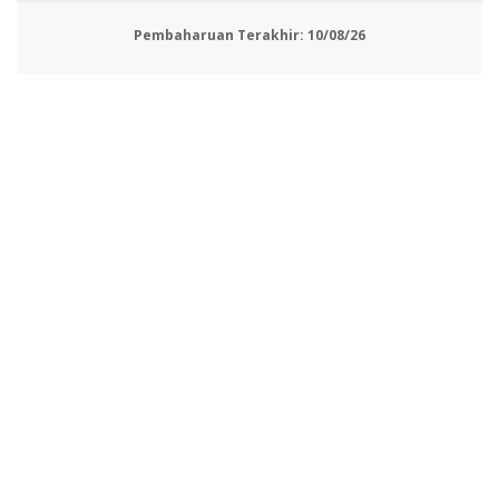
Pembaharuan Terakhir:
10/08/26