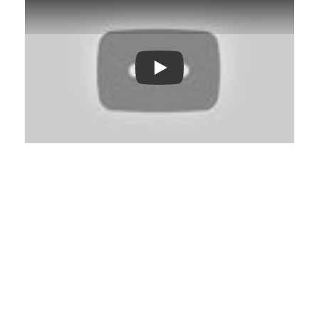
Play: Keynote (Google I/O '18)