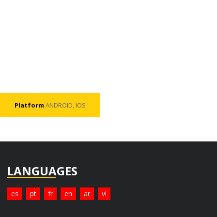
Platform
ANDROID, IOS
LANGUAGES
es
pt
fr
en
ar
vi