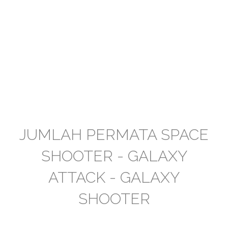
JUMLAH PERMATA SPACE
SHOOTER - GALAXY
ATTACK - GALAXY
SHOOTER