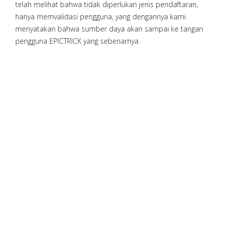
telah melihat bahwa tidak diperlukan jenis pendaftaran,
hanya memvalidasi pengguna, yang dengannya kami
menyatakan bahwa sumber daya akan sampai ke tangan
pengguna EPICTRICK yang sebenarnya.