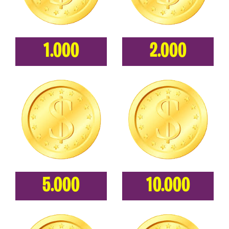
1.000
2.000
5.000
10.000