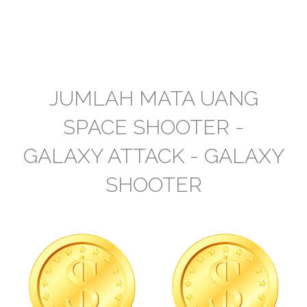
JUMLAH MATA UANG
SPACE SHOOTER -
GALAXY ATTACK - GALAXY
SHOOTER