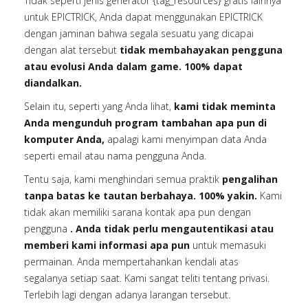
Tidak seperti jenis generator {tag_resources} gratis lainnya
untuk EPICTRICK, Anda dapat menggunakan EPICTRICK
dengan jaminan bahwa segala sesuatu yang dicapai
dengan alat tersebut
tidak membahayakan pengguna
atau evolusi Anda dalam game. 100% dapat
diandalkan.
Selain itu, seperti yang Anda lihat,
kami tidak meminta
Anda mengunduh program tambahan apa pun di
komputer Anda,
apalagi kami menyimpan data Anda
seperti email atau nama pengguna Anda.
Tentu saja, kami menghindari semua praktik
pengalihan
tanpa batas ke tautan berbahaya. 100% yakin.
Kami
tidak akan memiliki sarana kontak apa pun dengan
pengguna
. Anda tidak perlu mengautentikasi atau
memberi kami informasi apa pun
untuk memasuki
permainan. Anda mempertahankan kendali atas
segalanya setiap saat. Kami sangat teliti tentang privasi.
Terlebih lagi dengan adanya larangan tersebut.