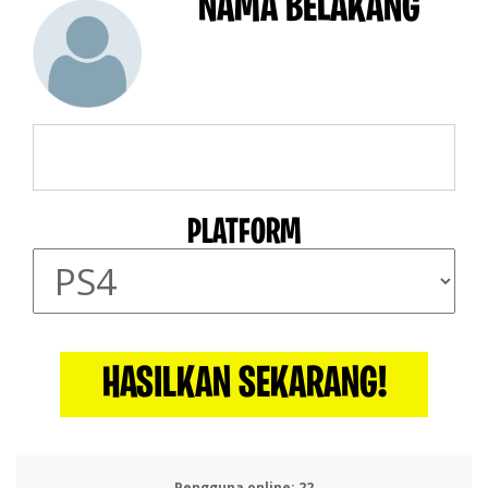
NAMA BELAKANG
PLATFORM
HASILKAN SEKARANG!
Pengguna online:
24