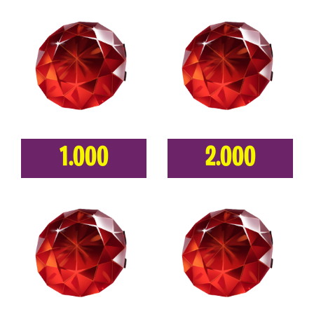
1.000
2.000