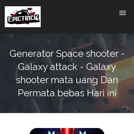
Toggle
Generator Space shooter -
Galaxy attack - Galaxy
shooter mata uang Dan
Permata bebas Hari ini