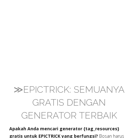
≫EPICTRICK: SEMUANYA
GRATIS DENGAN
GENERATOR TERBAIK
Apakah Anda mencari generator {tag_resources}
gratis untuk EPICTRICK yang berfungsi?
Bosan harus