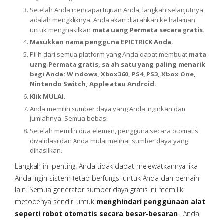
Setelah Anda mencapai tujuan Anda, langkah selanjutnya
adalah mengkliknya. Anda akan diarahkan ke halaman
untuk menghasilkan
mata uang Permata secara gratis.
Masukkan nama pengguna EPICTRICK Anda.
Pilih dari semua platform yang Anda dapat membuat
mata
uang Permata gratis, salah satu yang paling menarik
bagi Anda: Windows, Xbox360, PS4, PS3, Xbox One,
Nintendo Switch, Apple atau Android.
Klik MULAI.
Anda memilih sumber daya yang Anda inginkan dan
jumlahnya. Semua bebas!
Setelah memilih dua elemen, pengguna secara otomatis
divalidasi dan Anda mulai melihat sumber daya yang
dihasilkan.
Langkah ini penting. Anda tidak dapat melewatkannya jika
Anda ingin sistem tetap berfungsi untuk Anda dan pemain
lain. Semua generator sumber daya gratis ini memiliki
metodenya sendiri untuk
menghindari penggunaan alat
seperti robot otomatis secara besar-besaran
. Anda