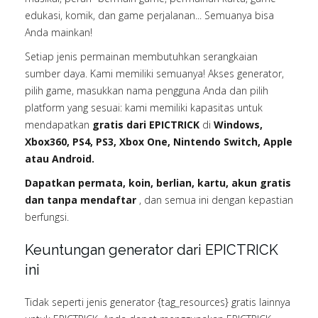
edukasi, komik, dan game perjalanan... Semuanya bisa
Anda mainkan!
Setiap jenis permainan membutuhkan serangkaian
sumber daya. Kami memiliki semuanya! Akses generator,
pilih game, masukkan nama pengguna Anda dan pilih
platform yang sesuai: kami memiliki kapasitas untuk
mendapatkan
gratis dari EPICTRICK
di
Windows,
Xbox360, PS4, PS3, Xbox One, Nintendo Switch, Apple
atau Android.
Dapatkan permata, koin, berlian, kartu, akun gratis
dan tanpa mendaftar
, dan semua ini dengan kepastian
berfungsi.
Keuntungan generator dari EPICTRICK
ini
Tidak seperti jenis generator {tag_resources} gratis lainnya