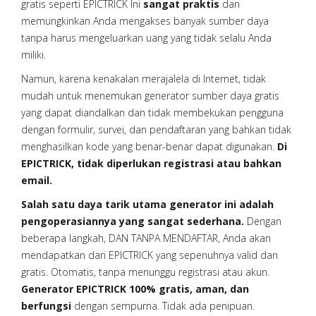
gratis seperti EPICTRICK Ini
sangat praktis
dan
memungkinkan Anda mengakses banyak sumber daya
tanpa harus mengeluarkan uang yang tidak selalu Anda
miliki.
Namun, karena kenakalan merajalela di Internet, tidak
mudah untuk menemukan generator sumber daya gratis
yang dapat diandalkan dan tidak membekukan pengguna
dengan formulir, survei, dan pendaftaran yang bahkan tidak
menghasilkan kode yang benar-benar dapat digunakan.
Di
EPICTRICK, tidak diperlukan registrasi atau bahkan
email.
Salah satu daya tarik utama generator ini adalah
pengoperasiannya yang sangat sederhana.
Dengan
beberapa langkah, DAN TANPA MENDAFTAR, Anda akan
mendapatkan dari EPICTRICK yang sepenuhnya valid dan
gratis. Otomatis, tanpa menunggu registrasi atau akun.
Generator EPICTRICK 100% gratis, aman, dan
berfungsi
dengan sempurna. Tidak ada penipuan.