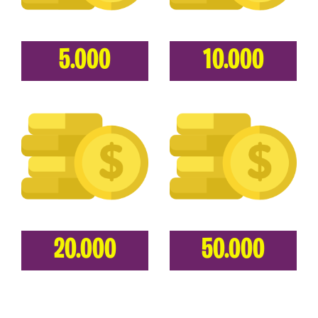
5.000
10.000
20.000
50.000