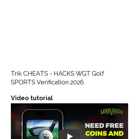
Trik CHEATS - HACKS WGT Golf
SPORTS Verification 2026
Video tutorial