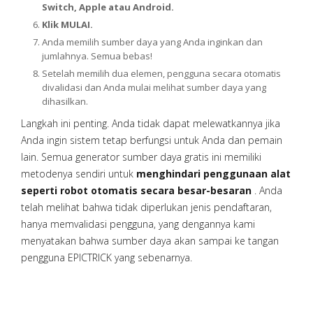
Switch, Apple atau Android.
Klik MULAI.
Anda memilih sumber daya yang Anda inginkan dan
jumlahnya. Semua bebas!
Setelah memilih dua elemen, pengguna secara otomatis
divalidasi dan Anda mulai melihat sumber daya yang
dihasilkan.
Langkah ini penting. Anda tidak dapat melewatkannya jika
Anda ingin sistem tetap berfungsi untuk Anda dan pemain
lain. Semua generator sumber daya gratis ini memiliki
metodenya sendiri untuk
menghindari penggunaan alat
seperti robot otomatis secara besar-besaran
. Anda
telah melihat bahwa tidak diperlukan jenis pendaftaran,
hanya memvalidasi pengguna, yang dengannya kami
menyatakan bahwa sumber daya akan sampai ke tangan
pengguna EPICTRICK yang sebenarnya.