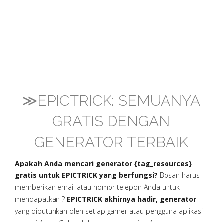
≫EPICTRICK: SEMUANYA
GRATIS DENGAN
GENERATOR TERBAIK
Apakah Anda mencari generator {tag_resources}
gratis untuk EPICTRICK yang berfungsi?
Bosan harus
memberikan email atau nomor telepon Anda untuk
mendapatkan ?
EPICTRICK akhirnya hadir, generator
yang dibutuhkan oleh setiap gamer atau pengguna aplikasi