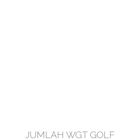
JUMLAH WGT GOLF