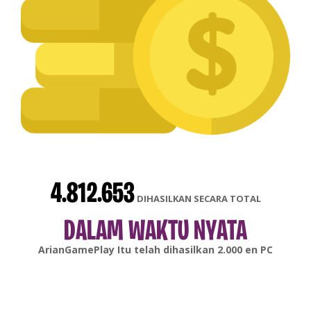
4.812.653
DIHASILKAN SECARA TOTAL
DALAM WAKTU NYATA
ArianGamePlay
Itu telah dihasilkan
2.000
en
PC