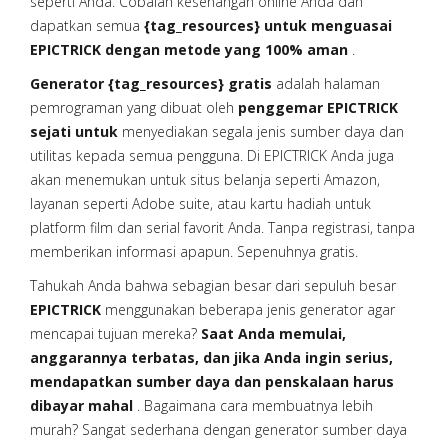
seperti Anda. Cobalah kesenangan online Anda dan
dapatkan semua
{tag_resources} untuk menguasai
EPICTRICK dengan metode yang 100% aman
.
Generator {tag_resources} gratis
adalah halaman
pemrograman yang dibuat oleh
penggemar EPICTRICK
sejati untuk
menyediakan segala jenis sumber daya dan
utilitas kepada semua pengguna. Di EPICTRICK Anda juga
akan menemukan
untuk situs belanja seperti Amazon,
layanan seperti Adobe suite, atau kartu hadiah untuk
platform film dan serial favorit Anda. Tanpa registrasi, tanpa
memberikan informasi apapun. Sepenuhnya gratis.
Tahukah Anda bahwa sebagian besar dari sepuluh besar
EPICTRICK
menggunakan beberapa jenis generator agar
mencapai tujuan mereka?
Saat Anda memulai,
anggarannya terbatas, dan jika Anda ingin serius,
mendapatkan sumber daya dan penskalaan harus
dibayar mahal
. Bagaimana cara membuatnya lebih
murah? Sangat sederhana dengan generator sumber daya