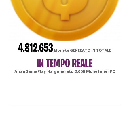
4.812.653
Monete GENERATO IN TOTALE
IN TEMPO REALE
gonsabella
Ha generato
6.000
Monete en
Android