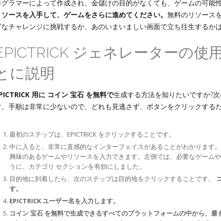
ログラマーによって作成され、金儲けの目的がなくても、ゲームの可能
リソースを入手して、ゲームをさらに進めてください。
無料のリソース
グなチャレンジに挑戦するか、あのいまいましい画面で立ち往生するか
EPICTRICK ジェネレーターの
とに説明
PICTRICK 用に コイン 宝石 を無料で
生成する方法を知りたいですか?
す。手順は非常に少ないので、どれも見逃さず、ボタンをクリックする
最初のステップは、EPICTRICK をクリックすることです。
中に入ると、非常に直感的なインターフェイスがあることがわかります。ホ
興味のあるゲームやリソースを入力できます。左側では、必要なゲームや
うに、カテゴリ セクションを有効にしました。
目的地に到着したら、次のステップは目的地をクリックすることです。
す。
EPICTRICK ユーザー名を入力します。
コイン 宝石 を無料で生成できるすべてのプラットフォームの中から、最