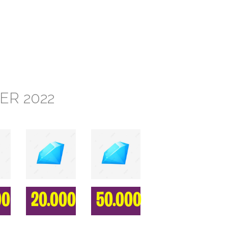
R 2022
00
20.000
50.000