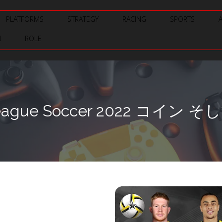
PLATFORMS
STRATEGY
RACING
SPORTS
N
ROLE
eague Soccer 2022 コイン 