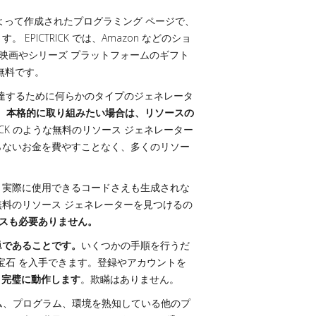
よって作成されたプログラミング ページで、
ICTRICK では、Amazon などのショ
の映画やシリーズ プラットフォームのギフト
無料です。
に到達するために何らかのタイプのジェネレータ
、本格的に取り組みたい場合は、リソースの
RICK のような無料のリソース ジェネレーター
らないお金を費やすことなく、多くのリソー
、実際に使用できるコードさえも生成されな
料のリソース ジェネレーターを見つけるの
ドレスも必要ありません。
簡単であることです。
いくつかの手順を行うだ
ン 宝石 を入手できます。登録やアカウントを
全で、完璧に動作します
。欺瞞はありません。
ム、プログラム、環境を熟知している他のプ