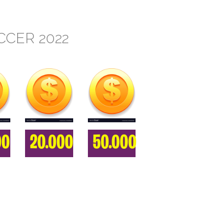
CER 2022
00
20.000
50.000