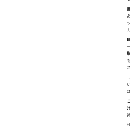
無
E
E