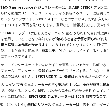
料の {tag_resources} ジェネレーターは、
真の
EPICTRICK ファン
に
あらゆる種類のリソースとユーティリティをあらゆるユーザーに提供します。 EP
ッピング ウェブサイト、Adobe スイートなどのサービス、お気に入り
カードの
コイン 宝石
も見つかります。登録なし、情報提供なし。完全に
PICTRICK
トップ 10 のほとんどが、コイン 宝石 を取得して目的地
ーを使用していることをご存知ですか?
始めるときは予算が限られており
取得と拡張には代償がかかります
。どうすれば安くなりますか？ EPICT
を使用すると非常に簡単で、
非常に実用的
で、いつも持っているとは限
スにアクセスできます。
しかし、インターネット上ではいたずらが蔓延しているため、信頼でき
いフォーム、アンケート、登録でユーザーがフリーズすることのない、無
は簡単ではありません。
EPICTRICK では、登録はもちろんメールア
この コイン 宝石 ジェネレーターの主な魅力の 1 つは、操作が非常に
けで、登録することなく、EPICTRICK から完全に有効かつ無料で コイ
待たずに自動的に。
EPICTRICK ジェネレーターは 100% 無料で安
PICTRICK のような
無料のリソース ジェネレーターは
、需要の高いゲー