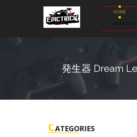
HOME
SIMULATIO
発生器 Dream L
C
ATEGORIES