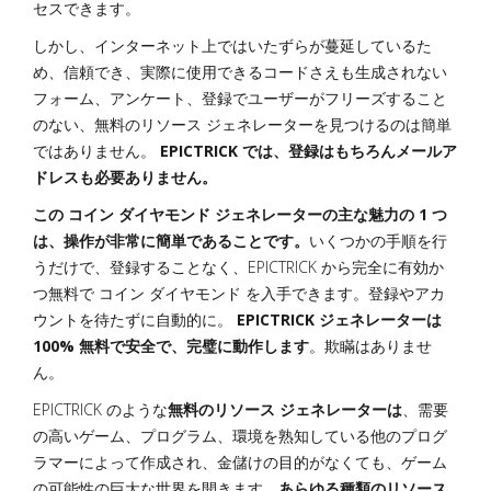
セスできます。
しかし、インターネット上ではいたずらが蔓延しているた
め、信頼でき、実際に使用できるコードさえも生成されない
フォーム、アンケート、登録でユーザーがフリーズすること
のない、無料のリソース ジェネレーターを見つけるのは簡単
ではありません。
EPICTRICK では、登録はもちろんメールア
ドレスも必要ありません。
この コイン ダイヤモンド ジェネレーターの主な魅力の 1 つ
は、操作が非常に簡単であることです。
いくつかの手順を行
うだけで、登録することなく、EPICTRICK から完全に有効か
つ無料で コイン ダイヤモンド を入手できます。登録やアカ
ウントを待たずに自動的に。
EPICTRICK ジェネレーターは
100% 無料で安全で、完璧に動作します
。欺瞞はありませ
ん。
EPICTRICK のような
無料のリソース ジェネレーターは
、需要
の高いゲーム、プログラム、環境を熟知している他のプログ
ラマーによって作成され、金儲けの目的がなくても、ゲーム
の可能性の巨大な世界を開きます
。あらゆる種類のリソース