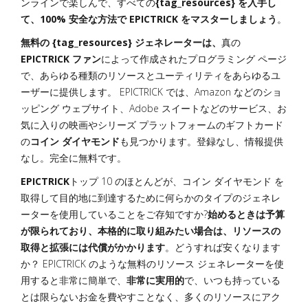
ンラインで楽しんで、すべての
{tag_resources} を入手し
て、100% 安全な方法で EPICTRICK をマスターしましょう
。
無料の {tag_resources} ジェネレーターは、
真の
EPICTRICK ファン
によって作成されたプログラミング ページ
で、あらゆる種類のリソースとユーティリティをあらゆるユ
ーザーに提供します。 EPICTRICK では、Amazon などのショ
ッピング ウェブサイト、Adobe スイートなどのサービス、お
気に入りの映画やシリーズ プラットフォームのギフトカード
の
コイン ダイヤモンド
も見つかります。登録なし、情報提供
なし。完全に無料です。
EPICTRICK
トップ 10 のほとんどが、コイン ダイヤモンド を
取得して目的地に到達するために何らかのタイプのジェネレ
ーターを使用していることをご存知ですか?
始めるときは予算
が限られており、本格的に取り組みたい場合は、リソースの
取得と拡張には代償がかかります
。どうすれば安くなります
か？ EPICTRICK のような無料のリソース ジェネレーターを使
用すると非常に簡単で、
非常に実用的
で、いつも持っている
とは限らないお金を費やすことなく、多くのリソースにアク