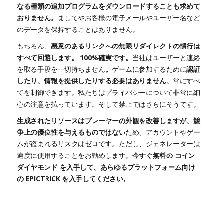
なる種類の追加プログラムをダウンロードすることも求めて
おりません。
ましてやお客様の電子メールやユーザー名など
のデータを保持することはありません。
もちろん、
悪意のあるリンクへの無限リダイレクトの慣行は
すべて回避します。 100%確実です。
当社はユーザーと連絡
を取る手段を一切持ちません
。
ゲームに参加するために
認証
したり、情報を提供したりする必要はありません
。常にすべ
てを制御できます。私たちはプライバシーについて非常に細
心の注意を払っています。そして禁止ではさらにそうです。
生成されたリソースはプレーヤーの外観を改善しますが、競
争上の優位性を与えるものではない
ため、アカウントやゲー
ムが盗まれるリスクはゼロです。ただし、ジェネレーターは
適度に使用することをお勧めします。
今すぐ無料の コイン
ダイヤモンド を入手して、あらゆるプラットフォーム向け
の EPICTRICK を入手してください。