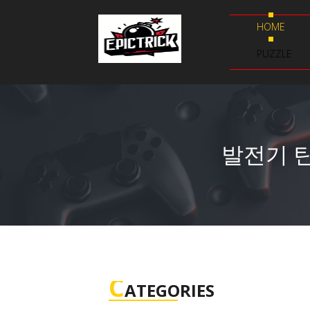
HOME
PUZZLE
발전기 틴
C
ATEGORIES