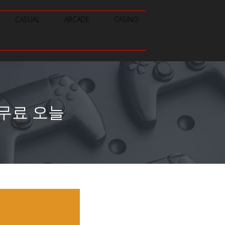
CASUAL
ARCADE
CASINO
 무료 오늘