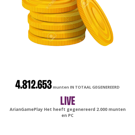
4.812.653
munten IN TOTAAL GEGENEREERD
LIVE
gonsabella
Het heeft gegenereerd
6.000
munten en
Android