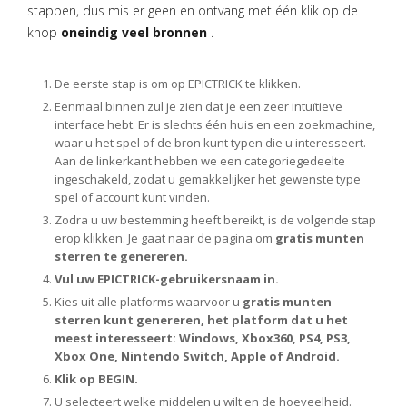
stappen, dus mis er geen en ontvang met één klik op de
knop
oneindig veel bronnen
.
De eerste stap is om op EPICTRICK te klikken.
Eenmaal binnen zul je zien dat je een zeer intuïtieve
interface hebt. Er is slechts één huis en een zoekmachine,
waar u het spel of de bron kunt typen die u interesseert.
Aan de linkerkant hebben we een categoriegedeelte
ingeschakeld, zodat u gemakkelijker het gewenste type
spel of account kunt vinden.
Zodra u uw bestemming heeft bereikt, is de volgende stap
erop klikken. Je gaat naar de pagina om
gratis munten
sterren te genereren.
Vul uw EPICTRICK-gebruikersnaam in.
Kies uit alle platforms waarvoor u
gratis munten
sterren kunt genereren, het platform dat u het
meest interesseert: Windows, Xbox360, PS4, PS3,
Xbox One, Nintendo Switch, Apple of Android.
Klik op BEGIN.
U selecteert welke middelen u wilt en de hoeveelheid.