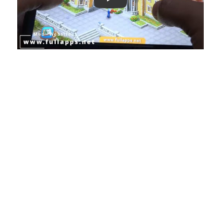
Play: Keynote (Google I/O '18)