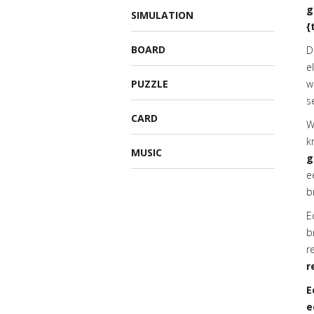
g
SIMULATION
{
BOARD
D
e
PUZZLE
w
s
CARD
W
k
MUSIC
g
e
b
E
b
r
r
E
e