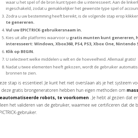
waar u het spel of de bron kunt typen die u interesseert. Aan de lin
ingeschakeld, zodat u gemakkelijker het gewenste type spel of accoun
Zodra u uw bestemming heeft bereikt, is de volgende stap erop klikke
te genereren.
Vul uw EPICTRICK-gebruikersnaam in.
Kies uit alle platforms waarvoor u
gratis munten kunt genereren, h
interesseert: Windows, Xbox360, PS4, PS3, Xbox One, Nintendo 
Klik op BEGIN.
U selecteert welke middelen u wilt en de hoeveelheid. Allemaal gratis!
Nadat u twee elementen heeft gekozen, wordt de gebruiker automatis
bronnen te zien.
eze stap is essentieel. Je kunt het niet overslaan als je het systeem v
l deze gratis brongeneratoren hebben hun eigen methoden om
mass
eautomatiseerde robots, te voorkomen
. Je hebt al gezien dat e
lleen het valideren van de gebruiker, waarmee we certificeren dat de
PICTRICK-gebruiker.