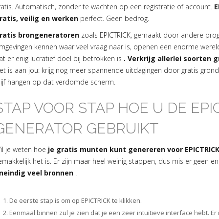
ratis. Automatisch, zonder te wachten op een registratie of account.
E
ratis, veilig en werken
perfect. Geen bedrog.
ratis brongeneratoren
zoals EPICTRICK, gemaakt door andere pr
mgevingen kennen waar veel vraag naar is, openen een enorme were
at er enig lucratief doel bij betrokken is
. Verkrijg allerlei soorten 
et is aan jou: krijg nog meer spannende uitdagingen door gratis grond
lijf hangen op dat verdomde scherm.
STAP VOOR STAP HOE U DE EPI
GENERATOR GEBRUIKT
il je weten hoe
je gratis munten kunt genereren voor EPICTRIC
emakkelijk het is. Er zijn maar heel weinig stappen, dus mis er geen 
neindig veel bronnen
.
De eerste stap is om op EPICTRICK te klikken.
Eenmaal binnen zul je zien dat je een zeer intuïtieve interface hebt. E