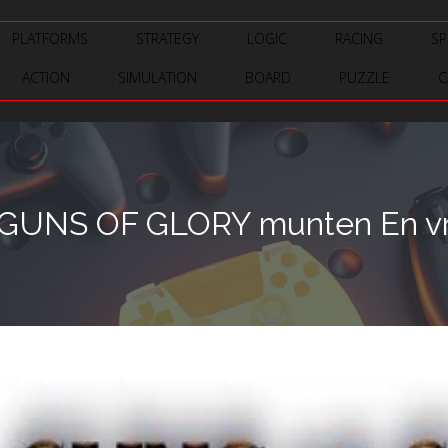
PLATFORMS
STRATEGY
LOGIC
RACING
SP
ACTION
SIMULATION
BOARD
PUZZLE
C
 GUNS OF GLORY munten En vr