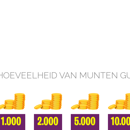
HOEVEELHEID VAN MUNTEN G
1.000
2.000
5.000
10.0