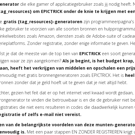
enerator
die elke gamer of applicatiegebruiker zoals jij nodig heeft. 
tag_resources} om EPICTRICK onder de knie te krijgen met ee
e
gratis {tag_resources}-generatoren
zijn programmeerpagina's
lke gebruiker te voorzien van alle soorten bronnen en hulpprogramma'
inkelwebsites zoals Amazon, diensten zoals de Adobe-suite of cadeau
erieplatforms. Zonder registratie, zonder enige informatie te geven. He
ist je dat de meeste van de top tien van
EPICTRICK
een soort genera
rijgen waar ze zijn aangekomen?
Als je begint, is het budget krap,
aan, heeft het verkrijgen van middelen en opschalen een prij
envoudig met gratis bronnengeneratoren zoals EPICTRICK. Het is
heel
ronnen zonder dat je geld hoeft uit te geven dat je niet altijd hebt.
chter, gezien het feit dat er op het internet veel kwaad wordt gedaan,
rongenerator te vinden die betrouwbaar is en die de gebruiker niet b
egistraties die niet eens resulteren in codes die daadwerkelijk kunne
egistratie of zelfs e-mail niet vereist.
en van de belangrijkste voordelen van deze munten-generator
envoudig is.
Met een paar stappen EN ZONDER REGISTREREN krijgt u 