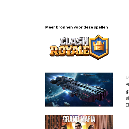
Meer bronnen voor deze spellen
D
A
g
a
E