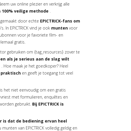
Neem uw online plezier en verkrijg alle
n 100% veilige methode
.
 gemaakt door echte
EPICTRICK-fans om
s. In EPICTRICK vind je ook
munten
voor
bonnen voor je favoriete film- en
lemaal gratis.
tor gebruiken om {tag_resources} zover te
 en als je serieus aan de slag wilt
s
. Hoe maak je het goedkoper? Heel
 praktisch
en geeft je toegang tot veel
 is het niet eenvoudig om een gratis
evriest met formulieren, enquêtes en
n worden gebruikt.
Bij EPICTRICK is
 is dat de bediening ervan heel
munten van EPICTRICK volledig geldig en