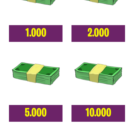
1.000
2.000
5.000
10.000