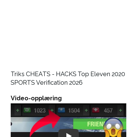
Triks CHEATS - HACKS Top Eleven 2020
SPORTS Verification 2026
Video-opplæring