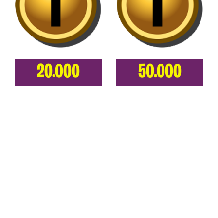
20.000
50.000