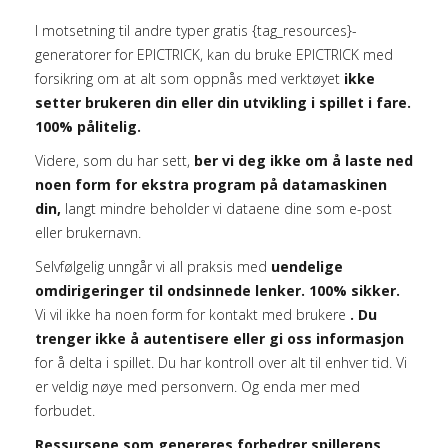
I motsetning til andre typer gratis {tag_resources}-
generatorer for EPICTRICK, kan du bruke EPICTRICK med
forsikring om at alt som oppnås med verktøyet
ikke
setter brukeren din eller din utvikling i spillet i fare.
100% pålitelig.
Videre, som du har sett,
ber vi deg ikke om å laste ned
noen form for ekstra program på datamaskinen
din,
langt mindre beholder vi dataene dine som e-post
eller brukernavn.
Selvfølgelig unngår vi all praksis med
uendelige
omdirigeringer til ondsinnede lenker. 100% sikker.
Vi vil ikke ha noen form for kontakt med brukere
. Du
trenger ikke å autentisere eller gi oss informasjon
for å delta i spillet. Du har kontroll over alt til enhver tid. Vi
er veldig nøye med personvern. Og enda mer med
forbudet.
Ressursene som genereres forbedrer spillerens