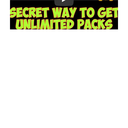
Play: Keynote (Google I/O '18)