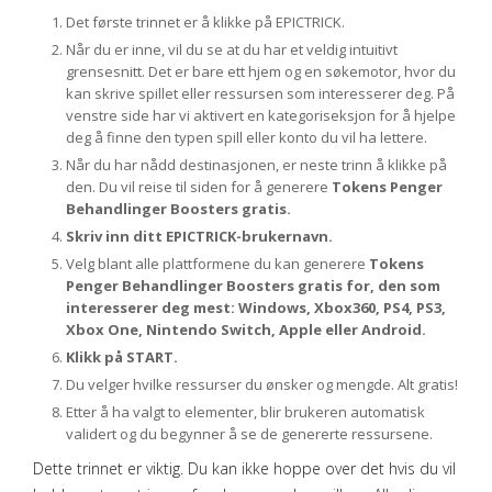
Det første trinnet er å klikke på EPICTRICK.
Når du er inne, vil du se at du har et veldig intuitivt
grensesnitt. Det er bare ett hjem og en søkemotor, hvor du
kan skrive spillet eller ressursen som interesserer deg. På
venstre side har vi aktivert en kategoriseksjon for å hjelpe
deg å finne den typen spill eller konto du vil ha lettere.
Når du har nådd destinasjonen, er neste trinn å klikke på
den. Du vil reise til siden for å generere
Tokens Penger
Behandlinger Boosters gratis.
Skriv inn ditt EPICTRICK-brukernavn.
Velg blant alle plattformene du kan generere
Tokens
Penger Behandlinger Boosters gratis for, den som
interesserer deg mest: Windows, Xbox360, PS4, PS3,
Xbox One, Nintendo Switch, Apple eller Android.
Klikk på START.
Du velger hvilke ressurser du ønsker og mengde. Alt gratis!
Etter å ha valgt to elementer, blir brukeren automatisk
validert og du begynner å se de genererte ressursene.
Dette trinnet er viktig. Du kan ikke hoppe over det hvis du vil