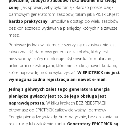
poważnie, zdobycie zasobów i skalowanie ma swoją
cenę
. Jak sprawić, żeby było taniej? Bardzo proste dzięki
darmowym generatorom zasobów, takim jak EPICTRICK.Jest
bardzo praktyczny
i umożliwia dostęp do wielu zasobów
bez konieczności wydawania pieniędzy, których nie zawsze
masz.
Ponieważ jednak w Internecie szerzy się oszustwo, nie jest
łatwo znaleźć darmowy generator zasobów, który jest
niezawodny i który nie blokuje użytkownika formularzami,
ankietami i rejestracjami, które nie skutkują nawet kodami,
które naprawdę można wykorzystać.
W EPICTRICK nie jest
wymagana żadna rejestracja ani nawet e-mail.
Jedną z głównych zalet tego generatora Energia
pieniądze gwiazdy jest to, że jego obsługa jest
naprawdę prosta.
W kilku krokach BEZ REJESTRACJI
otrzymasz od EPICTRICK całkowicie ważny i darmowy
Energia pieniądze gwiazdy. Automatycznie, bez czekania na
rejestrację lub założenie konta.
Generatory EPICTRICK są