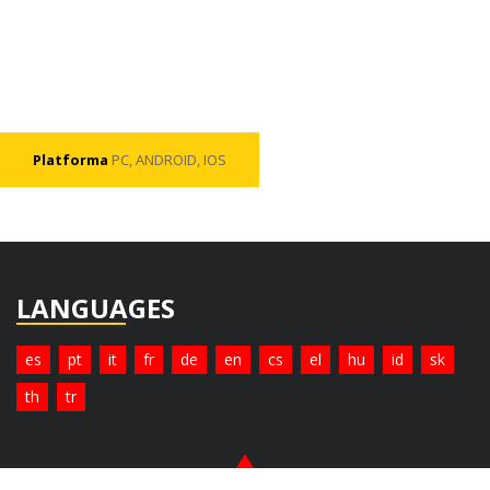
Platforma
PC, ANDROID, IOS
LANGUAGES
es
pt
it
fr
de
en
cs
el
hu
id
sk
th
tr