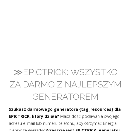
≫EPICTRICK: WSZYSTKO
ZA DARMO Z NAJLEPSZYM
GENERATOREM
Szukasz darmowego generatora {tag_resources} dla
EPICTRICK, który działa?
Masz dość podawania swojego
adresu e-mail lub numeru telefonu, aby otrzymać Energia
pieniądze gwiazdy?
Wreszcie jest EPICTRICK, generator
,