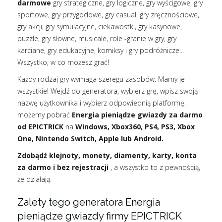
darmowe
gry strategiczne, gry logiczne, gry wyścigowe, gry
sportowe, gry przygodowe, gry casual, gry zręcznościowe,
gry akcji, gry symulacyjne, ciekawostki, gry kasynowe,
puzzle, gry słowne, musicale, role -granie w gry, gry
karciane, gry edukacyjne, komiksy i gry podróżnicze...
Wszystko, w co możesz grać!
Każdy rodzaj gry wymaga szeregu zasobów. Mamy je
wszystkie! Wejdź do generatora, wybierz grę, wpisz swoją
nazwę użytkownika i wybierz odpowiednią platformę:
możemy pobrać
Energia pieniądze gwiazdy za darmo
od EPICTRICK
na
Windows, Xbox360, PS4, PS3, Xbox
One, Nintendo Switch, Apple lub Android.
Zdobądź klejnoty, monety, diamenty, karty, konta
za darmo i bez rejestracji
, a wszystko to z pewnością,
że działają.
Zalety tego generatora Energia
pieniądze gwiazdy firmy EPICTRICK