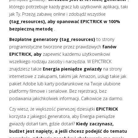
którego potrzebuje każdy gracz lub użytkownik aplikacji, taki
jak Ty. Przeżyj zabawę online i zdobądź wszystkie
{tag_resources}, aby opanować EPICTRICK w 100%
bezpieczną metodę
.
Bezpłatne generatory {tag_resources}
to strony
programistyczne tworzone przez prawdziwych
fanów
EPICTRICK, aby
zapewnić każdemu użytkownikowi
wszelkiego rodzaju zasoby i narzędzia. W EPICTRICK
znajdziesz także
Energia pieniądze gwiazdy
na strony
internetowe z zakupami, takimi jak Amazon, usługi takie jak
pakiet Adobe lub karty podarunkowe na Twoje ulubione
platformy filmowe i serialowe. Bez rejestracji, bez
podawania jakichkolwiek informacji. Całkowicie za darmo.
Czy wiesz, że większość pierwszej dziesiątki
EPICTRICK
korzysta z jakiegoś generatora, aby Energia pieniądze
gwiazdy dotarł tam, gdzie dotarł?
Kiedy zaczynasz,
budżet jest napięty, a jeśli chcesz podejść do tematu