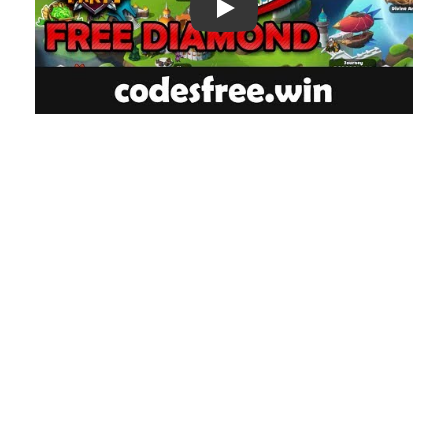
Play: Keynote (Google I/O '18)