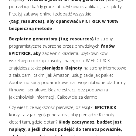
potrzebuje każdy gracz lub użytkownik aplikacji, taki jak Ty.
Przeżyj zabawę online i zdobądź wszystkie
{tag_resources}, aby opanować EPICTRICK w 100%
bezpieczną metodę
.
Bezpłatne generatory {tag_resources}
to strony
programistyczne tworzone przez prawdziwych
fanów
EPICTRICK, aby
zapewnić każdemu użytkownikowi
wszelkiego rodzaju zasoby i narzędzia. W EPICTRICK
znajdziesz także
pieniądze Klejnoty
na strony internetowe
z zakupami, takimi jak Amazon, usługi takie jak pakiet
Adobe lub karty podarunkowe na Twoje ulubione platformy
filmowe i serialowe. Bez rejestracji, bez podawania
jakichkolwiek informacji. Całkowicie za darmo.
Czy wiesz, że większość pierwszej dziesiątki
EPICTRICK
korzysta z jakiegoś generatora, aby pieniądze Klejnoty
dotarł tam, gdzie dotarł?
Kiedy zaczynasz, budżet jest
napięty, a jeśli chcesz podejść do tematu poważnie,