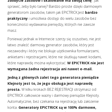
zdobycie zasobów i skalowanie ma swoją cenę
. Jak
sprawić, żeby było taniej? Bardzo proste dzięki darmowym
generatorom zasobów, takim jak EPICTRICK.Jest
bardzo
praktyczny
i umożliwia dostęp do wielu zasobów bez
konieczności wydawania pieniędzy, których nie zawsze
masz.
Ponieważ jednak w Internecie szerzy się oszustwo, nie jest
łatwo znaleźć darmowy generator zasobów, który jest
niezawodny i który nie blokuje użytkownika formularzami,
ankietami i rejestracjami, które nie skutkują nawet kodami,
które naprawdę można wykorzystać.
W EPICTRICK nie jest
wymagana żadna rejestracja ani nawet e-mail.
Jedną z głównych zalet tego generatora pieniądze
Klejnoty jest to, że jego obsługa jest naprawdę
prosta.
W kilku krokach BEZ REJESTRACJI otrzymasz od
EPICTRICK całkowicie ważny i darmowy pieniądze Klejnoty.
Automatycznie, bez czekania na rejestrację lub założenie
konta.
Generatory EPICTRICK są w 100% darmowe,