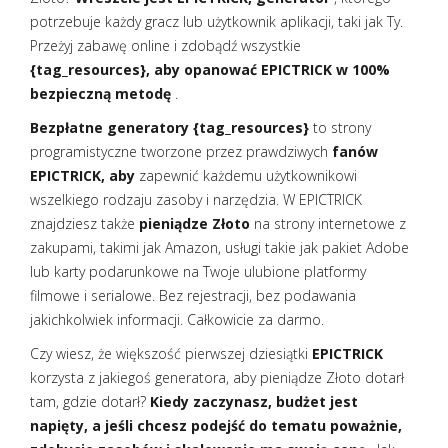
potrzebuje każdy gracz lub użytkownik aplikacji, taki jak Ty.
Przeżyj zabawę online i zdobądź wszystkie
{tag_resources}, aby opanować EPICTRICK w 100%
bezpieczną metodę
.
Bezpłatne generatory {tag_resources}
to strony
programistyczne tworzone przez prawdziwych
fanów
EPICTRICK, aby
zapewnić każdemu użytkownikowi
wszelkiego rodzaju zasoby i narzędzia. W EPICTRICK
znajdziesz także
pieniądze Złoto
na strony internetowe z
zakupami, takimi jak Amazon, usługi takie jak pakiet Adobe
lub karty podarunkowe na Twoje ulubione platformy
filmowe i serialowe. Bez rejestracji, bez podawania
jakichkolwiek informacji. Całkowicie za darmo.
Czy wiesz, że większość pierwszej dziesiątki
EPICTRICK
korzysta z jakiegoś generatora, aby pieniądze Złoto dotarł
tam, gdzie dotarł?
Kiedy zaczynasz, budżet jest
napięty, a jeśli chcesz podejść do tematu poważnie,