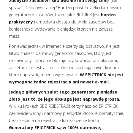
zdobycie zasobów i skalowanie ma swoją cenę
. Jak
sprawić, żeby było taniej? Bardzo proste dzięki darmowym
generatorom zasobów, takim jak EPICTRICK.Jest
bardzo
praktyczny
i umożliwia dostęp do wielu zasobów bez
konieczności wydawania pieniędzy, których nie zawsze
masz.
Ponieważ jednak w Internecie szerzy się oszustwo, nie jest
łatwo znaleźć darmowy generator zasobów, który jest
niezawodny i który nie blokuje użytkownika formularzami,
ankietami i rejestracjami, które nie skutkują nawet kodami,
które naprawdę można wykorzystać.
W EPICTRICK nie jest
wymagana żadna rejestracja ani nawet e-mail.
Jedną z głównych zalet tego generatora pieniądze
Złoto jest to, że jego obsługa jest naprawdę prosta.
W kilku krokach BEZ REJESTRACJI otrzymasz od EPICTRICK
całkowicie ważny i darmowy pieniądze Złoto. Automatycznie,
bez czekania na rejestrację lub założenie konta.
Generatory EPICTRICK są w 100% darmowe,