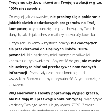
Twojemu użytkownikowi ani Twojej ewolucji w grze.
100% niezawodne.
Co więcej, jak zauważyłeś,
nie prosimy Cię o pobieranie
jakichkolwiek dodatkowych programów na Twój
komputer, a
tym bardziej nie przechowujemy Twoich
danych, takich jak adres e-mail czy nazwa użytkownika.
Oczywiście unikamy wszystkich praktyk
niekończących
się przekierowań do złośliwych linków. 100%
pewności.
Nie będziemy mieli żadnych możliwości
kontaktu z użytkownikami
.
Aby wejść do gry
, nie musisz
się uwierzytelniać ani przekazywać nam żadnych
informacji
. Przez cały czas masz kontrolę nad
wszystkim. Bardzo dbamy o prywatność. A tym bardziej z
zakazem.
Wygenerowane zasoby poprawiają wygląd gracza,
ale nie dają mu przewagi konkurencyjnej
, więc ryzyko
kradzieży Twojego konta lub gry wynosi ZERO. Zawsze
jednak zaleca się umiarkowane korzystanie z generatora.