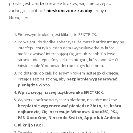
proste. Jest bardzo niewiele kroków, więc nie przegap
żadnego i zdobądź
nieskończone zasoby
jednym
kliknięciem.
Pierwszym krokiem jest kliknięcie EPICTRICK.
Po wejściu do środka zobaczysz, że masz bardzo intuicyjny
interfejs. Jest tylko jeden dom i wyszukiwarka, w której
możesz wpisać interesującą Cię grę lub zasób. Po lewej
stronie udostępniliśmy sekcję kategorii, która pomoże Ci
łatwiej znaleźć odpowiedni rodzaj gry lub konta.
Po dotarciu do celu kolejnym krokiem jest jego kliknięcie.
Przejdziesz na stronę, aby
bezpłatnie wygenerować
pieniądze Złoto.
Wpisz swoją nazwę użytkownika EPICTRICK.
Wybierz spośród wszystkich platform, na które możesz
bezpłatnie wygenerować pieniądze Złoto, tę, która
najbardziej Cię interesuje: Windows, Xbox360, PS4,
PS3, Xbox One, Nintendo Switch, Apple lub Android.
Kliknij START.
Ty wybierasz, jakie zasoby chcesz i w jakiej ilości.