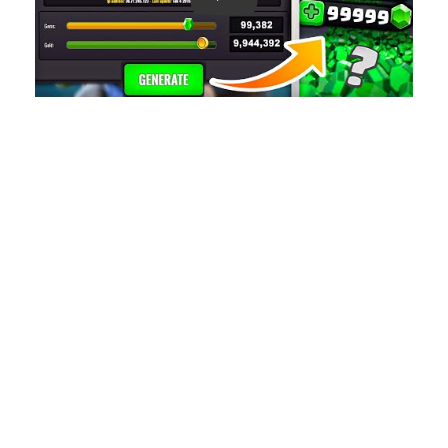
Play: Keynote (Google I/O '18)