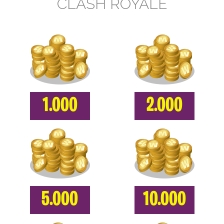
CLASH ROYALE
1.000
2.000
5.000
10.000