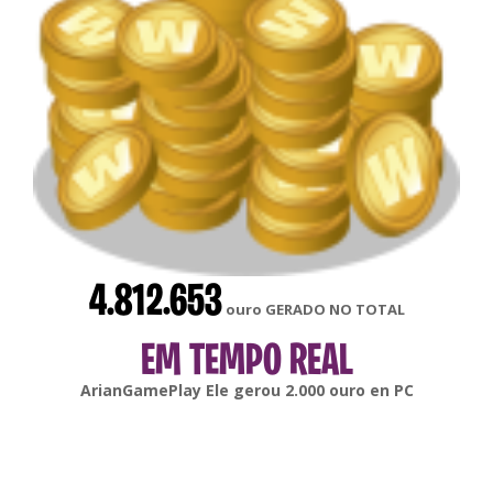
4.812.653
ouro GERADO NO TOTAL
EM TEMPO REAL
gonsabella
Ele gerou
6.000
ouro en
Android