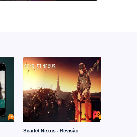
Scarlet Nexus - Revisão
Samsung p
armazename