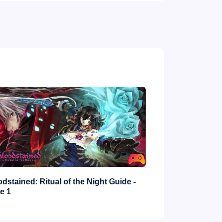
dstained: Ritual of the Night Guide -
PlayStation 5 un
e 1
teclas