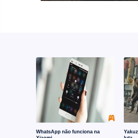
nt Evil
WhatsApp não funciona na
Yakuza
Xiaomi
luta