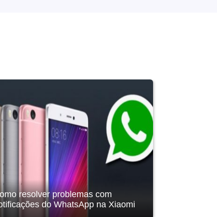
omo resolver problemas com
Melhores a
otificações do WhatsApp na Xiaomi
Android par