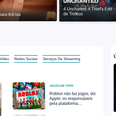
4 Uncharted: A Thief's End - 
de Troféus
deogame 2 - Revisão
Ú
Vídeo
Redes Sociais
Serviços De Streaming
JOGOS DE TOPO
Roblox não faz jogos, diz
Apple: os responsáveis ​​
pela plataforma
concordam