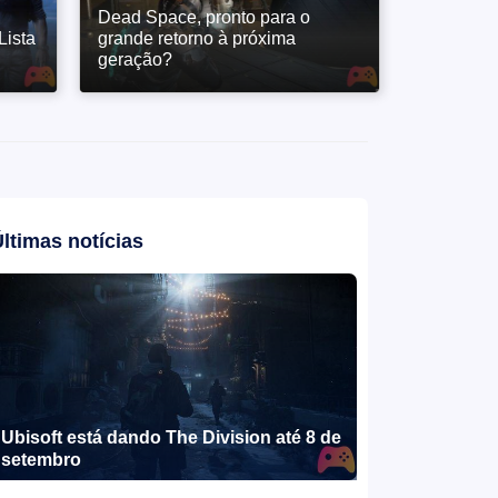
Dead Space, pronto para o
Lista
grande retorno à próxima
geração?
ltimas notícias
Ubisoft está dando The Division até 8 de
setembro