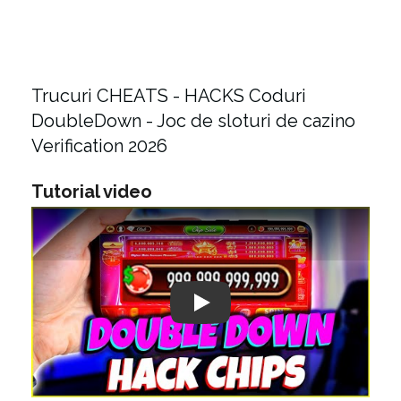
Trucuri CHEATS - HACKS Coduri
DoubleDown - Joc de sloturi de cazino
Verification 2026
Tutorial video
Play: Keynote (Google I/O '18)