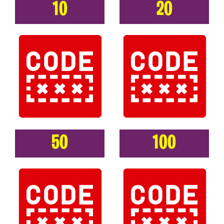
10
20
50
100