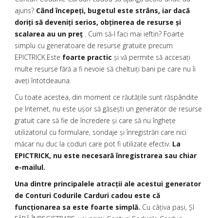
ajuns?
Când începeți, bugetul este strâns, iar dacă
doriți să deveniți serios, obținerea de resurse și
scalarea au un preț
. Cum să-l faci mai ieftin? Foarte
simplu cu generatoare de resurse gratuite precum
EPICTRICK.Este
foarte practic
și vă permite să accesați
multe resurse fără a fi nevoie să cheltuiți bani pe care nu îi
aveți întotdeauna.
Cu toate acestea, din moment ce răutățile sunt răspândite
pe Internet, nu este ușor să găsești un generator de resurse
gratuit care să fie de încredere și care să nu înghețe
utilizatorul cu formulare, sondaje și înregistrări care nici
măcar nu duc la coduri care pot fi utilizate efectiv.
La
EPICTRICK, nu este necesară înregistrarea sau chiar
e-mailul.
Una dintre principalele atracții ale acestui generator
de Conturi Codurile Carduri cadou este că
funcționarea sa este foarte simplă.
Cu câțiva pași, ȘI