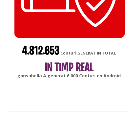
4.812.653
Conturi GENERAT IN TOTAL
IN TIMP REAL
gonsabella
A generat
6.000
Conturi en
Android