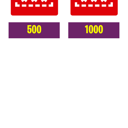
500
1000