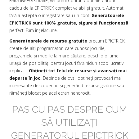
FĂRĂ ÎNREGISTRARE, vei primi Conturi Codurile Carduri
cadou de la EPICTRICK complet valabil și gratuit. Automat,
fără a aștepta o înregistrare sau un cont.
Generatoarele
EPICTRICK sunt 100% gratuite, sigure și funcționează
perfect. Fără înșelăciune.
Generatoarele de resurse gratuite
precum EPICTRICK,
create de alți programatori care cunosc jocurile,
programele și mediile la mare căutare, deschid o lume
uriașă de posibilități pentru jocuri fără niciun scop lucrativ
implicat
. Obțineți tot felul de resurse și avansați mai
departe în joc.
Depinde de dvs.: obțineți provocări mai
interesante descoperind și generând resurse gratuite sau
rămâneți blocat pe acel ecran nenorocit.
PAS CU PAS DESPRE CUM
SĂ UTILIZAȚI
GENERATORUL EPICTRICK