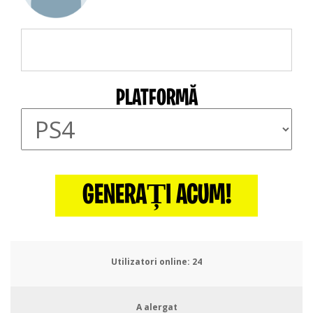
PLATFORMĂ
GENERAȚI ACUM!
Utilizatori online:
24
A alergat