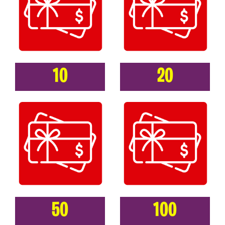
10
20
50
100