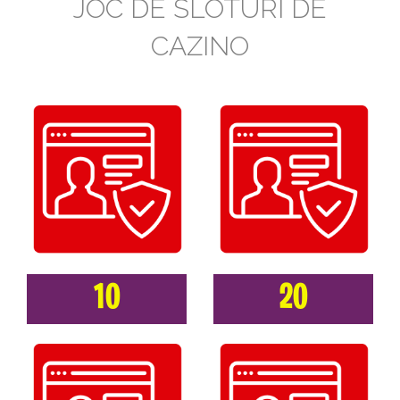
JOC DE SLOTURI DE
CAZINO
10
20