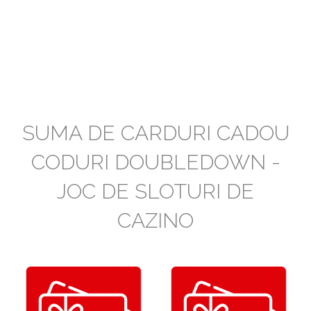
SUMA DE CARDURI CADOU
CODURI DOUBLEDOWN -
JOC DE SLOTURI DE
CAZINO