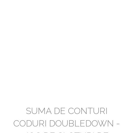
SUMA DE CONTURI
CODURI DOUBLEDOWN -