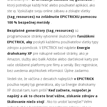
ktorý potrebuje každý hráč alebo používateľ aplikácií, ako
ste vy. Vyskúšajte svoju online zábavu a získajte všetky
{tag_resources} na zvládnutie EPICTRICKU pomocou
100 % bezpečnej metódy
.
Bezplatné generátory {tag_resources}
sú
programovacie stránky vytvorené skutočnými
fanúšikmi
EPICTRICK, aby
poskytli každému používateľovi všetky typy
zdrojov a pomôcok. V EPICTRICK tiež nájdete
Energie
drahokamy XP
pre nákupné webové stránky, ako je
Amazon, služby ako balík Adobe alebo darčekové karty pre
vaše obľúbené platformy pre filmy a seriály. Bez registrácie,
bez uvedenia akýchkoľvek informácií. Úplne zadarmo.
Vedeli ste, že väčšina z desiatich najlepších
v EPICTRICK
používa nejaký typ generátora, aby sa Energie drahokamy
XP dostali tam, kam prišli?
Keď začnete, rozpočet je
napätý a ak to chcete brať vážne, získanie zdrojov a
škálovanie niečo stojí
. Ako to urobiť lacnejšie? Veľmi