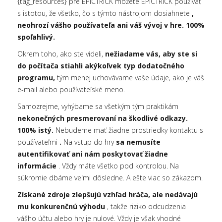
{tag_resources} pre EPICTRICK môžete EPICTRICK používať
s istotou, že všetko, čo s týmto nástrojom dosiahnete
,
neohrozí vášho používateľa ani váš vývoj v hre. 100%
spoľahlivý.
Okrem toho, ako ste videli,
nežiadame vás, aby ste si
do počítača stiahli akýkoľvek typ dodatočného
programu,
tým menej uchovávame vaše údaje, ako je váš
e-mail alebo používateľské meno.
Samozrejme, vyhýbame sa všetkým tým praktikám
nekonečných presmerovaní na škodlivé odkazy.
100% istý.
Nebudeme mať žiadne prostriedky kontaktu s
používateľmi
.
Na vstup do hry
sa nemusíte
autentifikovať ani nám poskytovať žiadne
informácie
. Vždy máte všetko pod kontrolou. Na
súkromie dbáme veľmi dôsledne. A ešte viac so zákazom.
Získané zdroje zlepšujú vzhľad hráča, ale nedávajú
mu konkurenčnú výhodu
, takže riziko odcudzenia
vášho účtu alebo hry je nulové. Vždy je však vhodné