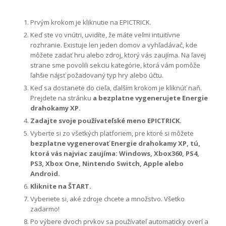
Prvým krokom je kliknutie na EPICTRICK.
Keď ste vo vnútri, uvidíte, že máte veľmi intuitívne
rozhranie. Existuje len jeden domov a vyhľadávač, kde
môžete zadať hru alebo zdroj, ktorý vás zaujíma. Na ľavej
strane sme povolili sekciu kategórie, ktorá vám pomôže
ľahšie nájsť požadovaný typ hry alebo účtu.
Keď sa dostanete do cieľa, ďalším krokom je kliknúť naň.
Prejdete na stránku
a bezplatne vygenerujete Energie
drahokamy XP.
Zadajte svoje používateľské meno EPICTRICK.
Vyberte si zo všetkých platforiem, pre ktoré si môžete
bezplatne vygenerovať Energie drahokamy XP, tú,
ktorá vás najviac zaujíma: Windows, Xbox360, PS4,
PS3, Xbox One, Nintendo Switch, Apple alebo
Android.
Kliknite na ŠTART.
Vyberiete si, aké zdroje chcete a množstvo. Všetko
zadarmo!
Po výbere dvoch prvkov sa používateľ automaticky overí a