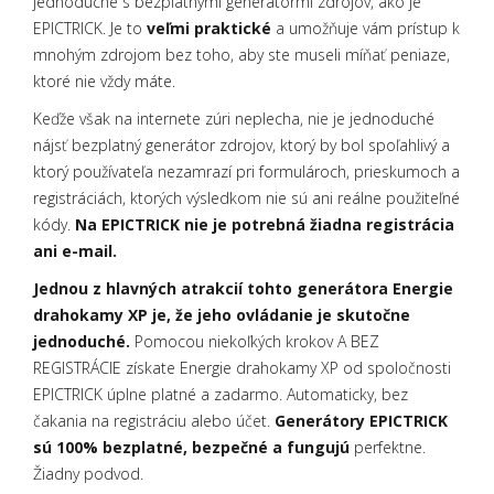
jednoduché s bezplatnými generátormi zdrojov, ako je
EPICTRICK. Je to
veľmi praktické
a umožňuje vám prístup k
mnohým zdrojom bez toho, aby ste museli míňať peniaze,
ktoré nie vždy máte.
Keďže však na internete zúri neplecha, nie je jednoduché
nájsť bezplatný generátor zdrojov, ktorý by bol spoľahlivý a
ktorý používateľa nezamrazí pri formulároch, prieskumoch a
registráciách, ktorých výsledkom nie sú ani reálne použiteľné
kódy.
Na EPICTRICK nie je potrebná žiadna registrácia
ani e-mail.
Jednou z hlavných atrakcií tohto generátora Energie
drahokamy XP je, že jeho ovládanie je skutočne
jednoduché.
Pomocou niekoľkých krokov A BEZ
REGISTRÁCIE získate Energie drahokamy XP od spoločnosti
EPICTRICK úplne platné a zadarmo. Automaticky, bez
čakania na registráciu alebo účet.
Generátory EPICTRICK
sú 100% bezplatné, bezpečné a fungujú
perfektne.
Žiadny podvod.