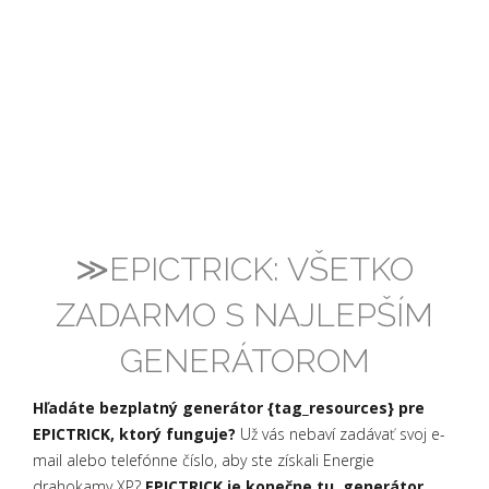
≫EPICTRICK: VŠETKO
ZADARMO S NAJLEPŠÍM
GENERÁTOROM
Hľadáte bezplatný generátor {tag_resources} pre
EPICTRICK, ktorý funguje?
Už vás nebaví zadávať svoj e-
mail alebo telefónne číslo, aby ste získali Energie
drahokamy XP?
EPICTRICK je konečne tu, generátor
,