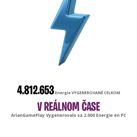
4.812.653
Energie VYGENEROVANÉ CELKOM
V REÁLNOM ČASE
gonsabella
Vygenerovalo sa
6.000
Energie en
Android