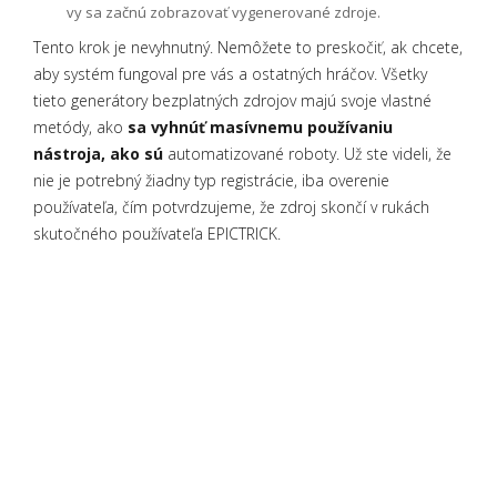
vy sa začnú zobrazovať vygenerované zdroje.
Tento krok je nevyhnutný. Nemôžete to preskočiť, ak chcete,
aby systém fungoval pre vás a ostatných hráčov. Všetky
tieto generátory bezplatných zdrojov majú svoje vlastné
metódy, ako
sa vyhnúť masívnemu používaniu
nástroja, ako sú
automatizované roboty. Už ste videli, že
nie je potrebný žiadny typ registrácie, iba overenie
používateľa, čím potvrdzujeme, že zdroj skončí v rukách
skutočného používateľa EPICTRICK.