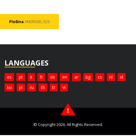
Plošina
ANDROID, IOS
LANGUAGES
es
pt
it
fr
de
en
ar
bg
cs
nl
id
ko
pl
ru
th
tr
vi
© Copyright 2026. All Rights Reserved.