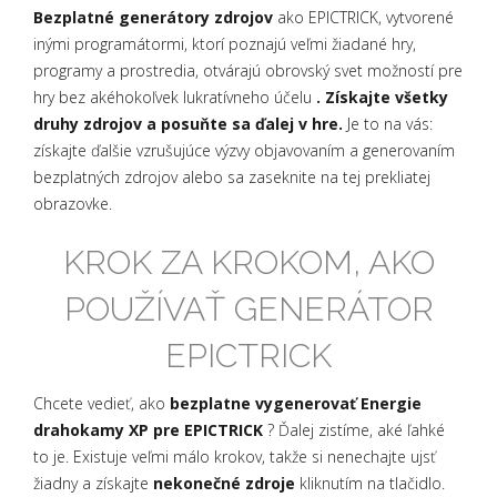
Bezplatné generátory zdrojov
ako EPICTRICK, vytvorené
inými programátormi, ktorí poznajú veľmi žiadané hry,
programy a prostredia, otvárajú obrovský svet možností pre
hry bez akéhokoľvek lukratívneho účelu
. Získajte všetky
druhy zdrojov a posuňte sa ďalej v hre.
Je to na vás:
získajte ďalšie vzrušujúce výzvy objavovaním a generovaním
bezplatných zdrojov alebo sa zaseknite na tej prekliatej
obrazovke.
KROK ZA KROKOM, AKO
POUŽÍVAŤ GENERÁTOR
EPICTRICK
Chcete vedieť, ako
bezplatne vygenerovať Energie
drahokamy XP pre EPICTRICK
? Ďalej zistíme, aké ľahké
to je. Existuje veľmi málo krokov, takže si nenechajte ujsť
žiadny a získajte
nekonečné zdroje
kliknutím na tlačidlo.