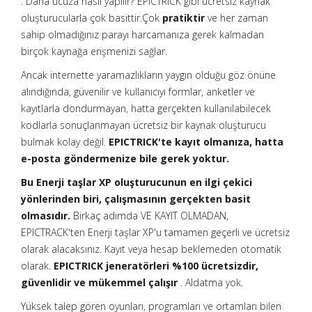
. Daha ucuza nasıl yapılır? EPICTRICK gibi ücretsiz kaynak
oluşturucularla çok basittir.Çok
pratiktir
ve her zaman
sahip olmadığınız parayı harcamanıza gerek kalmadan
birçok kaynağa erişmenizi sağlar.
Ancak internette yaramazlıkların yaygın olduğu göz önüne
alındığında, güvenilir ve kullanıcıyı formlar, anketler ve
kayıtlarla dondurmayan, hatta gerçekten kullanılabilecek
kodlarla sonuçlanmayan ücretsiz bir kaynak oluşturucu
bulmak kolay değil.
EPICTRICK'te kayıt olmanıza, hatta
e-posta göndermenize bile gerek yoktur.
Bu Enerji taşlar XP oluşturucunun en ilgi çekici
yönlerinden biri, çalışmasının gerçekten basit
olmasıdır.
Birkaç adımda VE KAYIT OLMADAN,
EPICTRACK'ten Enerji taşlar XP'u tamamen geçerli ve ücretsiz
olarak alacaksınız. Kayıt veya hesap beklemeden otomatik
olarak.
EPICTRICK jeneratörleri %100 ücretsizdir,
güvenlidir ve mükemmel çalışır
. Aldatma yok.
Yüksek talep gören oyunları, programları ve ortamları bilen