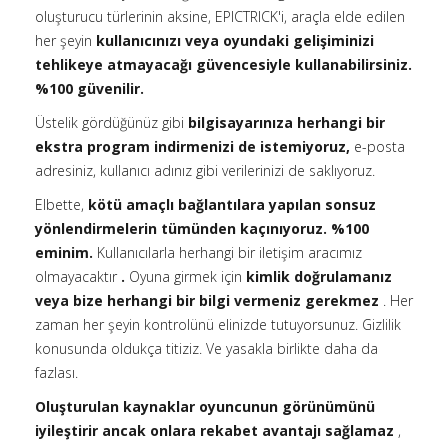
oluşturucu türlerinin aksine, EPICTRICK'i, araçla elde edilen
her şeyin
kullanıcınızı veya oyundaki gelişiminizi
tehlikeye atmayacağı güvencesiyle kullanabilirsiniz.
%100 güvenilir.
Üstelik gördüğünüz gibi
bilgisayarınıza herhangi bir
ekstra program indirmenizi de istemiyoruz,
e-posta
adresiniz, kullanıcı adınız gibi verilerinizi de saklıyoruz.
Elbette,
kötü amaçlı bağlantılara yapılan sonsuz
yönlendirmelerin tümünden kaçınıyoruz. %100
eminim.
Kullanıcılarla herhangi bir iletişim aracımız
olmayacaktır
.
Oyuna girmek için
kimlik doğrulamanız
veya bize herhangi bir bilgi vermeniz gerekmez
. Her
zaman her şeyin kontrolünü elinizde tutuyorsunuz. Gizlilik
konusunda oldukça titiziz. Ve yasakla birlikte daha da
fazlası.
Oluşturulan kaynaklar oyuncunun görünümünü
iyileştirir ancak onlara rekabet avantajı sağlamaz
,