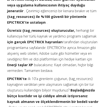
veya uygulama kullanıcısının ihtiyaç duyduğu
jeneratör
. Çevrimiçi eğlencenizi bir kenara bırakın ve tüm
{tag_resources} ile %100 güvenli bir yöntemle
EPICTRICK'te ustalaşın
.
Ücretsiz {tag_resources} oluşturucular,
herhangi bir
kullanıcıya her türlü kaynak ve yardımcı programı sağlamak
için gerçek EPICTRICK hayranları
tarafından oluşturulan
programlama sayfalarıdır. EPICTRICK'te ayrıca Amazon gibi
alışveriş web siteleri, Adobe suite gibi hizmetler veya en
sevdiğiniz film ve dizi platformları için hediye kartları için
Enerji taşlar XP
bulacaksınız. Kayıt olmadan, hiçbir bilgi
vermeden. Tamamen bedava.
EPICTRIK'te
ilk 10'a girenlerin çoğunun, {tag_resources}
kaynağının vardıkları yere ulaşmasını sağlamak için bir tür
oluşturucu kullandığını biliyor muydunuz?
Başladığınızda
bütçe kısıtlıdır ve işi ciddiye almak istiyorsanız
kaynak almanın ve ölçeklendirmenin bir bedeli vardır