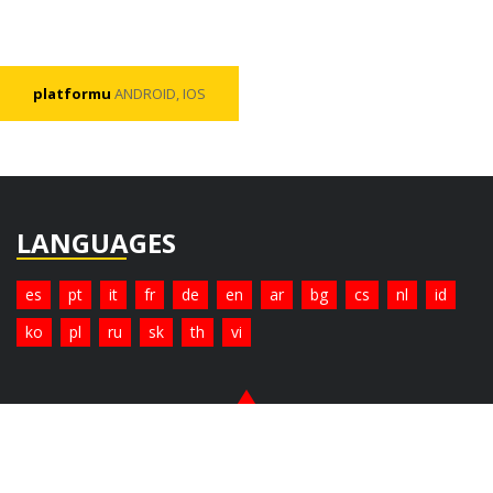
platformu
ANDROID, IOS
LANGUAGES
es
pt
it
fr
de
en
ar
bg
cs
nl
id
ko
pl
ru
sk
th
vi
© Copyright 2026. All Rights Reserved.