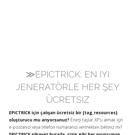
≫EPICTRICK: EN IYI
JENERATÖRLE HER ŞEY
ÜCRETSIZ
EPICTRICK için çalışan ücretsiz bir {tag_resources}
oluşturucu mu arıyorsunuz?
Enerji taşlar XP'u almak için
e-postanızı veya telefon numaranızı vermekten bıktınız mı?
EPICTRICK nihayet burada, sizin gibi her oyuncunun