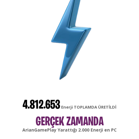
4.812.653
Enerji TOPLAMDA ÜRETİLDİ
GERÇEK ZAMANDA
gonsabella
Yarattığı
6.000
Enerji en
Android