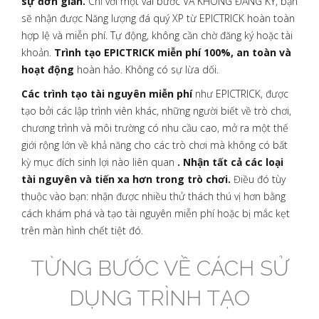
sự đơn giản.
Chỉ với một vài bước VÀ KHÔNG ĐĂNG KÝ, bạn
sẽ nhận được Năng lượng đá quý XP từ EPICTRICK hoàn toàn
hợp lệ và miễn phí. Tự động, không cần chờ đăng ký hoặc tài
khoản.
Trình tạo EPICTRICK miễn phí 100%, an toàn và
hoạt động
hoàn hảo. Không có sự lừa dối.
Các trình tạo tài nguyên miễn phí
như EPICTRICK, được
tạo bởi các lập trình viên khác, những người biết về trò chơi,
chương trình và môi trường có nhu cầu cao, mở ra một thế
giới rộng lớn về khả năng cho các trò chơi mà không có bất
kỳ mục đích sinh lợi nào liên quan
. Nhận tất cả các loại
tài nguyên và tiến xa hơn trong trò chơi.
Điều đó tùy
thuộc vào bạn: nhận được nhiều thử thách thú vị hơn bằng
cách khám phá và tạo tài nguyên miễn phí hoặc bị mắc kẹt
trên màn hình chết tiệt đó.
TỪNG BƯỚC VỀ CÁCH SỬ
DỤNG TRÌNH TẠO