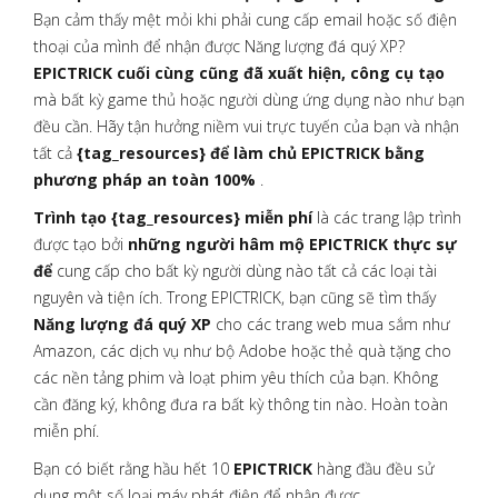
Bạn cảm thấy mệt mỏi khi phải cung cấp email hoặc số điện
thoại của mình để nhận được Năng lượng đá quý XP?
EPICTRICK cuối cùng cũng đã xuất hiện, công cụ tạo
mà bất kỳ game thủ hoặc người dùng ứng dụng nào như bạn
đều cần. Hãy tận hưởng niềm vui trực tuyến của bạn và nhận
tất cả
{tag_resources} để làm chủ EPICTRICK bằng
phương pháp an toàn 100%
.
Trình tạo {tag_resources} miễn phí
là các trang lập trình
được tạo bởi
những người hâm mộ EPICTRICK thực sự
để
cung cấp cho bất kỳ người dùng nào tất cả các loại tài
nguyên và tiện ích. Trong EPICTRICK, bạn cũng sẽ tìm thấy
Năng lượng đá quý XP
cho các trang web mua sắm như
Amazon, các dịch vụ như bộ Adobe hoặc thẻ quà tặng cho
các nền tảng phim và loạt phim yêu thích của bạn. Không
cần đăng ký, không đưa ra bất kỳ thông tin nào. Hoàn toàn
miễn phí.
Bạn có biết rằng hầu hết 10
EPICTRICK
hàng đầu đều sử
dụng một số loại máy phát điện để nhận được