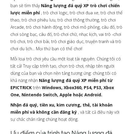
bạn sẽ tìm thấy
Năng lượng đá quý XP trò chơi chiến
lược miễn phí
, trò chơi logic, trò chơi đua xe, trò chơi thể
thao, trò chơi phiêu lưu, trò chơi thông thường, trò chơi
Arcade, trò chơi hành động, trò chơi mô phỏng, câu đố, trò
chơi sòng bạc, câu đố, trò chơi chữ, nhạc kịch, vai trò -chơi
trò chơi, trò chơi bài, trò chơi giáo dục, truyện tranh và trò
chơi du lịch... Mọi thứ bạn có thể chơi!
Mỗi loại trò chơi yêu cầu một loạt tài nguyên. Chúng tôi có
tất cả! Truy cập trình tạo, chọn trò chơi, nhập tên người
dùng của bạn và chọn nền tảng tương ứng: chúng tôi có
khả năng nhận
Năng lượng đá quý XP miễn phí từ
EPICTRICK
trên
Windows, Xbox360, PS4, PS3, Xbox
One, Nintendo Switch, Apple hoặc Android.
Nhận đá quý, tiền xu, kim cương, thẻ, tài khoản
miễn phí và không cần đăng ký
, và tất cả điều này với
sự chắc chắn rằng chúng hoạt động.
Ưu điểm của trình tạo Năng lượng đá