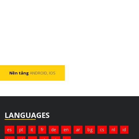
Nền tảng
ANDROID, IOS
LANGUAGES
es
pt
it
fr
de
en
ar
bg
cs
nl
id