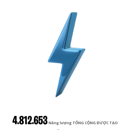
4.812.653
Năng lượng TỔNG CỘNG ĐƯỢC TẠO