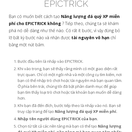
EPICTRICK
Bạn có muốn biết cách tạo
Năng lượng đá quý XP miễn
phí cho EPICTRICK không
? Tiếp theo, chúng ta sẽ khám
phá nó dễ dàng như thế nào. Có rất ít bước, vì vậy đừng bỏ
lỡ bất kỳ bước nào và nhận được
tài nguyên vô hạn
chỉ
bằng một nút bấm.
Bước đầu tiên là nhấp vào EPICTRICK.
Khi vào trong, bạn sẽ thấy rằng mình có một giao diện rất
trực quan. Chỉ có một ngôi nhà và một công cụ tìm kiếm, nơi
bạn có thể nhập trò chơi hoặc tài nguyên mà bạn quan tâm.
Ở phía bên trái, chúng tôi đã bật phần danh mục để giúp
bạn tìm thấy loại trò chơi hoặc tài khoản bạn muốn dễ dàng
hơn.
Khi bạn đã đến đích, bước tiếp theo là nhấp vào nó. Bạn sẽ
truy cập trang để tạo
Năng lượng đá quý XP miễn phí.
Nhập tên người dùng EPICTRICK của bạn.
Chọn từ tất cả các nền tảng mà bạn có thể tạo
Năng lượng