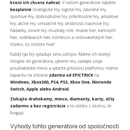
ktorú ich chcete nahrať.
V našom generátore nájdete
bezplatné
strategické hry, logické hry, závodné hry,
športové hry, dobrodružné hry, príležitostné hry, arkádové
hry, akčné hry, simulačné hry, drobnosti, kasínové hry,
hádanky, slovné hry, muzikály, role -hranie hier, kartových
hier, vzdelávacích hier, komiksov a cestovateľských hier...
Všetko, čo môžete hrať!
Každý typ hry vyžaduje sériu zdrojov. Máme ich všetky!
Vstúpte do generátora, vyberte hru, zadajte svoje
používateľské meno a vyberte príslušnú platformu: máme
kapacitu na získanie
zdarma od EPICTRICK
na
Windows, Xbox360, PS4, PS3, Xbox One, Nintendo
Switch, Apple alebo Android.
Získajte drahokamy, mince, diamanty, karty, účty
zadarmo a bez registrácie
a to všetko s istotou, že
fungujú.
Výhody tohto generátora od spoločnosti