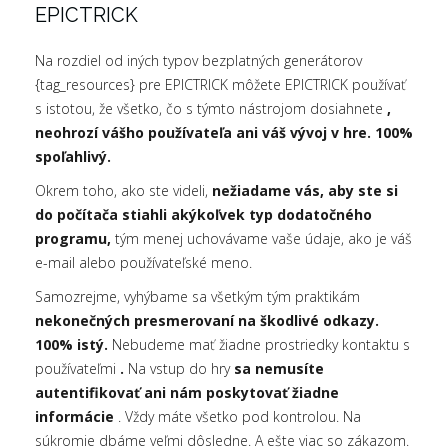
EPICTRICK
Na rozdiel od iných typov bezplatných generátorov
{tag_resources} pre EPICTRICK môžete EPICTRICK používať
s istotou, že všetko, čo s týmto nástrojom dosiahnete
,
neohrozí vášho používateľa ani váš vývoj v hre. 100%
spoľahlivý.
Okrem toho, ako ste videli,
nežiadame vás, aby ste si
do počítača stiahli akýkoľvek typ dodatočného
programu,
tým menej uchovávame vaše údaje, ako je váš
e-mail alebo používateľské meno.
Samozrejme, vyhýbame sa všetkým tým praktikám
nekonečných presmerovaní na škodlivé odkazy.
100% istý.
Nebudeme mať žiadne prostriedky kontaktu s
používateľmi
.
Na vstup do hry
sa nemusíte
autentifikovať ani nám poskytovať žiadne
informácie
. Vždy máte všetko pod kontrolou. Na
súkromie dbáme veľmi dôsledne. A ešte viac so zákazom.