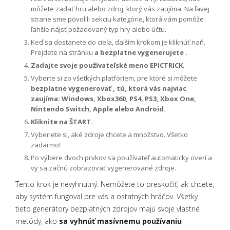
môžete zadať hru alebo zdroj, ktorý vás zaujíma. Na ľavej
strane sme povolili sekciu kategórie, ktorá vám pomôže
ľahšie nájsť požadovaný typ hry alebo účtu.
Keď sa dostanete do cieľa, ďalším krokom je kliknúť naň.
Prejdete na stránku
a bezplatne vygenerujete .
Zadajte svoje používateľské meno EPICTRICK.
Vyberte si zo všetkých platforiem, pre ktoré si môžete
bezplatne vygenerovať , tú, ktorá vás najviac
zaujíma: Windows, Xbox360, PS4, PS3, Xbox One,
Nintendo Switch, Apple alebo Android.
Kliknite na ŠTART.
Vyberiete si, aké zdroje chcete a množstvo. Všetko
zadarmo!
Po výbere dvoch prvkov sa používateľ automaticky overí a
vy sa začnú zobrazovať vygenerované zdroje.
Tento krok je nevyhnutný. Nemôžete to preskočiť, ak chcete,
aby systém fungoval pre vás a ostatných hráčov. Všetky
tieto generátory bezplatných zdrojov majú svoje vlastné
metódy, ako
sa vyhnúť masívnemu používaniu