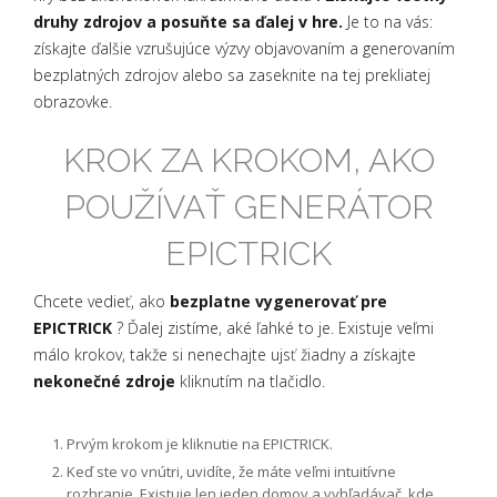
druhy zdrojov a posuňte sa ďalej v hre.
Je to na vás:
získajte ďalšie vzrušujúce výzvy objavovaním a generovaním
bezplatných zdrojov alebo sa zaseknite na tej prekliatej
obrazovke.
KROK ZA KROKOM, AKO
POUŽÍVAŤ GENERÁTOR
EPICTRICK
Chcete vedieť, ako
bezplatne vygenerovať pre
EPICTRICK
? Ďalej zistíme, aké ľahké to je. Existuje veľmi
málo krokov, takže si nenechajte ujsť žiadny a získajte
nekonečné zdroje
kliknutím na tlačidlo.
Prvým krokom je kliknutie na EPICTRICK.
Keď ste vo vnútri, uvidíte, že máte veľmi intuitívne
rozhranie. Existuje len jeden domov a vyhľadávač, kde