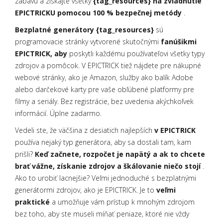
zábavu a získajte všetky
{tag_resources} na zvládnutie
EPICTRICKU pomocou 100 % bezpečnej metódy
.
Bezplatné generátory {tag_resources}
sú
programovacie stránky vytvorené skutočnými
fanúšikmi
EPICTRICK, aby
poskytli každému používateľovi všetky typy
zdrojov a pomôcok. V EPICTRICK tiež nájdete
pre nákupné
webové stránky, ako je Amazon, služby ako balík Adobe
alebo darčekové karty pre vaše obľúbené platformy pre
filmy a seriály. Bez registrácie, bez uvedenia akýchkoľvek
informácií. Úplne zadarmo.
Vedeli ste, že väčšina z desiatich najlepších
v EPICTRICK
používa nejaký typ generátora, aby sa dostali tam, kam
prišli?
Keď začnete, rozpočet je napätý a ak to chcete
brať vážne, získanie zdrojov a škálovanie niečo stojí
.
Ako to urobiť lacnejšie? Veľmi jednoduché s bezplatnými
generátormi zdrojov, ako je EPICTRICK. Je to
veľmi
praktické
a umožňuje vám prístup k mnohým zdrojom
bez toho, aby ste museli míňať peniaze, ktoré nie vždy