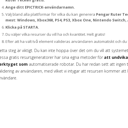
Ruter Tecken gratis.
Ange ditt EPICTRICK-användarnamn.
Välj bland alla plattformar för vilka du kan generera
Pengar Ruter Tec
mest: Windows, Xbox360, PS4, PS3, Xbox One, Nintendo Switch, 
Klicka på STARTA.
Du väljer vilka resurser du vill ha och kvantitet. Helt gratis!
Efter att ha valt två element valideras användaren automatiskt och d
etta steg är viktigt. Du kan inte hoppa över det om du vill att systemet
essa gratis resursgeneratorer har sina egna metoder för
att undvik
erktyget som
automatiserade robotar. Du har redan sett att ingen ty
alidering av användaren, med vilket vi intygar att resursen kommer att
nvändare.