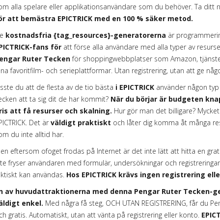
om alla spelare eller applikationsanvändare som du behöver. Ta ditt n
ör att bemästra EPICTRICK med en 100 % säker metod.
e
kostnadsfria {tag_resources}-generatorerna
är programmering
PICTRICK-fans för
att förse alla användare med alla typer av resurser
engar Ruter Tecken
för shoppingwebbplatser som Amazon, tjänster
ina favoritfilm- och serieplattformar. Utan registrering, utan att ge någ
isste du att de flesta av de tio bästa
i EPICTRICK
använder någon typ a
ecken att ta sig dit de har kommit?
När du börjar är budgeten knapp
ris att få resurser och skalning.
Hur gör man det billigare? Mycke
PICTRICK. Det är
väldigt praktiskt
och låter dig komma åt många re
om du inte alltid har.
en eftersom ofoget frodas på Internet är det inte lätt att hitta en gra
nte fryser användaren med formulär, undersökningar och registreringar
aktiskt kan användas.
Hos EPICTRICK krävs ingen registrering elle
n av huvudattraktionerna med denna Pengar Ruter Tecken-gen
äldigt enkel.
Med några få steg, OCH UTAN REGISTRERING, får du Penga
ch gratis. Automatiskt, utan att vänta på registrering eller konto.
EPICT