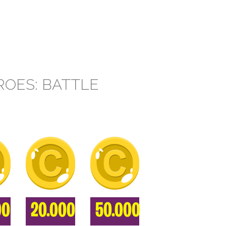
ROES: BATTLE
00
20.000
50.000