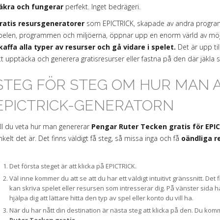
äkra och fungerar
perfekt. Inget bedrägeri.
ratis resursgeneratorer
som EPICTRICK, skapade av andra program
pelen, programmen och miljöerna, öppnar upp en enorm värld av möjlig
kaffa alla typer av resurser och gå vidare i spelet.
Det är upp ti
tt upptäcka och generera gratisresurser eller fastna på den där jäkla
STEG FÖR STEG OM HUR MAN
EPICTRICK-GENERATORN
ill du veta hur man genererar
Pengar Ruter Tecken gratis för EPI
nkelt det är. Det finns väldigt få steg, så missa inga och få
oändliga r
Det första steget är att klicka på EPICTRICK.
Väl inne kommer du att se att du har ett väldigt intuitivt gränssnitt. D
kan skriva spelet eller resursen som intresserar dig. På vänster sida ha
hjälpa dig att lättare hitta den typ av spel eller konto du vill ha.
När du har nått din destination är nästa steg att klicka på den. Du komm