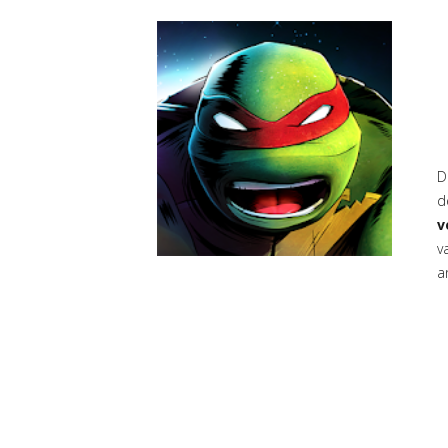
D
d
v
v
a