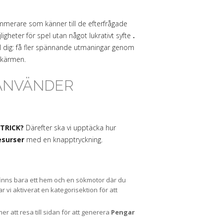
merare som känner till de efterfrågade
heter för spel utan något lukrativt syfte
.
ll dig: få fler spännande utmaningar genom
 skärmen.
 ANVÄNDER
CTRICK?
Därefter ska vi upptäcka hur
esurser
med en knapptryckning.
et finns bara ett hem och en sökmotor där du
r vi aktiverat en kategorisektion för att
er att resa till sidan för att generera
Pengar