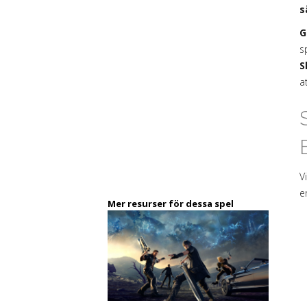
s
G
s
S
a
V
e
Mer resurser för dessa spel