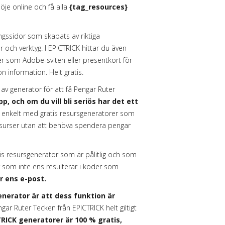
öje online och få alla
{tag_resources}
ssidor som skapats av riktiga
 och verktyg. I EPICTRICK hittar du även
 som Adobe-sviten eller presentkort för
on information. Helt gratis.
v generator för att få Pengar Ruter
, och om du vill bli seriös har det ett
t enkelt med gratis resursgeneratorer som
surser utan att behöva spendera pengar
tis resursgenerator som är pålitlig och som
 som inte ens resulterar i koder som
r ens e-post.
erator är att dess funktion är
r Ruter Tecken från EPICTRICK helt giltigt
RICK generatorer är 100 % gratis,