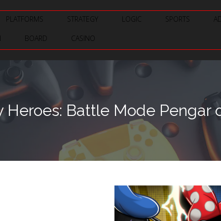
PLATFORMS
STRATEGY
LOGIC
SPORTS
A
N
BOARD
CASINO
 Heroes: Battle Mode Pengar oc