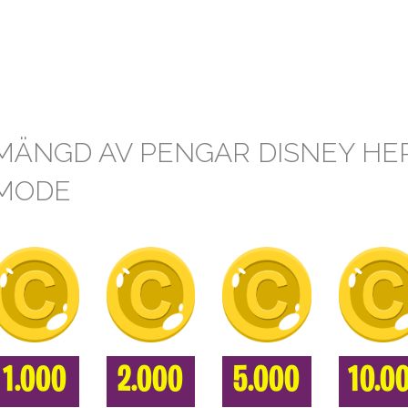
MÄNGD AV PENGAR DISNEY HE
MODE
1.000
2.000
5.000
10.0