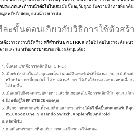
ุกประเภทและก้าวหน้าต่อไปในเกม
มันขึ้นอยู่กับคุณ: รับความท้าทายที่น่า
้อมูลฟรีหรือติดอยู่บนหน้าจอเวรนั้น
ทีละขั้นตอนเกี่ยวกับวิธีการใช้ตัวส
ุณต้องการทราบวิธีสร้าง
ฟรีสำหรับ EPICTRICK
หรือไม่ ต่อไปเราจะค้นพบว่า
ลาดและรับ
ทรัพยากรมากมาย
เพียงคลิกปุ่มเดียว
ขั้นตอนแรกคือการคลิกที่ EPICTRICK
เมื่อเข้าไปข้างในแล้ว คุณจะเห็นว่าคุณมีอินเทอร์เฟซที่ใช้งานง่ายมาก มีเพียง
หรือทรัพยากรที่คุณสนใจได้ ทางด้านซ้ายเราได้เปิดใช้งานส่วนหมวดหมู่เพื่อช
ได้ง่ายขึ้น
เมื่อคุณไปถึงจุดหมายปลายทางแล้ว ขั้นตอนต่อไปคือการคลิกที่มัน คุณจะเดินทา
ป้อนชื่อผู้ใช้ EPICTRICK ของคุณ
เลือกจากแพลตฟอร์มทั้งหมดที่คุณสามารถสร้าง
ได้ฟรี ซึ่งเป็นแพลตฟอร์มที
PS3, Xbox One, Nintendo Switch, Apple หรือ Android
คลิกที่เริ่ม
คุณเลือกทรัพยากรที่คุณต้องการและปริมาณ ฟรีทั้งหมด!