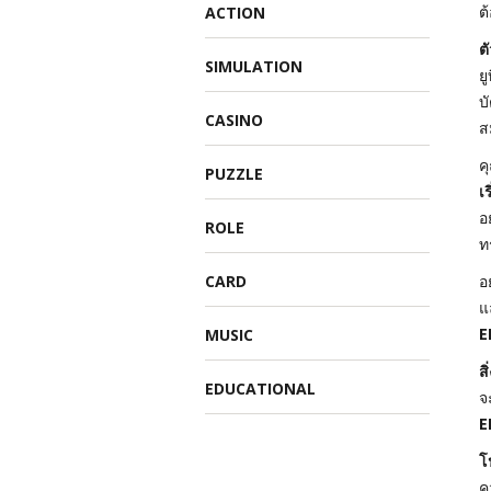
ต
ACTION
ต
SIMULATION
ย
บ
CASINO
ส
ค
PUZZLE
เ
อ
ROLE
ท
CARD
อ
แ
E
MUSIC
ส
EDUCATIONAL
จ
E
โ
ค