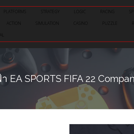
PLATFORMS
STRATEGY
LOGIC
RACING
SP
ACTION
SIMULATION
CASINO
PUZZLE
AL
ฟ้า EA SPORTS FIFA 22 Companio