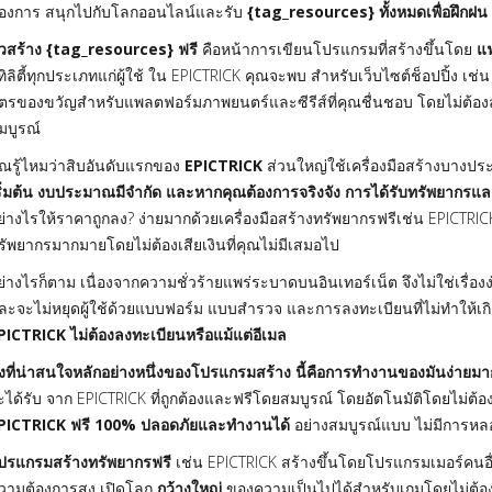
้องการ สนุกไปกับโลกออนไลน์และรับ
{tag_resources} ทั้งหมดเพื่อฝึกฝน
ัวสร้าง {tag_resources} ฟรี
คือหน้าการเขียนโปรแกรมที่สร้างขึ้นโดย
แฟ
ูทิลิตี้ทุกประเภทแก่ผู้ใช้ ใน EPICTRICK คุณจะพบ
สำหรับเว็บไซต์ช็อปปิ้ง เช
ัตรของขวัญสำหรับแพลตฟอร์มภาพยนตร์และซีรีส์ที่คุณชื่นชอบ โดยไม่ต้องล
มบูรณ์
ุณรู้ไหมว่าสิบอันดับแรกของ
EPICTRICK
ส่วนใหญ่ใช้เครื่องมือสร้างบางประเภ
ริ่มต้น งบประมาณมีจำกัด และหากคุณต้องการจริงจัง การได้รับทรัพยาก
ย่างไรให้ราคาถูกลง? ง่ายมากด้วยเครื่องมือสร้างทรัพยากรฟรีเช่น EPICTRIC
รัพยากรมากมายโดยไม่ต้องเสียเงินที่คุณไม่มีเสมอไป
ย่างไรก็ตาม เนื่องจากความชั่วร้ายแพร่ระบาดบนอินเทอร์เน็ต จึงไม่ใช่เรื่องง่
ละจะไม่หยุดผู้ใช้ด้วยแบบฟอร์ม แบบสำรวจ และการลงทะเบียนที่ไม่ทำให้เกิ
PICTRICK ไม่ต้องลงทะเบียนหรือแม้แต่อีเมล
ิ่งที่น่าสนใจหลักอย่างหนึ่งของโปรแกรมสร้าง นี้คือการทำงานของมันง่ายมา
ะได้รับ จาก EPICTRICK ที่ถูกต้องและฟรีโดยสมบูรณ์ โดยอัตโนมัติโดยไม่ต
PICTRICK ฟรี 100% ปลอดภัยและทำงานได้
อย่างสมบูรณ์แบบ ไม่มีการห
ปรแกรมสร้างทรัพยากรฟรี
เช่น EPICTRICK สร้างขึ้นโดยโปรแกรมเมอร์คนอื่
วามต้องการสูง เปิดโลก
กว้างใหญ่
ของความเป็นไปได้สำหรับเกมโดยไม่ต้องม