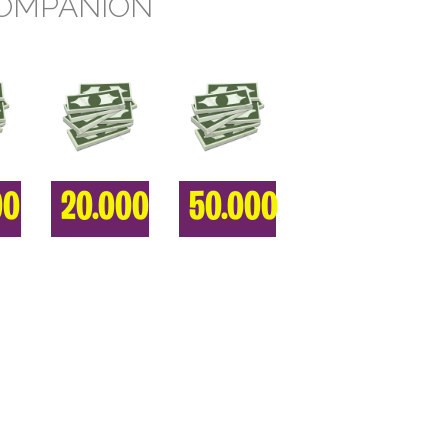
COMPANION
00
20.000
50.000