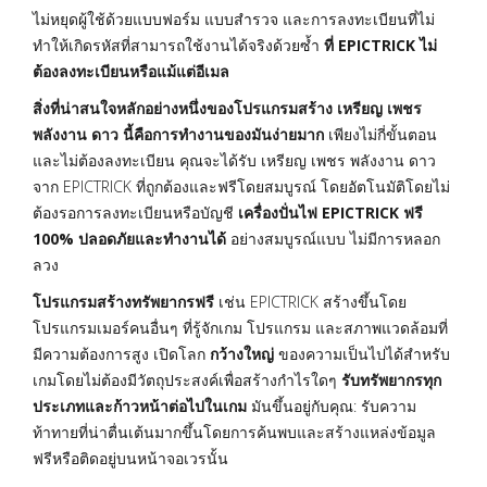
ไม่หยุดผู้ใช้ด้วยแบบฟอร์ม แบบสำรวจ และการลงทะเบียนที่ไม่
ทำให้เกิดรหัสที่สามารถใช้งานได้จริงด้วยซ้ำ
ที่ EPICTRICK ไม่
ต้องลงทะเบียนหรือแม้แต่อีเมล
สิ่งที่น่าสนใจหลักอย่างหนึ่งของโปรแกรมสร้าง เหรียญ เพชร
พลังงาน ดาว นี้คือการทำงานของมันง่ายมาก
เพียงไม่กี่ขั้นตอน
และไม่ต้องลงทะเบียน คุณจะได้รับ เหรียญ เพชร พลังงาน ดาว
จาก EPICTRICK ที่ถูกต้องและฟรีโดยสมบูรณ์ โดยอัตโนมัติโดยไม่
ต้องรอการลงทะเบียนหรือบัญชี
เครื่องปั่นไฟ EPICTRICK ฟรี
100% ปลอดภัยและทำงานได้
อย่างสมบูรณ์แบบ ไม่มีการหลอก
ลวง
โปรแกรมสร้างทรัพยากรฟรี
เช่น EPICTRICK สร้างขึ้นโดย
โปรแกรมเมอร์คนอื่นๆ ที่รู้จักเกม โปรแกรม และสภาพแวดล้อมที่
มีความต้องการสูง เปิดโลก
กว้างใหญ่
ของความเป็นไปได้สำหรับ
เกมโดยไม่ต้องมีวัตถุประสงค์เพื่อสร้างกำไรใดๆ
รับทรัพยากรทุก
ประเภทและก้าวหน้าต่อไปในเกม
มันขึ้นอยู่กับคุณ: รับความ
ท้าทายที่น่าตื่นเต้นมากขึ้นโดยการค้นพบและสร้างแหล่งข้อมูล
ฟรีหรือติดอยู่บนหน้าจอเวรนั้น