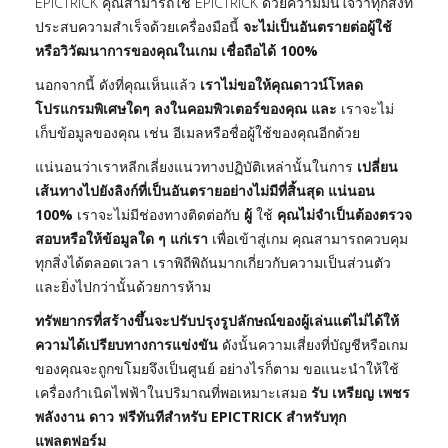
EPICTRICK คุณสามารถใช้ EPICTRICK ด้วยความมั่นใจว่าทุกสิ่งที่
ประสบความสำเร็จด้วยเครื่องมือนี้
จะไม่เป็นอันตรายต่อผู้ใช้
หรือวิวัฒนาการของคุณในเกม เชื่อถือได้ 100%
นอกจากนี้ ดังที่คุณเห็นแล้ว
เราไม่ขอให้คุณดาวน์โหลด
โปรแกรมพิเศษใดๆ ลงในคอมพิวเตอร์ของคุณ และ
เราจะไม่
เก็บข้อมูลของคุณ เช่น อีเมลหรือชื่อผู้ใช้ของคุณอีกด้วย
แน่นอนว่าเราหลีกเลี่ยงแนวทางปฏิบัติเหล่านั้นในการ
เปลี่ยน
เส้นทางไปยังลิงก์ที่เป็นอันตรายอย่างไม่มีที่สิ้นสุด แน่นอน
100%
เราจะไม่มีช่องทางติดต่อกับ
ผู้
ใช้
คุณไม่จำเป็นต้องตรวจ
สอบหรือให้ข้อมูลใด ๆ แก่เรา
เพื่อเข้าสู่เกม คุณสามารถควบคุม
ทุกสิ่งได้ตลอดเวลา เราพิถีพิถันมากเกี่ยวกับความเป็นส่วนตัว
และยิ่งไปกว่านั้นด้วยการห้าม
ทรัพยากรที่สร้างขึ้นจะปรับปรุงรูปลักษณ์ของผู้เล่นแต่ไม่ได้ให้
ความได้เปรียบทางการแข่งขัน
ดังนั้นความเสี่ยงที่บัญชีหรือเกม
ของคุณจะถูกขโมยจึงเป็นศูนย์ อย่างไรก็ตาม ขอแนะนำให้ใช้
เครื่องกำเนิดไฟฟ้าในปริมาณที่พอเหมาะเสมอ
รับ เหรียญ เพชร
พลังงาน ดาว ฟรีทันทีสำหรับ EPICTRICK สำหรับทุก
แพลตฟอร์ม