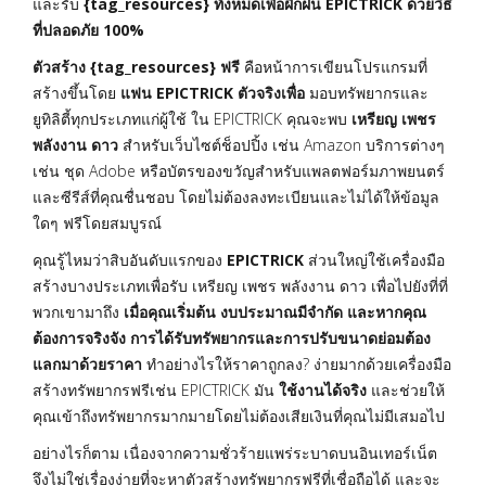
และรับ
{tag_resources} ทั้งหมดเพื่อฝึกฝน EPICTRICK ด้วยวิธี
ที่ปลอดภัย 100%
ตัวสร้าง {tag_resources} ฟรี
คือหน้าการเขียนโปรแกรมที่
สร้างขึ้นโดย
แฟน EPICTRICK ตัวจริงเพื่อ
มอบทรัพยากรและ
ยูทิลิตี้ทุกประเภทแก่ผู้ใช้ ใน EPICTRICK คุณจะพบ
เหรียญ เพชร
พลังงาน ดาว
สำหรับเว็บไซต์ช็อปปิ้ง เช่น Amazon บริการต่างๆ
เช่น ชุด Adobe หรือบัตรของขวัญสำหรับแพลตฟอร์มภาพยนตร์
และซีรีส์ที่คุณชื่นชอบ โดยไม่ต้องลงทะเบียนและไม่ได้ให้ข้อมูล
ใดๆ ฟรีโดยสมบูรณ์
คุณรู้ไหมว่าสิบอันดับแรกของ
EPICTRICK
ส่วนใหญ่ใช้เครื่องมือ
สร้างบางประเภทเพื่อรับ เหรียญ เพชร พลังงาน ดาว เพื่อไปยังที่ที่
พวกเขามาถึง
เมื่อคุณเริ่มต้น งบประมาณมีจำกัด และหากคุณ
ต้องการจริงจัง การได้รับทรัพยากรและการปรับขนาดย่อมต้อง
แลกมาด้วยราคา
ทำอย่างไรให้ราคาถูกลง? ง่ายมากด้วยเครื่องมือ
สร้างทรัพยากรฟรีเช่น EPICTRICK มัน
ใช้งานได้จริง
และช่วยให้
คุณเข้าถึงทรัพยากรมากมายโดยไม่ต้องเสียเงินที่คุณไม่มีเสมอไป
อย่างไรก็ตาม เนื่องจากความชั่วร้ายแพร่ระบาดบนอินเทอร์เน็ต
จึงไม่ใช่เรื่องง่ายที่จะหาตัวสร้างทรัพยากรฟรีที่เชื่อถือได้ และจะ