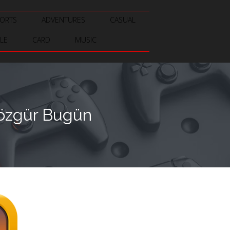
ORTS
ADVENTURES
CASUAL
LE
CARD
MUSIC
 özgür Bugün