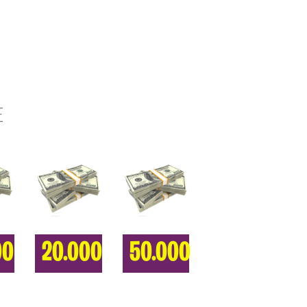
E
00
20.000
50.000