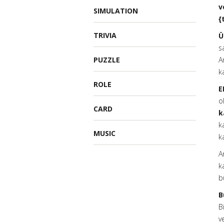
v
SIMULATION
{
TRIVIA
Ü
s
PUZZLE
A
k
ROLE
E
o
CARD
k
k
MUSIC
k
A
k
b
B
B
v