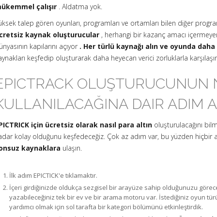
ükemmel çalışır
. Aldatma yok.
üksek talep gören oyunları, programları ve ortamları bilen diğer progra
cretsiz kaynak oluşturucular
, herhangi bir kazanç amacı içermeyen 
ünyasının kapılarını açıyor
. Her türlü kaynağı alın ve oyunda daha d
aynakları keşfedip oluşturarak daha heyecan verici zorluklarla karşılaşın
EPICTRACK OLUŞTURUCUNUN 
KULLANILACAĞINA DAIR ADIM A
PICTRICK için ücretsiz olarak nasıl para altın
oluşturulacağını bil
adar kolay olduğunu keşfedeceğiz. Çok az adım var, bu yüzden hiçbir a
onsuz kaynaklara
ulaşın.
İlk adım EPICTICK'e tıklamaktır.
İçeri girdiğinizde oldukça sezgisel bir arayüze sahip olduğunuzu görec
yazabileceğiniz tek bir ev ve bir arama motoru var. İstediğiniz oyun 
yardımcı olmak için sol tarafta bir kategori bölümünü etkinleştirdik.