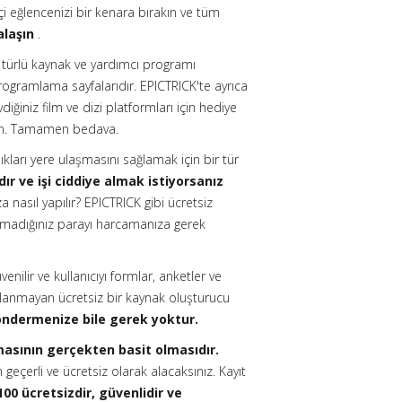
çi eğlencenizi bir kenara bırakın ve tüm
alaşın
.
r türlü kaynak ve yardımcı programı
ogramlama sayfalarıdır. EPICTRICK'te ayrıca
iğiniz film ve dizi platformları için hediye
den. Tamamen bedava.
ıkları yere ulaşmasını sağlamak için bir tür
dır ve işi ciddiye almak istiyorsanız
 nasıl yapılır? EPICTRICK gibi ücretsiz
madığınız parayı harcamanıza gerek
nilir ve kullanıcıyı formlar, anketler ve
çlanmayan ücretsiz bir kaynak oluşturucu
öndermenize bile gerek yoktur.
şmasının gerçekten basit olmasıdır.
erli ve ücretsiz olarak alacaksınız. Kayıt
00 ücretsizdir, güvenlidir ve