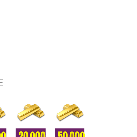
E
00
20.000
50.000