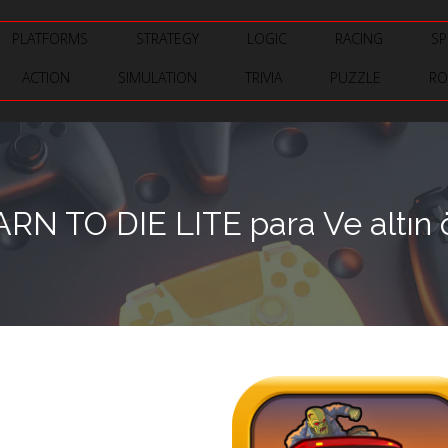
PLATFORMS
STRATEGY
LOGIC
RACING
SP
ACTION
SIMULATION
TRIVIA
PUZZLE
RO
ARN TO DIE LITE para Ve altın