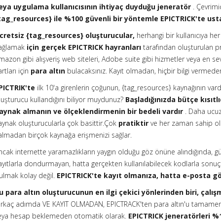
eya uygulama kullanıcısının ihtiyaç duyduğu jeneratör
. Çevrimi
tag_resources} ile %100 güvenli bir yöntemle EPICTRICK'te ust
cretsiz {tag_resources} oluşturucular,
herhangi bir kullanıcıya he
ağlamak
için gerçek EPICTRICK hayranları
tarafından oluşturulan pr
mazon gibi alışveriş web siteleri, Adobe suite gibi hizmetler veya en sevd
artları için
para altın
bulacaksınız. Kayıt olmadan, hiçbir bilgi verme
PICTRIK'te
ilk 10'a girenlerin çoğunun, {tag_resources} kaynağının vard
luşturucu kullandığını biliyor muydunuz?
Başladığınızda bütçe kısıtlı
aynak almanın ve ölçeklendirmenin bir bedeli vardır
. Daha ucuza
aynak oluşturucularla çok basittir.Çok
pratiktir
ve her zaman sahip ol
almadan birçok kaynağa erişmenizi sağlar.
ncak internette yaramazlıkların yaygın olduğu göz önüne alındığında, güve
ayıtlarla dondurmayan, hatta gerçekten kullanılabilecek kodlarla sonu
ulmak kolay değil.
EPICTRICK'te kayıt olmanıza, hatta e-posta g
u para altın oluşturucunun en ilgi çekici yönlerinden biri, çalı
irkaç adımda VE KAYIT OLMADAN, EPICTRACK'ten para altın'u tamamen geç
eya hesap beklemeden otomatik olarak.
EPICTRICK jeneratörleri %1