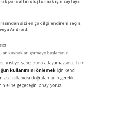
arak para altın oluşturmak için sayfaya
asından sizi en çok ilgilendireni seçin:
veya Android.
siz!
rulan kaynakları görmeye başlarsınız.
asını istiyorsanız bunu atlayamazsınız. Tüm
yoğun kullanımını önlemek
için kendi
lnızca kullanıcıyı doğrulamanın gerekli
ın eline geçeceğini onaylıyoruz.