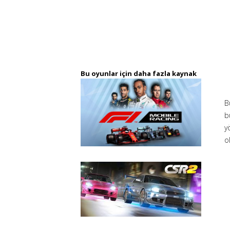
Bu oyunlar için daha fazla kaynak
B
b
y
o