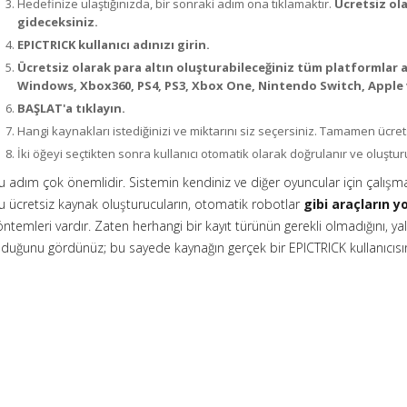
Hedefinize ulaştığınızda, bir sonraki adım ona tıklamaktır.
Ücretsiz ol
gideceksiniz.
EPICTRICK kullanıcı adınızı girin.
Ücretsiz olarak para altın oluşturabileceğiniz tüm platformlar ar
Windows, Xbox360, PS4, PS3, Xbox One, Nintendo Switch, Apple 
BAŞLAT'a tıklayın.
Hangi kaynakları istediğinizi ve miktarını siz seçersiniz. Tamamen ücret
İki öğeyi seçtikten sonra kullanıcı otomatik olarak doğrulanır ve oluştu
u adım çok önemlidir. Sistemin kendiniz ve diğer oyuncular için çalışm
u ücretsiz kaynak oluşturucuların, otomatik robotlar
gibi araçların 
öntemleri vardır. Zaten herhangi bir kayıt türünün gerekli olmadığını, ya
lduğunu gördünüz; bu sayede kaynağın gerçek bir EPICTRICK kullanıcısın