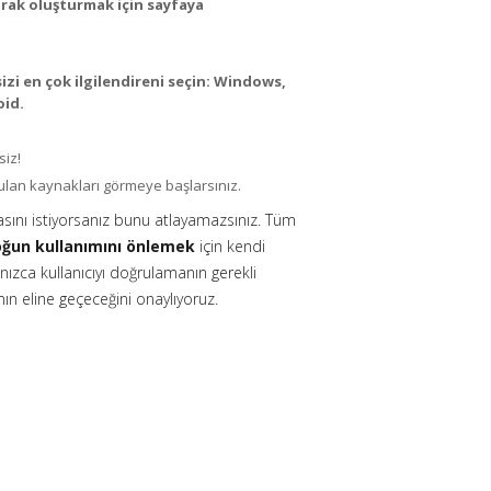
arak oluşturmak için sayfaya
zi en çok ilgilendireni seçin: Windows,
oid.
siz!
rulan kaynakları görmeye başlarsınız.
asını istiyorsanız bunu atlayamazsınız. Tüm
yoğun kullanımını önlemek
için kendi
lnızca kullanıcıyı doğrulamanın gerekli
ın eline geçeceğini onaylıyoruz.