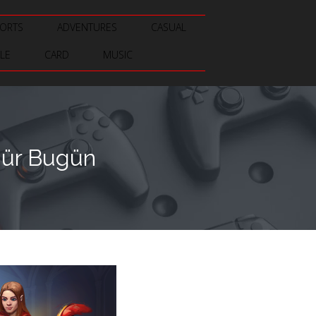
ORTS
ADVENTURES
CASUAL
LE
CARD
MUSIC
gür Bugün