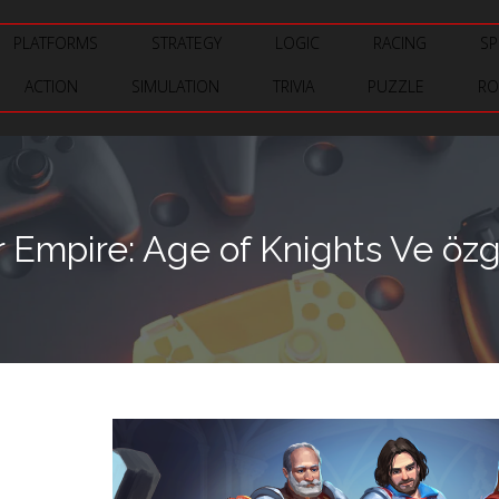
PLATFORMS
STRATEGY
LOGIC
RACING
SP
ACTION
SIMULATION
TRIVIA
PUZZLE
RO
r Empire: Age of Knights Ve öz