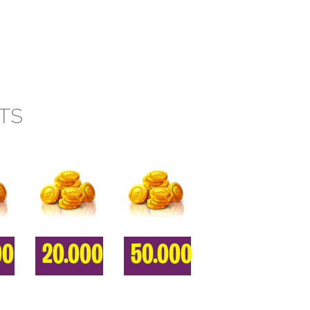
HTS
00
20.000
50.000