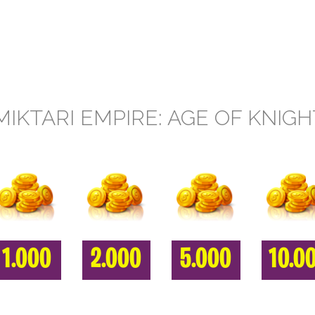
MIKTARI EMPIRE: AGE OF KNIG
1.000
2.000
5.000
10.0