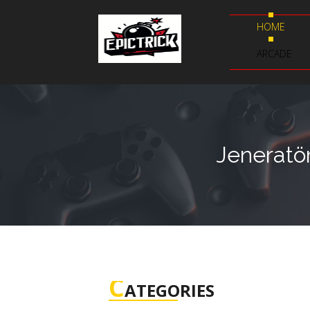
HOME
ARCADE
Jeneratö
C
ATEGORIES