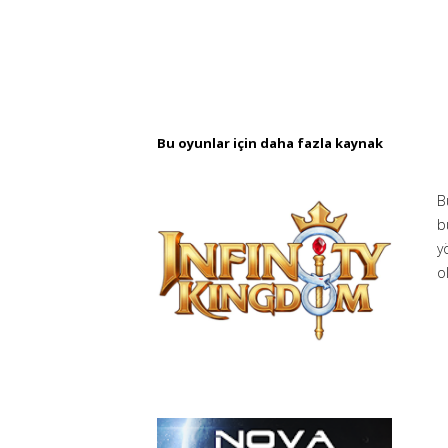
Bu oyunlar için daha fazla kaynak
B
b
y
o