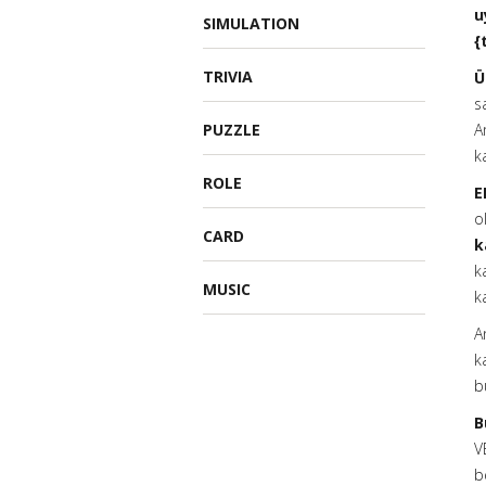
u
SIMULATION
{
TRIVIA
Ü
s
PUZZLE
A
k
ROLE
E
o
CARD
k
k
MUSIC
k
A
k
b
B
V
b