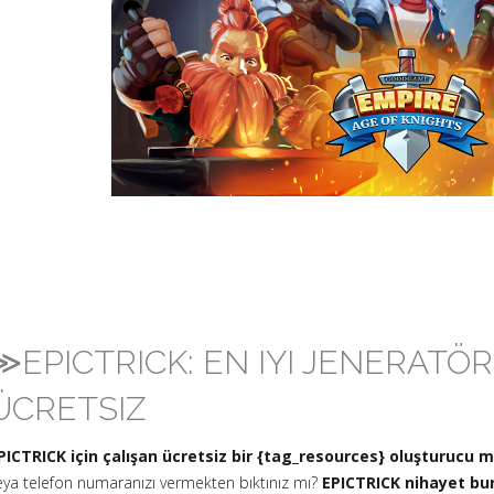
≫EPICTRICK: EN IYI JENERATÖ
ÜCRETSIZ
PICTRICK için çalışan ücretsiz bir {tag_resources} oluşturucu 
eya telefon numaranızı vermekten bıktınız mı?
EPICTRICK nihayet bur