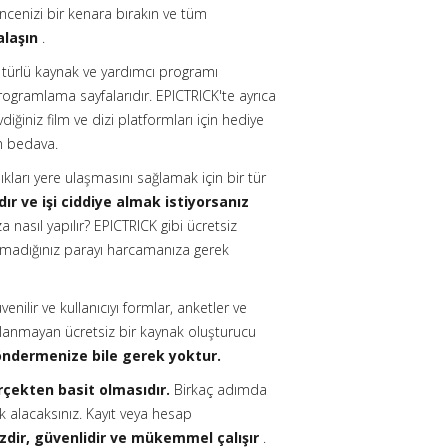
encenizi bir kenara bırakın ve tüm
alaşın
.
r türlü kaynak ve yardımcı programı
ogramlama sayfalarıdır. EPICTRICK'te ayrıca
iğiniz film ve dizi platformları için hediye
n bedava.
ıkları yere ulaşmasını sağlamak için bir tür
dır ve işi ciddiye almak istiyorsanız
 nasıl yapılır? EPICTRICK gibi ücretsiz
madığınız parayı harcamanıza gerek
nilir ve kullanıcıyı formlar, anketler ve
çlanmayan ücretsiz bir kaynak oluşturucu
öndermenize bile gerek yoktur.
erçekten basit olmasıdır.
Birkaç adımda
 alacaksınız. Kayıt veya hesap
zdir, güvenlidir ve mükemmel çalışır
.