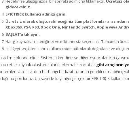
Hedefinize ulaştığınızda, bir sonraki adım ona tıklamaktır.
Ücretsiz ol
gideceksiniz.
EPICTRICK kullanıcı adınızı girin.
Ücretsiz olarak oluşturabileceğiniz tüm platformlar arasından si
Xbox360, PS4, PS3, Xbox One, Nintendo Switch, Apple veya Andr
BAŞLAT'a tıklayın.
Hangi kaynakları istediğinizi ve miktarını siz seçersiniz. Tamamen ücret
İki öğeyi seçtikten sonra kullanıcı otomatik olarak doğrulanır ve oluştu
u adım çok önemlidir. Sistemin kendiniz ve diğer oyuncular için çalışm
u ücretsiz kaynak oluşturucuların, otomatik robotlar
gibi araçların 
öntemleri vardır. Zaten herhangi bir kayıt türünün gerekli olmadığını, ya
lduğunu gördünüz; bu sayede kaynağın gerçek bir EPICTRICK kullanıcısın