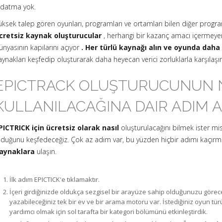
ldatma yok.
üksek talep gören oyunları, programları ve ortamları bilen diğer progra
cretsiz kaynak oluşturucular
, herhangi bir kazanç amacı içermeyen 
ünyasının kapılarını açıyor
. Her türlü kaynağı alın ve oyunda daha d
aynakları keşfedip oluşturarak daha heyecan verici zorluklarla karşılaşın
EPICTRACK OLUŞTURUCUNUN 
KULLANILACAĞINA DAIR ADIM A
PICTRICK için ücretsiz olarak nasıl
oluşturulacağını bilmek ister m
lduğunu keşfedeceğiz. Çok az adım var, bu yüzden hiçbir adımı kaçırm
aynaklara
ulaşın.
İlk adım EPICTICK'e tıklamaktır.
İçeri girdiğinizde oldukça sezgisel bir arayüze sahip olduğunuzu görec
yazabileceğiniz tek bir ev ve bir arama motoru var. İstediğiniz oyun 
yardımcı olmak için sol tarafta bir kategori bölümünü etkinleştirdik.