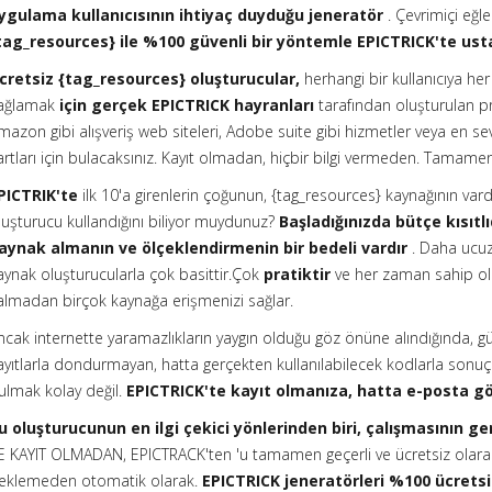
ygulama kullanıcısının ihtiyaç duyduğu jeneratör
. Çevrimiçi eğl
tag_resources} ile %100 güvenli bir yöntemle EPICTRICK'te ust
cretsiz {tag_resources} oluşturucular,
herhangi bir kullanıcıya he
ağlamak
için gerçek EPICTRICK hayranları
tarafından oluşturulan pr
mazon gibi alışveriş web siteleri, Adobe suite gibi hizmetler veya en sevd
artları için
bulacaksınız. Kayıt olmadan, hiçbir bilgi vermeden. Tamame
PICTRIK'te
ilk 10'a girenlerin çoğunun, {tag_resources} kaynağının vard
luşturucu kullandığını biliyor muydunuz?
Başladığınızda bütçe kısıtlı
aynak almanın ve ölçeklendirmenin bir bedeli vardır
. Daha ucuza
aynak oluşturucularla çok basittir.Çok
pratiktir
ve her zaman sahip ol
almadan birçok kaynağa erişmenizi sağlar.
ncak internette yaramazlıkların yaygın olduğu göz önüne alındığında, güve
ayıtlarla dondurmayan, hatta gerçekten kullanılabilecek kodlarla sonu
ulmak kolay değil.
EPICTRICK'te kayıt olmanıza, hatta e-posta g
u oluşturucunun en ilgi çekici yönlerinden biri, çalışmasının g
E KAYIT OLMADAN, EPICTRACK'ten 'u tamamen geçerli ve ücretsiz olarak
eklemeden otomatik olarak.
EPICTRICK jeneratörleri %100 ücretsi