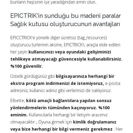
bunların hepsinin işe yaradığından emin olun.
EPICTRIK'in sunduğu bu madeni paralar
Sağlık kutusu oluşturucunun avantajları
EPICCTRICK'e yönelik diğer ücretsiz {tag_resources}
oluşturucu türlerinin aksine, EPICTRICK'i, araçla elde edilen
her şeyin
kullanıcınızı veya oyundaki gelişiminizi
tehlikeye atmayacağı güvencesiyle kullanabilirsiniz.
%100 güvenilir.
Üstelik gördüğünüz gibi
bilgisayarınıza herhangi bir
ekstra program indirmenizi de istemiyoruz,
e-posta
adresiniz, kullanıcı adınız gibi verilerinizi de saklıyoruz.
Elbette,
kötü amaçlı bağlantılara yapılan sonsuz
yönlendirmelerin tümünden kaçınıyoruz. %100
eminim.
Kullanıcılarla herhangi bir iletişim aracımız
olmayacaktır
.
Oyuna girmek için
kimlik doğrulamanız
veya bize herhangi bir bilgi vermeniz gerekmez
. Her