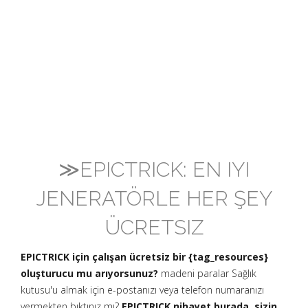
≫EPICTRICK: EN IYI
JENERATÖRLE HER ŞEY
ÜCRETSIZ
EPICTRICK için çalışan ücretsiz bir {tag_resources}
oluşturucu mu arıyorsunuz?
madeni paralar Sağlık
kutusu'u almak için e-postanızı veya telefon numaranızı
vermekten bıktınız mı?
EPICTRICK nihayet burada, sizin