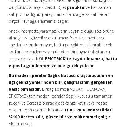
. Daha ucuza nasıl yapılır? EPICTRICK gibi ücretsiz kaynak
oluşturucularla çok basittir.Çok
pratiktir
ve her zaman
sahip olmadığınız parayı harcamanıza gerek kalmadan
birçok kaynağa erişmenizi sağlar.
Ancak internette yaramazlıkların yaygın olduğu göz önüne
alındığında, güvenilir ve kullanıcıyı formlar, anketler ve
kayıtlarla dondurmayan, hatta gerçekten kullanılabilecek
kodlarla sonuçlanmayan ücretsiz bir kaynak oluşturucu
bulmak kolay değil.
EPICTRICK'te kayıt olmanıza, hatta
e-posta göndermenize bile gerek yoktur.
Bu madeni paralar Sağlık kutusu oluşturucunun en
ilgi çekici yönlerinden biri, çalışmasının gerçekten
basit olmasıdır.
Birkaç adımda VE KAYIT OLMADAN,
EPICTRACK'ten madeni paralar Sağlık kutusu'u tamamen
geçerli ve ücretsiz olarak alacaksınız. Kayıt veya hesap
beklemeden otomatik olarak.
EPICTRICK jeneratörleri
%100 ücretsizdir, güvenlidir ve mükemmel çalışır
.
Aldatma yok.