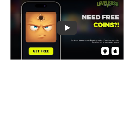
Play: Keynote (Google I/O '18)