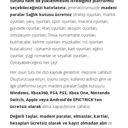
türünü hem de yüklenmesini istediğiniz platformu
seçebileceğinizi hatırlatırız.
Jeneratörümüzde
madeni
paralar Sağlık kutusu ücretsiz
strateji oyunları, mantık
oyunları, yarış oyunları, spor oyunları, macera oyunları,
gündelik oyunlar, Atari oyunları, aksiyon oyunları,
simülasyon oyunları, Trivia, kumarhane oyunları,
bulmacalar, kelime oyunları, müzikaller, rol oyunları
bulacaksınız. -oynama oyunları, kart oyunları, eğitici
oyunlar, çizgi romanlar ve seyahat oyunları...
Oynayabileceğiniz her şey!
Her oyun türü bir dizi kaynak gerektirir. Hepsine sahibiz!
Oluşturucuya erişin, oyunu seçin, kullanıcı adınızı girin ve
ilgili platformu seçin: madeni paralar Sağlık kutusu'u
Windows, Xbox360, PS4, PS3, Xbox One, Nintendo
Switch, Apple veya Android'de
EPICTRICK'ten
ücretsiz olarak
alma kapasitesine sahibiz.
Değerli taşlar, madeni paralar, elmaslar, kartlar,
hesapları ücretsiz olarak ve kayıt olmadan alın
ve