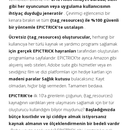
gibi her oyuncunun veya uygulama kullanıcısının
ihtiyaç duyduğu jeneratör
. Çevrimiçi eğlencenizi bir
kenara bırakın ve tüm
{tag_resources} ile %100 güvenli
bir yöntemle EPICTRICK'te ustalaşın
.
Ücretsiz {tag_resources} oluşturucular,
herhangi bir
kullanıcıya her türlü kaynak ve yardımcı programı sağlamak
için gerçek EPICTRICK hayranları
tarafından oluşturulan
programlama sayfalarıdır. EPICTRICK'te ayrıca Amazon gibi
alışveriş web siteleri, Adobe suite gibi hizmetler veya en
sevdiğiniz film ve dizi platformları için hediye kartları için
madeni paralar Sağlık kutusu
bulacaksınız. Kayıt
olmadan, hiçbir bilgi vermeden. Tamamen bedava.
EPICTRIK'te
ilk 10'a girenlerin çoğunun, {tag_resources}
kaynağının vardıkları yere ulaşmasını sağlamak için bir tür
oluşturucu kullandığını biliyor muydunuz?
Başladığınızda
bütçe kısıtlıdır ve işi ciddiye almak istiyorsanız
kaynak almanın ve ölçeklendirmenin bir bedeli vardır