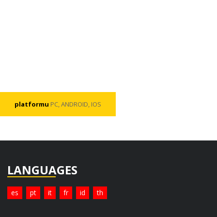
platformu
PC, ANDROID, IOS
LANGUAGES
es
pt
it
fr
id
th