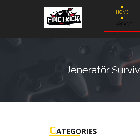
HOME
ARCADE
Jeneratör Survi
C
ATEGORIES