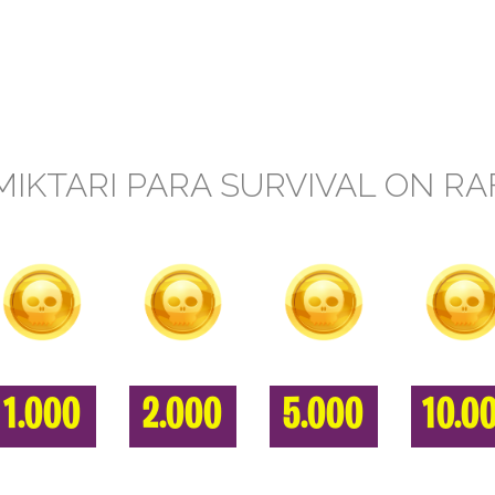
MIKTARI PARA SURVIVAL ON RA
1.000
2.000
5.000
10.0