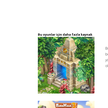
Bu oyunlar için daha fazla kaynak
B
b
y
o