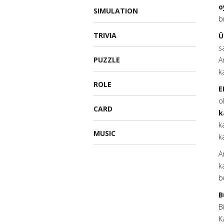
o
SIMULATION
b
TRIVIA
Ü
s
PUZZLE
A
k
ROLE
E
o
CARD
k
k
MUSIC
k
A
k
b
B
B
K