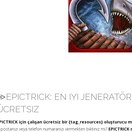
≫EPICTRICK: EN IYI JENERATÖ
ÜCRETSIZ
PICTRICK için çalışan ücretsiz bir {tag_resources} oluşturucu 
-postanızı veya telefon numaranızı vermekten bıktınız mı?
EPICTRICK n