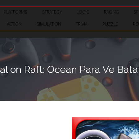
PLATFORMS
STRATEGY
LOGIC
RACING
SP
ACTION
SIMULATION
TRIVIA
PUZZLE
RO
val on Raft: Ocean Para Ve Bat