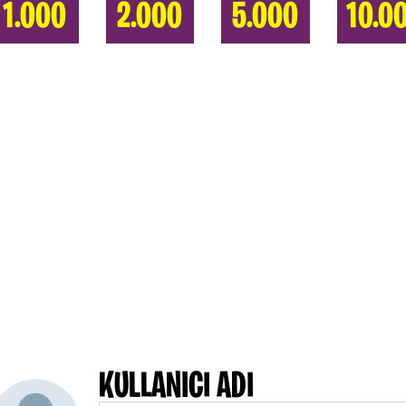
1.000
2.000
5.000
10.0
KULLANICI ADI