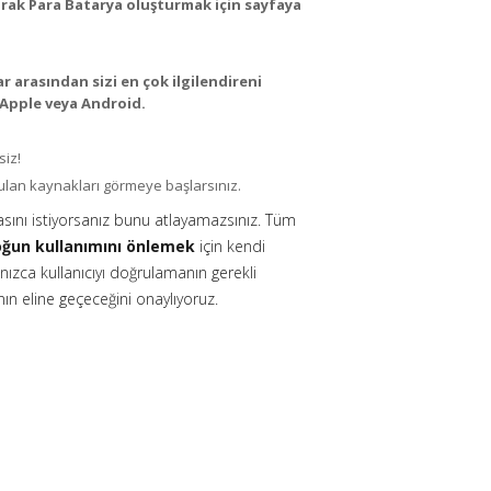
arak Para Batarya oluşturmak için sayfaya
 arasından sizi en çok ilgilendireni
 Apple veya Android.
siz!
rulan kaynakları görmeye başlarsınız.
asını istiyorsanız bunu atlayamazsınız. Tüm
yoğun kullanımını önlemek
için kendi
lnızca kullanıcıyı doğrulamanın gerekli
ın eline geçeceğini onaylıyoruz.