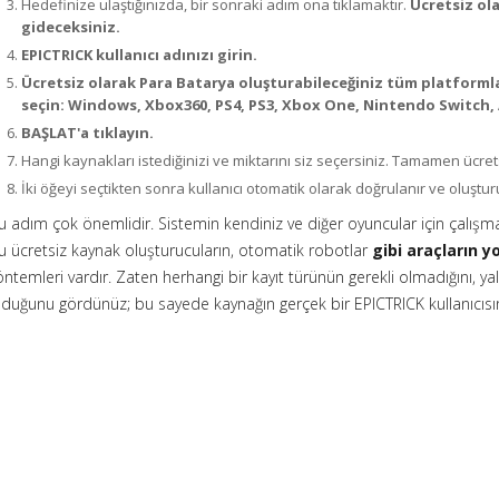
Hedefinize ulaştığınızda, bir sonraki adım ona tıklamaktır.
Ücretsiz ol
gideceksiniz.
EPICTRICK kullanıcı adınızı girin.
Ücretsiz olarak Para Batarya oluşturabileceğiniz tüm platformlar
seçin: Windows, Xbox360, PS4, PS3, Xbox One, Nintendo Switch,
BAŞLAT'a tıklayın.
Hangi kaynakları istediğinizi ve miktarını siz seçersiniz. Tamamen ücret
İki öğeyi seçtikten sonra kullanıcı otomatik olarak doğrulanır ve oluştu
u adım çok önemlidir. Sistemin kendiniz ve diğer oyuncular için çalışm
u ücretsiz kaynak oluşturucuların, otomatik robotlar
gibi araçların 
öntemleri vardır. Zaten herhangi bir kayıt türünün gerekli olmadığını, ya
lduğunu gördünüz; bu sayede kaynağın gerçek bir EPICTRICK kullanıcısın