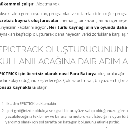
ükemmel çalışır
. Aldatma yok.
üksek talep gören oyunları, programları ve ortamları bilen diğer progra
cretsiz kaynak oluşturucular
, herhangi bir kazanç amacı içermeyen 
ünyasının kapılarını açıyor
. Her türlü kaynağı alın ve oyunda daha d
aynakları keşfedip oluşturarak daha heyecan verici zorluklarla karşılaşın
EPICTRACK OLUŞTURUCUNUN 
KULLANILACAĞINA DAIR ADIM A
PICTRICK için ücretsiz olarak nasıl Para Batarya
oluşturulacağını
adar kolay olduğunu keşfedeceğiz. Çok az adım var, bu yüzden hiçbir a
onsuz kaynaklara
ulaşın.
İlk adım EPICTICK'e tıklamaktır.
İçeri girdiğinizde oldukça sezgisel bir arayüze sahip olduğunuzu görec
yazabileceğiniz tek bir ev ve bir arama motoru var. İstediğiniz oyun 
yardımcı olmak için sol tarafta bir kategori bölümünü etkinleştirdik.