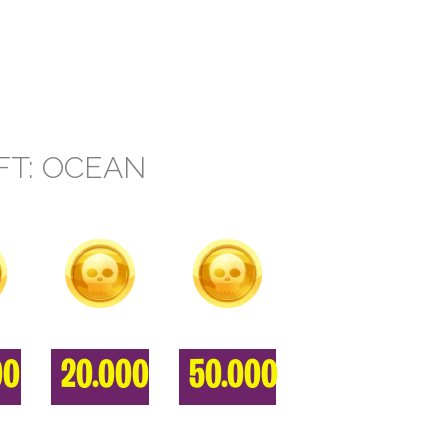
FT: OCEAN
00
20.000
50.000