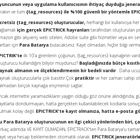
yuncunun veya uygulama kullanıcısının ihtiyaç duyduğu jenera
ırakın ve tüm
{tag_resources} ile %100 güvenli bir yöntemle EPI
cretsiz {tag_resources} oluşturucular,
herhangi bir kullanıcıya he
ağlamak
için gerçek EPICTRICK hayranları
tarafından oluşturulan pr
mazon gibi alışveriş web siteleri, Adobe suite gibi hizmetler veya en sevd
artları için
Para Batarya
bulacaksınız. Kayıt olmadan, hiçbir bilgi v
PICTRIK'te
ilk 10'a girenlerin çoğunun, {tag_resources} kaynağının vard
luşturucu kullandığını biliyor muydunuz?
Başladığınızda bütçe kısıtlı
aynak almanın ve ölçeklendirmenin bir bedeli vardır
. Daha ucuza
aynak oluşturucularla çok basittir.Çok
pratiktir
ve her zaman sahip ol
almadan birçok kaynağa erişmenizi sağlar.
ncak internette yaramazlıkların yaygın olduğu göz önüne alındığında, güve
ayıtlarla dondurmayan, hatta gerçekten kullanılabilecek kodlarla sonu
ulmak kolay değil.
EPICTRICK'te kayıt olmanıza, hatta e-posta g
u Para Batarya oluşturucunun en ilgi çekici yönlerinden biri, ç
irkaç adımda VE KAYIT OLMADAN, EPICTRACK'ten Para Batarya'u tamamen
ayıt veya hesap beklemeden otomatik olarak.
EPICTRICK jeneratörle