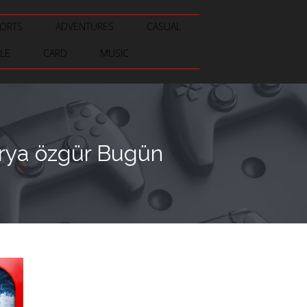
ORTS
ADVENTURES
CASUAL
LE
CARD
MUSIC
arya özgür Bugün