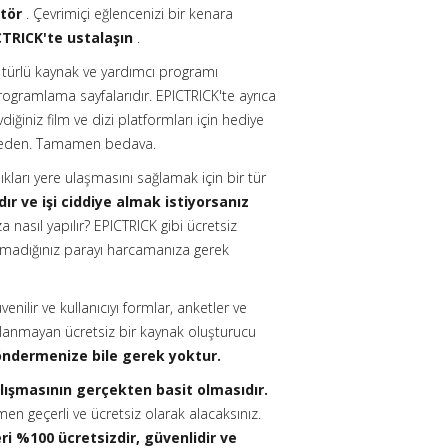
tör
. Çevrimiçi eğlencenizi bir kenara
CTRICK'te ustalaşın
.
r türlü kaynak ve yardımcı programı
ogramlama sayfalarıdır. EPICTRICK'te ayrıca
iğiniz film ve dizi platformları için hediye
ermeden. Tamamen bedava.
ıkları yere ulaşmasını sağlamak için bir tür
dır ve işi ciddiye almak istiyorsanız
 nasıl yapılır? EPICTRICK gibi ücretsiz
madığınız parayı harcamanıza gerek
nilir ve kullanıcıyı formlar, anketler ve
çlanmayan ücretsiz bir kaynak oluşturucu
öndermenize bile gerek yoktur.
alışmasının gerçekten basit olmasıdır.
 geçerli ve ücretsiz olarak alacaksınız.
ri %100 ücretsizdir, güvenlidir ve