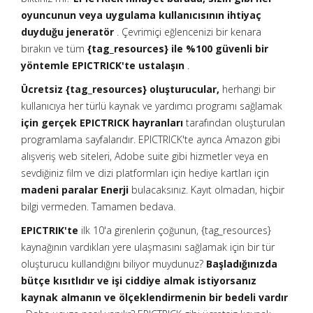
oyuncunun veya uygulama kullanıcısının ihtiyaç
duyduğu jeneratör
. Çevrimiçi eğlencenizi bir kenara
bırakın ve tüm
{tag_resources} ile %100 güvenli bir
yöntemle EPICTRICK'te ustalaşın
.
Ücretsiz {tag_resources} oluşturucular,
herhangi bir
kullanıcıya her türlü kaynak ve yardımcı programı sağlamak
için gerçek EPICTRICK hayranları
tarafından oluşturulan
programlama sayfalarıdır. EPICTRICK'te ayrıca Amazon gibi
alışveriş web siteleri, Adobe suite gibi hizmetler veya en
sevdiğiniz film ve dizi platformları için hediye kartları için
madeni paralar Enerji
bulacaksınız. Kayıt olmadan, hiçbir
bilgi vermeden. Tamamen bedava.
EPICTRIK'te
ilk 10'a girenlerin çoğunun, {tag_resources}
kaynağının vardıkları yere ulaşmasını sağlamak için bir tür
oluşturucu kullandığını biliyor muydunuz?
Başladığınızda
bütçe kısıtlıdır ve işi ciddiye almak istiyorsanız
kaynak almanın ve ölçeklendirmenin bir bedeli vardır