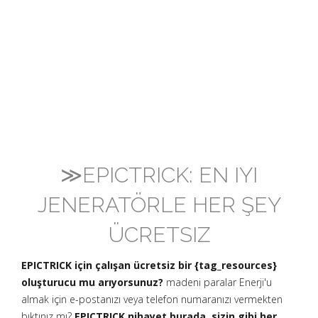
≫EPICTRICK: EN IYI
JENERATÖRLE HER ŞEY
ÜCRETSIZ
EPICTRICK için çalışan ücretsiz bir {tag_resources}
oluşturucu mu arıyorsunuz?
madeni paralar Enerji'u
almak için e-postanızı veya telefon numaranızı vermekten
bıktınız mı?
EPICTRICK nihayet burada, sizin gibi her