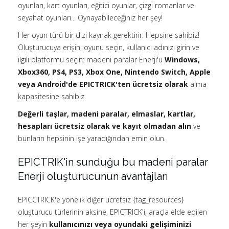
oyunları, kart oyunları, eğitici oyunlar, çizgi romanlar ve
seyahat oyunları... Oynayabileceğiniz her şey!
Her oyun türü bir dizi kaynak gerektirir. Hepsine sahibiz!
Oluşturucuya erişin, oyunu seçin, kullanıcı adınızı girin ve
ilgili platformu seçin: madeni paralar Enerji'u
Windows,
Xbox360, PS4, PS3, Xbox One, Nintendo Switch, Apple
veya Android'de
EPICTRICK'ten ücretsiz olarak
alma
kapasitesine sahibiz.
Değerli taşlar, madeni paralar, elmaslar, kartlar,
hesapları ücretsiz olarak ve kayıt olmadan alın
ve
bunların hepsinin işe yaradığından emin olun.
EPICTRIK'in sunduğu bu madeni paralar
Enerji oluşturucunun avantajları
EPICCTRICK'e yönelik diğer ücretsiz {tag_resources}
oluşturucu türlerinin aksine, EPICTRICK'i, araçla elde edilen
her şeyin
kullanıcınızı veya oyundaki gelişiminizi