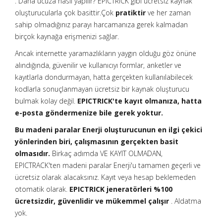
. Daha ucuza nasıl yapılır? EPICTRICK gibi ücretsiz kaynak
oluşturucularla çok basittir.Çok
pratiktir
ve her zaman
sahip olmadığınız parayı harcamanıza gerek kalmadan
birçok kaynağa erişmenizi sağlar.
Ancak internette yaramazlıkların yaygın olduğu göz önüne
alındığında, güvenilir ve kullanıcıyı formlar, anketler ve
kayıtlarla dondurmayan, hatta gerçekten kullanılabilecek
kodlarla sonuçlanmayan ücretsiz bir kaynak oluşturucu
bulmak kolay değil.
EPICTRICK'te kayıt olmanıza, hatta
e-posta göndermenize bile gerek yoktur.
Bu madeni paralar Enerji oluşturucunun en ilgi çekici
yönlerinden biri, çalışmasının gerçekten basit
olmasıdır.
Birkaç adımda VE KAYIT OLMADAN,
EPICTRACK'ten madeni paralar Enerji'u tamamen geçerli ve
ücretsiz olarak alacaksınız. Kayıt veya hesap beklemeden
otomatik olarak.
EPICTRICK jeneratörleri %100
ücretsizdir, güvenlidir ve mükemmel çalışır
. Aldatma
yok.