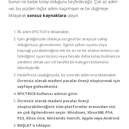
bunun ne kadar kolay olduğunu keşfedeceğiz. Çok az adım
var, bu yüzden hiçbir adımı kaçırmayın ve bir düğmeye
tıklayarak
sonsuz kaynaklara
ulaşın.
İlk adım EPICTICK'e tıklamaktır.
İçeri girdiğinizde oldukça sezgisel bir arayüze sahip
olduğunuzu göreceksiniz. İlginizi çeken oyunu veya
kaynağı yazabileceğiniz tek bir ev ve bir arama motoru var.
İstediğiniz oyun türünü veya hesabı daha kolay bulmanıza
yardımcı olmak için sol tarafta bir kategori bölümünü
etkinleştirdik.
Hedefinize ulaştığınızda, bir sonraki adım ona tıklamaktır.
Ücretsiz olarak madeni paralar Enerji oluşturmak için
sayfaya gideceksiniz.
EPICTRICK kullanıcı adınızı girin.
Ücretsiz olarak madeni paralar Enerji
oluşturabileceğiniz tüm platformlar arasından sizi
en çok ilgilendireni seçin: Windows, Xbox360, PS4,
PS3, Xbox One, Nintendo Switch, Apple veya Android.
BAŞLAT'a tıklayın.