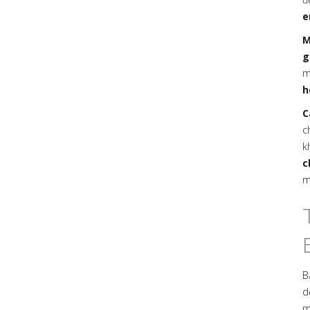
e
M
g
m
h
C
c
k
c
m
B
d
m