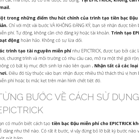
mail.
ột trong những điểm thu hút chính của trình tạo tiền bạc Đậu
iản.
Chỉ với một vài bước VÀ KHÔNG ĐĂNG KÝ, bạn sẽ nhận được tiền b
iễn phí. Tự động, không cần chờ đăng ký hoặc tài khoản.
Trình tạo EP
oạt động
hoàn hảo. Không có sự lừa dối.
ác trình tạo tài nguyên miễn phí
như EPICTRICK, được tạo bởi các lậ
hơi, chương trình và môi trường có nhu cầu cao, mở ra một thế giới rộn
hông có bất kỳ mục đích sinh lợi nào liên quan
. Nhận tất cả các loạ
hơi.
Điều đó tùy thuộc vào bạn: nhận được nhiều thử thách thú vị hơn
iễn phí hoặc bị mắc kẹt trên màn hình chết tiệt đó.
TỪNG BƯỚC VỀ CÁCH SỬ DỤNG
EPICTRICK
ạn có muốn biết cách tạo
tiền bạc Đậu miễn phí cho EPICTRICK k
ễ dàng như thế nào. Có rất ít bước, vì vậy đừng bỏ lỡ bất kỳ bước nào
ột nút bấm.