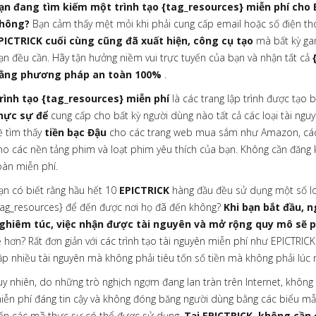
ạn đang tìm kiếm một trình tạo {tag_resources} miễn phí cho
hông?
Bạn cảm thấy mệt mỏi khi phải cung cấp email hoặc số điện th
PICTRICK cuối cùng cũng đã xuất hiện, công cụ tạo
mà bất kỳ ga
ạn đều cần. Hãy tận hưởng niềm vui trực tuyến của bạn và nhận tất cả
ằng phương pháp an toàn 100%
.
rình tạo {tag_resources} miễn phí
là các trang lập trình được tạo 
hực sự để
cung cấp cho bất kỳ người dùng nào tất cả các loại tài nguy
ẽ tìm thấy
tiền bạc Đậu
cho các trang web mua sắm như Amazon, các
ho các nền tảng phim và loạt phim yêu thích của bạn. Không cần đăng 
oàn miễn phí.
ạn có biết rằng hầu hết 10
EPICTRICK
hàng đầu đều sử dụng một số lo
tag_resources} để đến được nơi họ đã đến không?
Khi bạn bắt đầu, 
ghiêm túc, việc nhận được tài nguyên và mở rộng quy mô sẽ ph
ẻ hơn? Rất đơn giản với các trình tạo tài nguyên miễn phí như EPICTRIC
ập nhiều tài nguyên mà không phải tiêu tốn số tiền mà không phải lúc
uy nhiên, do những trò nghịch ngợm đang lan tràn trên Internet, không
iễn phí đáng tin cậy và không đóng băng người dùng bằng các biểu mẫ
ến các mã thực sự có thể được sử dụng.
Tại EPICTRICK, không cần