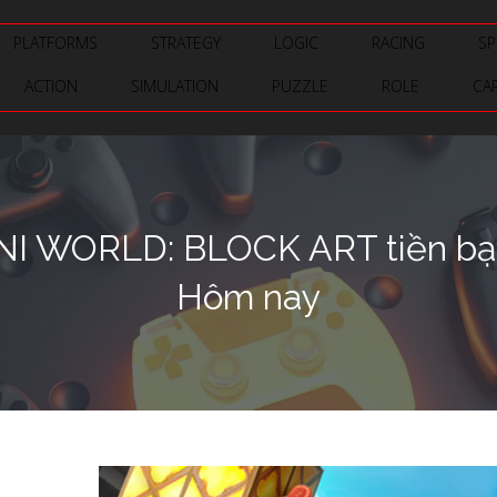
PLATFORMS
STRATEGY
LOGIC
RACING
SP
ACTION
SIMULATION
PUZZLE
ROLE
CA
NI WORLD: BLOCK ART tiền bạ
Hôm nay