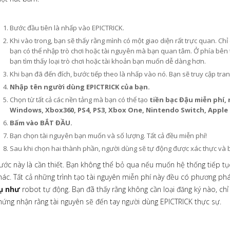
Bước đầu tiên là nhấp vào EPICTRICK.
Khi vào trong, bạn sẽ thấy rằng mình có một giao diện rất trực quan. Chỉ
bạn có thể nhập trò chơi hoặc tài nguyên mà bạn quan tâm. Ở phía bên 
bạn tìm thấy loại trò chơi hoặc tài khoản bạn muốn dễ dàng hơn.
Khi bạn đã đến đích, bước tiếp theo là nhấp vào nó. Bạn sẽ truy cập tra
Nhập tên người dùng EPICTRICK của bạn.
Chọn từ tất cả các nền tảng mà bạn có thể tạo
tiền bạc Đậu miễn phí,
Windows, Xbox360, PS4, PS3, Xbox One, Nintendo Switch, Apple
Bấm vào BẮT ĐẦU.
Bạn chọn tài nguyên bạn muốn và số lượng. Tất cả đều miễn phí!
Sau khi chọn hai thành phần, người dùng sẽ tự động được xác thực và b
ước này là cần thiết. Bạn không thể bỏ qua nếu muốn hệ thống tiếp t
hác. Tất cả những trình tạo tài nguyên miễn phí này đều có phương ph
ụ như
robot tự động. Bạn đã thấy rằng không cần loại đăng ký nào, ch
hứng nhận rằng tài nguyên sẽ đến tay người dùng EPICTRICK thực sự.