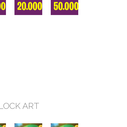
00
20.000
50.000
LOCK ART