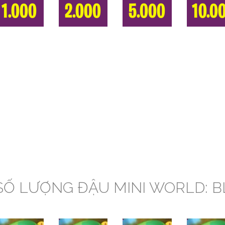
1.000
2.000
5.000
10.0
SỐ LƯỢNG ĐẬU MINI WORLD: B