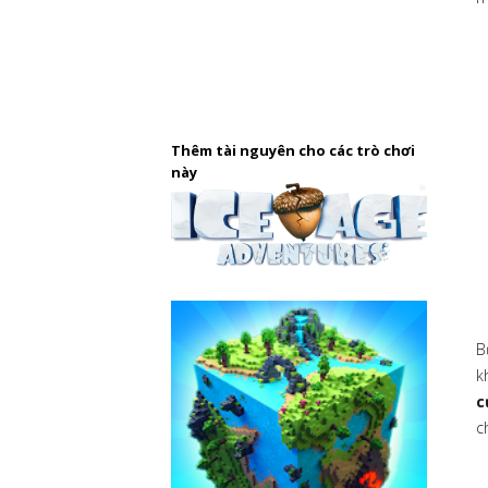
Thêm tài nguyên cho các trò chơi
này
B
k
c
c