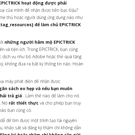
 EPICTRICK hoạt động được phải
oại của mình để nhận được tiền bạc Đậu?
me thủ hoặc người dùng ứng dụng nào như
{tag_resources} để làm chủ EPICTRICK
bởi
những người hâm mộ EPICTRICK
ên và tiện ích. Trong EPICTRICK, bạn cũng
 dịch vụ như bộ Adobe hoặc thẻ quà tặng
ký, không đưa ra bất kỳ thông tin nào. Hoàn
ại máy phát điện để nhận được
ngân sách eo hẹp và nếu bạn muốn
ải trả giá
. Làm thế nào để làm cho nó
K. Nó
rất thiết thực
và cho phép bạn truy
 nào bạn cũng có.
 dễ để tìm được một trình tạo tài nguyên
u, khảo sát và đăng ký thậm chí không dẫn
 đăng ký hoặc thậm chí không cần gửi